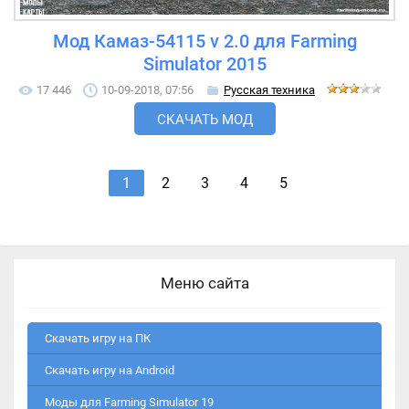
Мод Камаз-54115 v 2.0 для Farming
Simulator 2015
17 446
10-09-2018, 07:56
Русская техника
СКАЧАТЬ МОД
1
2
3
4
5
Меню сайта
Скачать игру на ПК
Скачать игру на Android
Моды для Farming Simulator 19