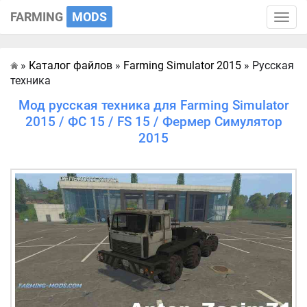
FARMING
MODS
Toggle
naviga
»
Каталог файлов
»
Farming Simulator 2015
» Русская
Главная
техника
Мод русская техника для Farming Simulator
2015 / ФС 15 / FS 15 / Фермер Симулятор
2015