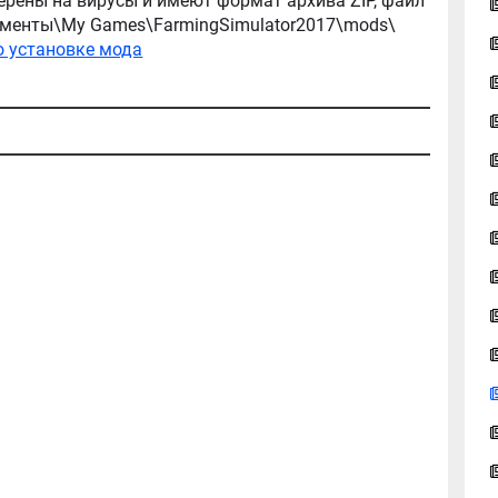
ерены на вирусы и имеют формат архива ZIP, файл
окументы\My Games\FarmingSimulator2017\mods\
о установке мода