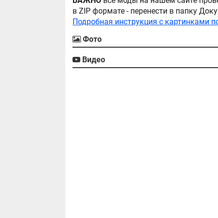
ВАЖНО
все моды на нашем сайте пров
в ZIP формате - перенести в папку Д
Подробная инструкция с картинками п
Фото
Видео