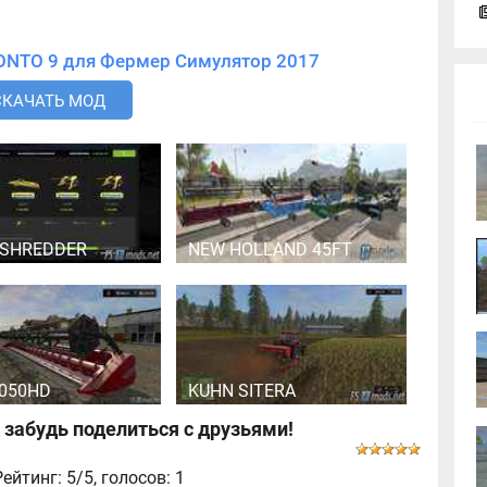
Скачать мод HORSCH PRONTO 9 для Фермер Симулятор 2017
СКАЧАТЬ МОД
 SHREDDER
NEW HOLLAND 45FT
3050HD
KUHN SITERA
 забудь поделиться с друзьями!
 Рейтинг: 5/5, голосов:
1