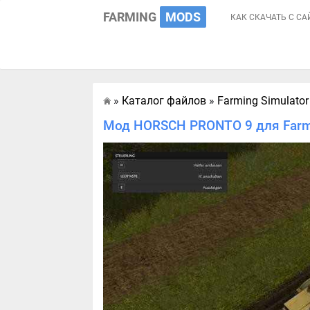
FARMING
MODS
КАК СКАЧАТЬ С СА
»
Каталог файлов
»
Farming Simulator
Главная
Мод HORSCH PRONTO 9 для Farmi