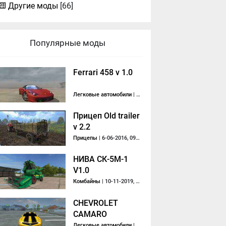
Другие моды
[66]
Популярные моды
Ferrari 458 v 1.0
Легковые автомобили
| 10-02-2017, 14:56
Прицеп Old trailer
v 2.2
Прицепы
| 6-06-2016, 09:29
НИВА СК-5M-1
V1.0
Комбайны
| 10-11-2019, 11:35
CHEVROLET
CAMARO
Легковые автомобили
| 10-01-2014, 23:28