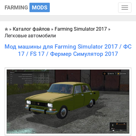
FARMING
MODS
Toggle
naviga
»
Каталог файлов
»
Farming Simulator 2017
»
Главная
Легковые автомобили
Мод машины для Farming Simulator 2017 / ФС
17 / FS 17 / Фермер Симулятор 2017