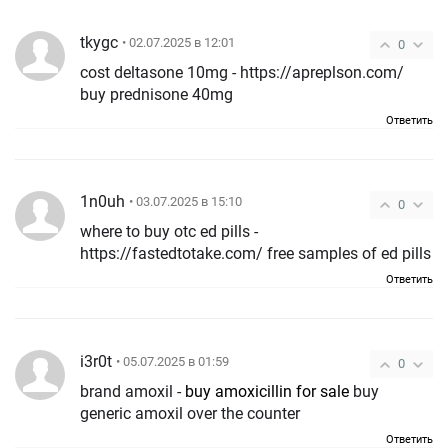
tkygc
• 02.07.2025 в 12:01
0
cost deltasone 10mg - https://apreplson.com/
buy prednisone 40mg
Ответить
1n0uh
• 03.07.2025 в 15:10
0
where to buy otc ed pills -
https://fastedtotake.com/ free samples of ed pills
Ответить
i3r0t
• 05.07.2025 в 01:59
0
brand amoxil -
buy amoxicillin for sale
buy
generic amoxil over the counter
Ответить