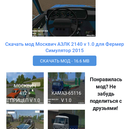
Скачать мод Москвич АЗЛК 2140 v 1.0 для Фермер
Симулятор 2015
СКАЧАТЬ МОД - 16.6 MB
Понравилась
МОСКВИЧ
мод? Не
412 +
КАМАЗ-65116
забудь
ПРИЦЕП V 1.0
V 1.0
поделиться с
друзьями!