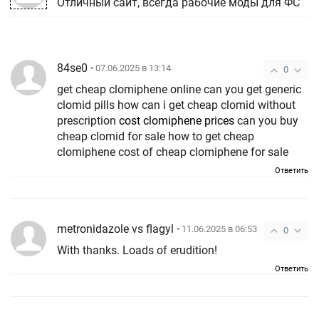
Отличный сайт, всегда рабочие моды для ФС
84se0
• 07.06.2025 в 13:14
0
get cheap clomiphene online can you get generic
clomid pills how can i get cheap clomid without
prescription
cost clomiphene prices
can you buy
cheap clomid for sale how to get cheap
clomiphene cost of cheap clomiphene for sale
Ответить
metronidazole vs flagyl
• 11.06.2025 в 06:53
0
With thanks. Loads of erudition!
Ответить