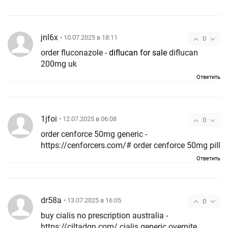
jnl6x
• 10.07.2025 в 18:11
0
order fluconazole -
diflucan for sale
diflucan
200mg uk
Ответить
1jfoi
• 12.07.2025 в 06:08
0
order cenforce 50mg generic -
https://cenforcers.com/# order cenforce 50mg pill
Ответить
dr58a
• 13.07.2025 в 16:05
0
buy cialis no prescription australia -
https://ciltadgn.com/ cialis generic overnite