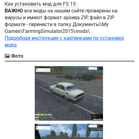
Как установить мод для FS 15 :
ВАЖНО
все моды на нашем сайте проверены на
вирусы и имеют формат архива ZIP, файл в ZIP
формате - перенести в папку Документы\My
Games\FarmingSimulator2015\mods\
Подробная инструкция с картинками по установке
мода
Фото