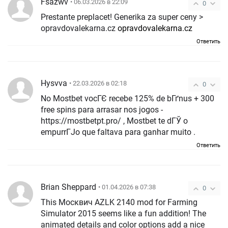
Fsazwv
• 06.03.2026 в 22:09
0
Prestante preplacet! Generika za super ceny >
opravdovalekarna.cz
opravdovalekarna.cz
Ответить
Hysvva
• 22.03.2026 в 02:18
0
No Mostbet vocГЄ recebe 125% de bГґnus + 300
free spins para arrasar nos jogos -
https://mostbetpt.pro/ , Mostbet te dГЎ o
empurrГЈo que faltava para ganhar muito .
Ответить
Brian Sheppard
• 01.04.2026 в 07:38
0
This Москвич AZLK 2140 mod for Farming
Simulator 2015 seems like a fun addition! The
animated details and color options add a nice