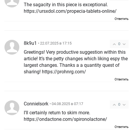
The sagacity in this piece is exceptional.
https://ursxdol.com/propecia-tablets-online/
Ответить
8k9u1
• 22.07.2025 в 17:15
0
Greetings! Very productive suggestion within this
article! It’s the petty changes which liking espy the
largest changes. Thanks a a quantity quest of
sharing! https://prohnrg.com/
Ответить
ConnieIsork
• 04.08.2025 в 07:17
0
I’ll certainly return to skim more.
https://ondactone.com/spironolactone/
Ответить