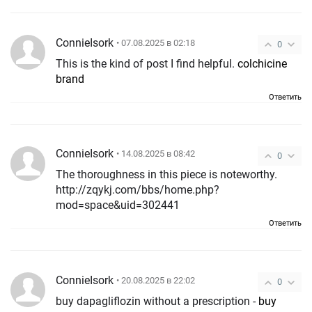
ConnieIsork
• 07.08.2025 в 02:18
0
This is the kind of post I find helpful.
colchicine
brand
Ответить
ConnieIsork
• 14.08.2025 в 08:42
0
The thoroughness in this piece is noteworthy.
http://zqykj.com/bbs/home.php?
mod=space&uid=302441
Ответить
ConnieIsork
• 20.08.2025 в 22:02
0
buy dapagliflozin without a prescription -
buy