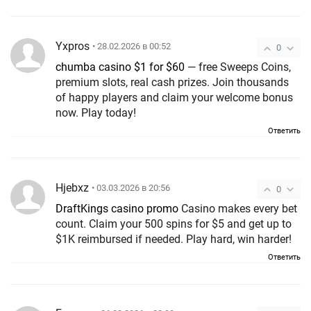
Yxpros
• 28.02.2026 в 00:52
0
chumba casino $1 for $60
— free Sweeps Coins,
premium slots, real cash prizes. Join thousands
of happy players and claim your welcome bonus
now. Play today!
Ответить
Hjebxz
• 03.03.2026 в 20:56
0
DraftKings casino promo
Casino makes every bet
count. Claim your 500 spins for $5 and get up to
$1K reimbursed if needed. Play hard, win harder!
Ответить