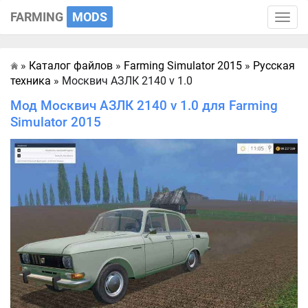
FARMING
MODS
Toggle
naviga
»
Каталог файлов
»
Farming Simulator 2015
»
Русская
Главная
техника
» Москвич АЗЛК 2140 v 1.0
Мод Москвич АЗЛК 2140 v 1.0 для Farming
Simulator 2015