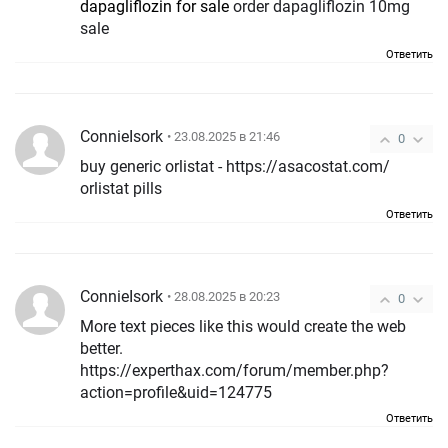
dapagliflozin for sale
order dapagliflozin 10mg
sale
Ответить
ConnieIsork
• 23.08.2025 в 21:46
0
buy generic orlistat - https://asacostat.com/
orlistat pills
Ответить
ConnieIsork
• 28.08.2025 в 20:23
0
More text pieces like this would create the web
better.
https://experthax.com/forum/member.php?
action=profile&uid=124775
Ответить