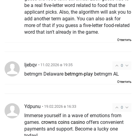
be a real five-letter word related to food that the
applicant picks. Also, the algorithm will ask you to
add another term again. You can also ask for
more of that if you guess a five-letter food-related
word that isn't already in the game.
Ответить
Ijebqv
• 11.02.2026 в 19:35
0
betmgm Delaware
betmgm-play
betmgm AL
Ответить
Ydpunu
• 19.02.2026 в 16:33
0
Immerse yourself in a wave of emotions from
games.
crowns coins casino
offers convenient
payments and support. Become a lucky one
today!