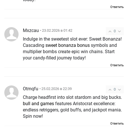
Ответить
Mxzcau
• 23.02.2026 в 01:42
0
Indulge in the sweetest slot ever: Sweet Bonanza!
Cascading
sweet bonanza bonus
symbols and
multiplier bombs create epic win chains. Start
your candy-filled journey today!
Ответить
Otmqfu
• 25.02.2026 в 22:39
0
Charge headfirst into slot stardom and big bucks.
bull and games
features Aristocrat excellence:
endless retriggers, gold buffs, and jackpot mania.
Spin now!
Ответить