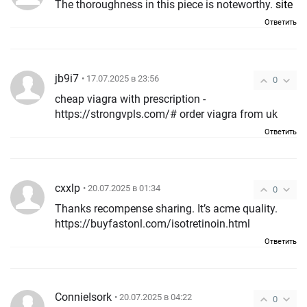
The thoroughness in this piece is noteworthy.
site
Ответить
jb9i7
• 17.07.2025 в 23:56
0
cheap viagra with prescription -
https://strongvpls.com/# order viagra from uk
Ответить
cxxlp
• 20.07.2025 в 01:34
0
Thanks recompense sharing. It’s acme quality.
https://buyfastonl.com/isotretinoin.html
Ответить
ConnieIsork
• 20.07.2025 в 04:22
0