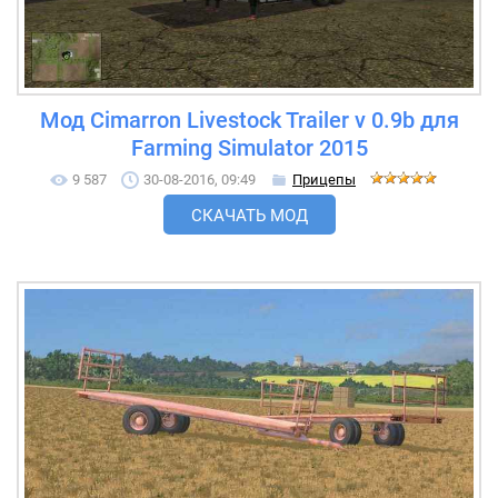
Мод Cimarron Livestock Trailer v 0.9b для
Farming Simulator 2015
9 587
30-08-2016, 09:49
Прицепы
СКАЧАТЬ МОД