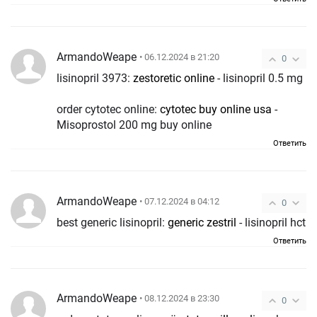
ArmandoWeape
• 06.12.2024 в 21:20
0
lisinopril 3973:
zestoretic online
- lisinopril 0.5 mg
order cytotec online:
cytotec buy online usa
-
Misoprostol 200 mg buy online
Ответить
ArmandoWeape
• 07.12.2024 в 04:12
0
best generic lisinopril:
generic zestril
- lisinopril hct
Ответить
ArmandoWeape
• 08.12.2024 в 23:30
0