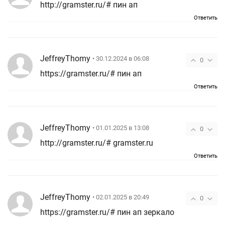
http://gramster.ru/# пин ап
Ответить
JeffreyThomy
• 30.12.2024 в 06:08
0
https://gramster.ru/# пин ап
Ответить
JeffreyThomy
• 01.01.2025 в 13:08
0
http://gramster.ru/# gramster.ru
Ответить
JeffreyThomy
• 02.01.2025 в 20:49
0
https://gramster.ru/# пин ап зеркало