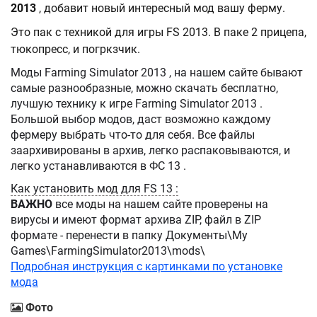
2013
, добавит новый интересный мод вашу ферму.
Это пак с техникой для игры FS 2013. В паке 2 прицепа,
тюкопресс, и погркзчик.
Моды Farming Simulator 2013 , на нашем сайте бывают
самые разнообразные, можно скачать бесплатно,
лучшую технику к игре Farming Simulator 2013 .
Большой выбор модов, даст возможно каждому
фермеру выбрать что-то для себя. Все файлы
заархивированы в архив, легко распаковываются, и
легко устанавливаются в ФС 13 .
Как установить мод для FS 13 :
ВАЖНО
все моды на нашем сайте проверены на
вирусы и имеют формат архива ZIP, файл в ZIP
формате - перенести в папку Документы\My
Games\FarmingSimulator2013\mods\
Подробная инструкция с картинками по установке
мода
Фото