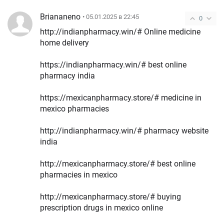
Briananeno
• 05.01.2025 в 22:45
0
http://indianpharmacy.win/# Online medicine
home delivery
https://indianpharmacy.win/# best online
pharmacy india
https://mexicanpharmacy.store/# medicine in
mexico pharmacies
http://indianpharmacy.win/# pharmacy website
india
http://mexicanpharmacy.store/# best online
pharmacies in mexico
http://mexicanpharmacy.store/# buying
prescription drugs in mexico online