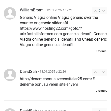
WilliamBrorm
• 12.01.2025 в 12:21
0
Generic Viagra online
Viagra generic over the
counter
or
generic sildenafil
https://www.hosting22.com/goto/?
url=fastpillsformen.com generic sildenafil
Generic
Viagra online
generic sildenafil and
Cheap generic
Viagra online
generic sildenafil
Ответить
DavidSah
• 13.01.2025 в 22:26
0
http://denemebonusuverensiteler25.com/#
deneme bonusu veren siteler yeni
Ответить
DavidSah
• 14.01.2025 в 13:30