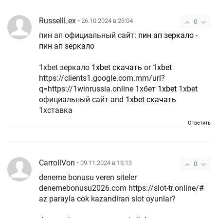
RussellLex
• 26.10.2024 в 23:04
0
пин ап официальный сайт:
пин ап зеркало
-
пин ап зеркало
1xbet зеркало
1xbet скачать
or
1xbet
https://clients1.google.com.mm/url?
q=https://1winrussia.online 1хбет
1xbet
1xbet
официальный сайт and
1xbet скачать
1хставка
Ответить
CarrollVon
• 09.11.2024 в 19:13
0
deneme bonusu veren siteler
denemebonusu2026.com https://slot-tr.online/#
az parayla cok kazandiran slot oyunlar?