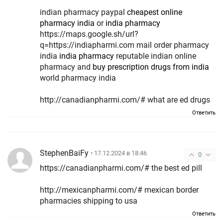
indian pharmacy paypal
cheapest online
pharmacy india
or
india pharmacy
https://maps.google.sh/url?
q=https://indiapharmi.com mail order pharmacy
india
india pharmacy
reputable indian online
pharmacy and
buy prescription drugs from india
world pharmacy india
http://canadianpharmi.com/# what are ed drugs
Ответить
StephenBaiFy
• 17.12.2024 в 18:46
0
https://canadianpharmi.com/# the best ed pill
http://mexicanpharmi.com/# mexican border
pharmacies shipping to usa
Ответить