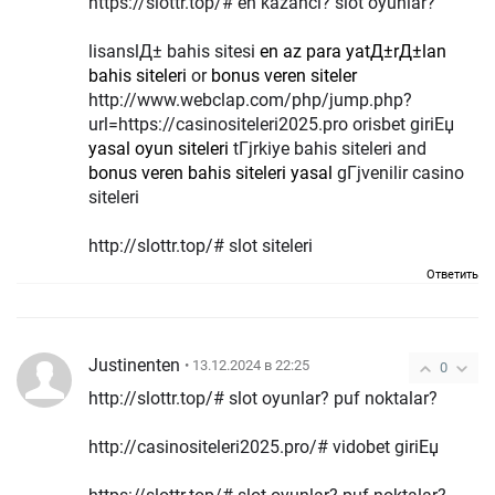
https://slottr.top/# en kazancl? slot oyunlar?
lisanslД± bahis sitesi
en az para yatД±rД±lan
bahis siteleri
or
bonus veren siteler
http://www.webclap.com/php/jump.php?
url=https://casinositeleri2025.pro orisbet giriЕџ
yasal oyun siteleri
tГјrkiye bahis siteleri and
bonus veren bahis siteleri yasal
gГјvenilir casino
siteleri
http://slottr.top/# slot siteleri
Ответить
Justinenten
• 13.12.2024 в 22:25
0
http://slottr.top/# slot oyunlar? puf noktalar?
http://casinositeleri2025.pro/# vidobet giriЕџ