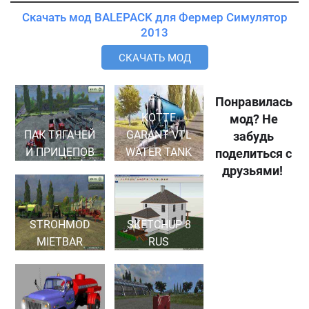
Скачать мод BALEPACK для Фермер Симулятор
2013
СКАЧАТЬ МОД
Понравилась
KOTTE
мод? Не
ПАК ТЯГАЧЕЙ
GARANT VTL
забудь
И ПРИЦЕПОВ
WATER TANK
поделиться с
друзьями!
STROHMOD
SKETCHUP 8
MIETBAR
RUS