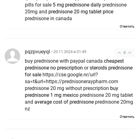
pills for sale
5 mg prednisone daily
prednisone
20mg and
prednisone 20 mg tablet price
prednisone in canada
Ответить
pqzpvueyql
• 20.11.2024 в 01:49
0
buy prednisone with paypal canada
cheapest
prednisone no prescription
or
steroids prednisone
for sale
https://cse.google.nr/url?
sa=t&url=https://prednisoneraypharm.com
prednisone 20 mg without prescription
buy
prednisone 1 mg mexico
prednisone 20 mg tablet
and
average cost of prednisone
prednisone 20mg
nz
Ответить