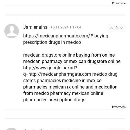
Ответить
Jamienains
• 16.11.2024 в 17:04
0
https://mexicanpharmgate.com/# buying
prescription drugs in mexico
mexican drugstore online
buying from online
mexican pharmacy
or
mexican drugstore online
http://www.google.ba/url?
q=http://mexicanpharmgate.com mexico drug
stores pharmacies
medicine in mexico
pharmacies
mexican rx online and
medication
from mexico pharmacy
mexican online
pharmacies prescription drugs
Ответить