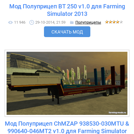
Мод Полуприцеп BT 250 v1.0 для Farming
Simulator 2013
11 946
29-10-2014, 21:59
Полуприцепы
СКАЧАТЬ МОД
Мод Полуприцеп ChMZAP 938530-030MTU &
990640-046MT2 v1.0 для Farming Simulator