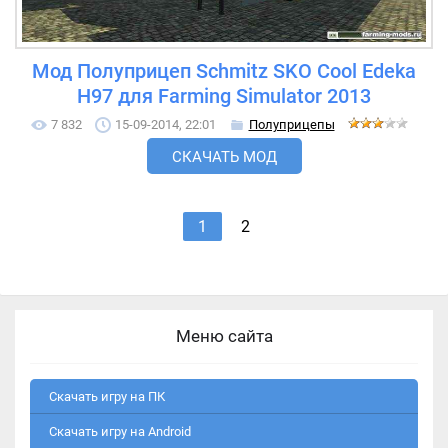
Мод Полуприцеп Schmitz SKO Cool Edeka
H97 для Farming Simulator 2013
7 832
15-09-2014, 22:01
Полуприцепы
СКАЧАТЬ МОД
1
2
Меню сайта
Скачать игру на ПК
Скачать игру на Android