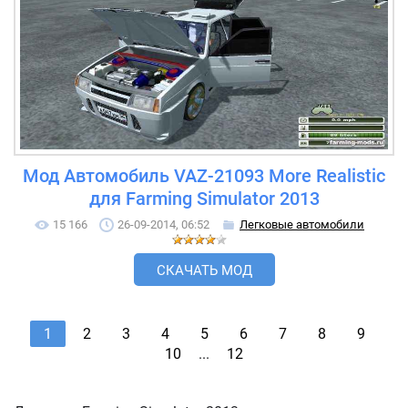
Мод Автомобиль VAZ-21093 More Realistic
для Farming Simulator 2013
15 166
26-09-2014, 06:52
Легковые автомобили
СКАЧАТЬ МОД
1
2
3
4
5
6
7
8
9
10
...
12