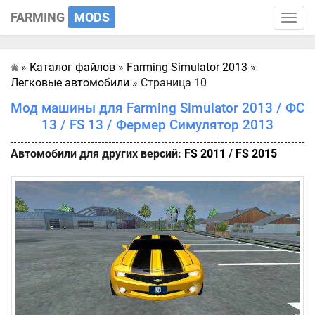
FARMING
MODS
Toggle
naviga
»
Каталог файлов
»
Farming Simulator 2013
»
Главная
Легковые автомобили
» Страница 10
Мод машины для Farming Simulator 2013 / ФС
13 / FS 13 / Фермер Симулятор 2013
Автомобили для других версий:
FS 2011
/
FS 2015