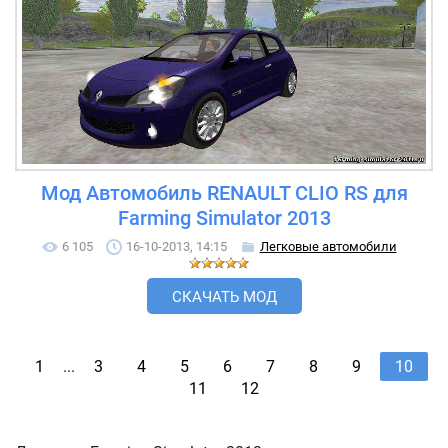
Мод Автомобиль RENAULT CLIO RS для
Farming Simulator 2013
6 105
16-10-2013, 14:15
Легковые автомобили
СКАЧАТЬ МОД
1
...
3
4
5
6
7
8
9
10
11
12