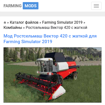
FARMING
MODS
Toggle
naviga
»
Каталог файлов
»
Farming Simulator 2019
»
Главная
Комбайны
» Ростсельмаш Вектор 420 с жаткой
Мод Ростсельмаш Вектор 420 с жаткой для
Farming Simulator 2019