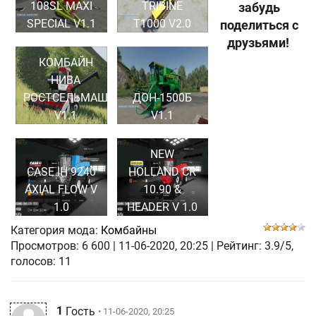
108SL MAXI
TRIBINE
забудь
SPECIAL V1.1
T1000 V2.0
поделиться с
друзьями!
КОМБАЙН
НИВА
РОСТСЕЛЬМАШ
ДОН-1500Б
V1.1
V1.1
NEW
CASE IH 9240
HOLLAND CR
AXIAL FLOW V
10.90 &
1.0
HEADER V 1.0
Категория мода:
Комбайны
Просмотров:
6 600
|
11-06-2020, 20:25
| Рейтинг: 3.9/5,
голосов:
11
1
Гость
• 11-06-2020, 20:25