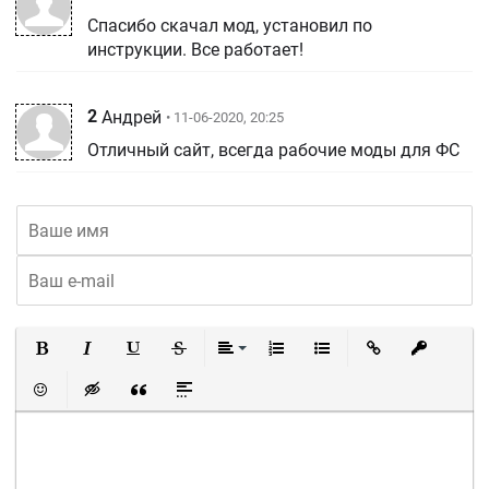
Спасибо скачал мод, установил по
инструкции. Все работает!
2
Андрей
• 11-06-2020, 20:25
Отличный сайт, всегда рабочие моды для ФС
Полужирный
Курсив
Подчеркнутый
Зачеркнутый
Выравнивание
Нумерованный список
Маркированный список
Вставить ссылку
Вставить 
Вставить смайлик
Вставка скрытого текста
Вставка цитаты
Вставка спойлера