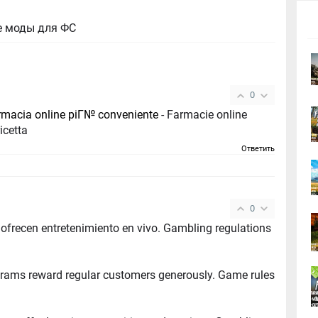
е моды для ФС
0
rmacia online piГ№ conveniente
- Farmacie online
ricetta
Ответить
0
tretenimiento en vivo. Gambling regulations
s reward regular customers generously. Game rules