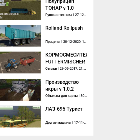
Полуприцеп
ТОНАР v 1.0
Русская техника
| 27-12-2017, 21:43
Rolland Rollpush
Прицепы
| 30-12-2020, 17:02
КОРМОСМЕСИТЕЛЬ
FUTTERMISCHER
V 1
Сеялки
| 29-05-2017, 21:13
Производство
икры v 1.0.2
Объекты для карты
| 30-07-2017, 20:07
ЛАЗ-695 Турист
Другие машины
| 17-11-2013, 10:43