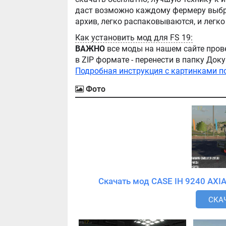
даст возможно каждому фермеру выбра
Как установить мод для FS 19:
ВАЖНО
все моды на нашем сайте пров
в ZIP формате - перенести в папку Д
Подробная инструкция с картинками п
Фото
СКАЧ