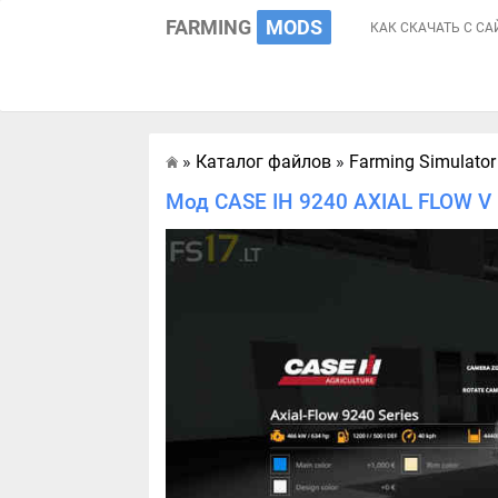
FARMING
MODS
КАК СКАЧАТЬ С СА
»
Каталог файлов
»
Farming Simulator
Главная
Мод CASE IH 9240 AXIAL FLOW V 1