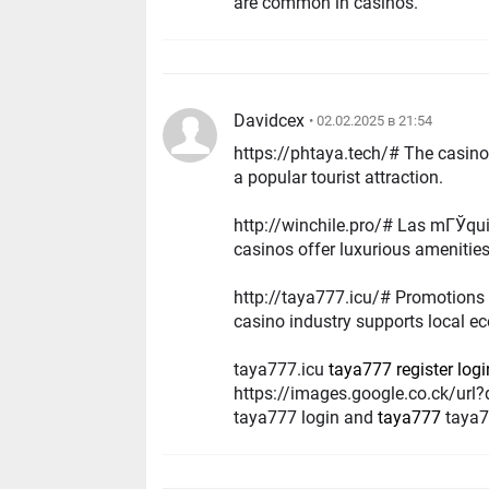
are common in casinos.
Davidcex
• 02.02.2025 в 21:54
https://phtaya.tech/# The casino atmosphe
a popular tourist attraction.
http://winchile.pro/# Las mГЎquin
casinos offer luxurious amenities
http://taya777.icu/# Promotions a
casino industry supports local ec
taya777.icu
taya777 register logi
https://images.google.co.ck/url
taya777 login and
taya777
taya7