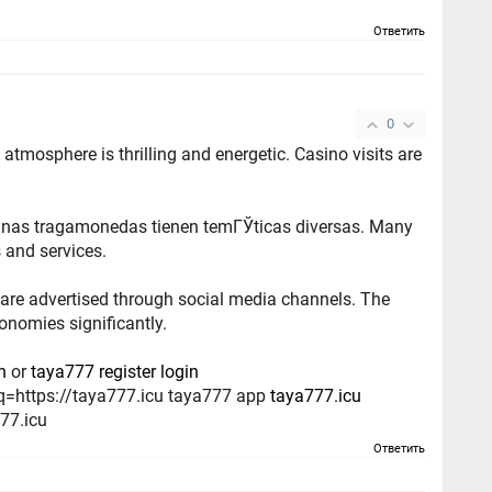
Ответить
0
re is thrilling and energetic. Casino visits are
as tragamonedas tienen temГЎticas diversas. Many
 and services.
re advertised through social media channels. The
onomies significantly.
n
or
taya777 register login
?q=https://taya777.icu taya777 app
taya777.icu
77.icu
Ответить