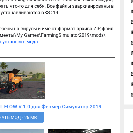
ть что-то для себя. Все файлы заархивированы в
архив, легко распаковываются, и легко устанавливаются в ФС 19.
ерены на вирусы и имеют формат архива ZIP, файл
окументы\My Games\FarmingSimulator2019\mods\
о установке мода
Скачать мод CASE IH 9240 AXIAL FLOW V 1.0 для Фермер Симулятор 2019
АТЬ МОД - 26 MB