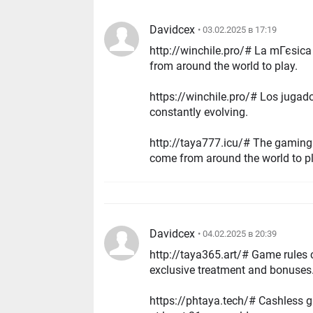
Davidcex
• 03.02.2025 в 17:19
http://winchile.pro/# La mГєsica acomp
from around the world to play.
https://winchile.pro/# Los jugadores deben 
constantly evolving.
http://taya777.icu/# The gaming floo
come from around the world to pl
Davidcex
• 04.02.2025 в 20:39
http://taya365.art/# Game rules can vary be
exclusive treatment and bonuses
https://phtaya.tech/# Cashless gaming 