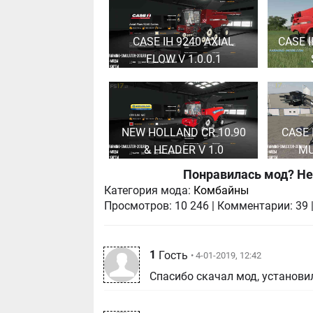
CASE IH 9240 AXIAL
CASE 
FLOW V 1.0.0.1
NEW HOLLAND CR 10.90
CASE 
& HEADER V 1.0
MU
Понравилась мод? Не
Категория мода:
Комбайны
Просмотров:
10 246
|
Комментарии:
39
1
Гость
• 4-01-2019, 12:42
Спасибо скачал мод, установил