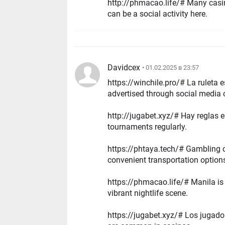
http://phmacao.life/# Many casinos o
can be a social activity here.
Davidcex
• 01.02.2025 в 23:57
https://winchile.pro/# La ruleta es un j
advertised through social media 
http://jugabet.xyz/# Hay reglas especГ­ficas p
tournaments regularly.
https://phtaya.tech/# Gambling can be a soc
convenient transportation option
https://phmacao.life/# Manila is home to ma
vibrant nightlife scene.
https://jugabet.xyz/# Los jugadores pueden