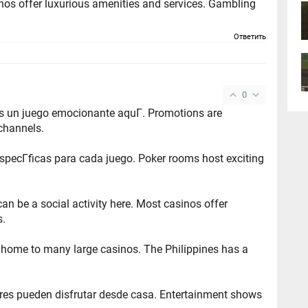
ffer luxurious amenities and services. Gambling
Ответить
0
uego emocionante aquГ­. Promotions are
channels.
ara cada juego. Poker rooms host exciting
ial activity here. Most casinos offer
s.
ny large casinos. The Philippines has a
 disfrutar desde casa. Entertainment shows