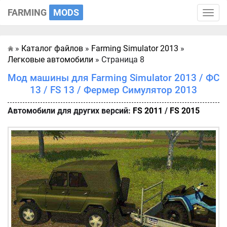
FARMING
MODS
Toggle
naviga
»
Каталог файлов
»
Farming Simulator 2013
»
Главная
Легковые автомобили
» Страница 8
Мод машины для Farming Simulator 2013 / ФС
13 / FS 13 / Фермер Симулятор 2013
Автомобили для других версий:
FS 2011
/
FS 2015