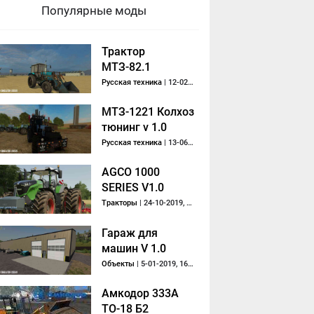
Популярные моды
Трактор
МТЗ-82.1
Беларус и
Русская техника
| 12-02-2018, 22:12
погрузчик ПКУ v2
МТЗ-1221 Колхоз
тюнинг v 1.0
Русская техника
| 13-06-2018, 19:26
AGCO 1000
SERIES V1.0
Тракторы
| 24-10-2019, 19:00
Гараж для
машин V 1.0
Объекты
| 5-01-2019, 16:07
Амкодор 333A
ТO-18 Б2