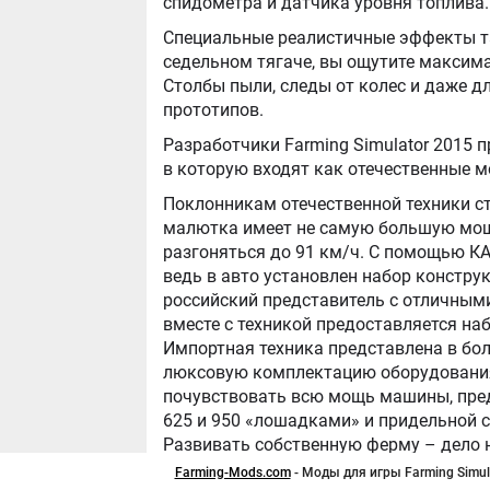
спидометра и датчика уровня топлива.
Специальные реалистичные эффекты т
седельном тягаче, вы ощутите максим
Столбы пыли, следы от колес и даже 
прототипов.
Разработчики Farming Simulator 2015 
в которую входят как отечественные м
Поклонникам отечественной техники с
малютка имеет не самую большую мощ
разгоняться до 91 км/ч. С помощью К
ведь в авто установлен набор констру
российский представитель с отличным
вместе с техникой предоставляется на
Импортная техника представлена в бо
люксовую комплектацию оборудования 
почувствовать всю мощь машины, предл
625 и 950 «лошадками» и придельной с
Развивать собственную ферму – дело н
хорошим помощником и позволит рабо
Farming-Mods.com
- Моды для игры Farming Simula