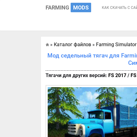
FARMING
MODS
КАК СКАЧАТЬ С СА
»
Каталог файлов
»
Farming Simulator
Главная
Мод седельный тягач для Farmin
Си
Тягачи для других версий:
FS 2017
/
FS