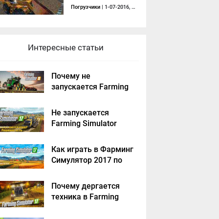
Погрузчики
| 1-07-2016, 14:20
Интересные статьи
Почему не
запускается Farming
Simulator 2019 -
решение
Не запускается
Farming Simulator
2017 - решение
Как играть в Фарминг
Симулятор 2017 по
сети на пиратке?
Почему дергается
техника в Farming
Simulator 2017