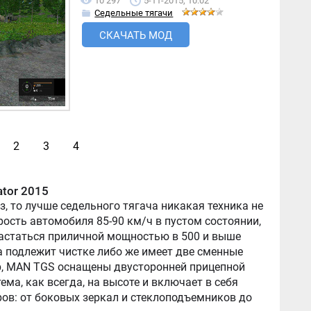
10 297
5-11-2015, 10:02
Седельные тягачи
СКАЧАТЬ МОД
2
3
4
ator 2015
з, то лучше седельного тягача никакая техника не
рость автомобиля 85-90 км/ч в пустом состоянии,
астаться приличной мощностью в 500 и выше
а подлежит чистке либо же имеет две сменные
р, MAN TGS оснащены двусторонней прицепной
ма, как всегда, на высоте и включает в себя
ов: от боковых зеркал и стеклоподъемников до