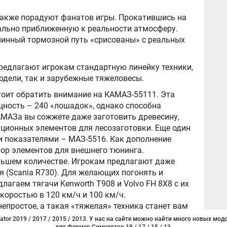
акже порадуют фанатов игры. Прокатившись на
ально приближенную к реальности атмосферу.
длинный тормозной путь «срисованы» с реальных
предлагают игрокам стандартную линейку техники,
одели, так и зарубежные тяжеловесы.
тоит обратить внимание на КАМАЗ-55111. Эта
ность – 240 «лошадок», однако способна
АМАЗа вы сожжете даже заготовить древесину,
кционных элементов для лесозаготовки. Еще один
и показателями – МАЗ-5516. Как дополнение
бор элементов для внешнего тюнинга.
льшем количестве. Игрокам предлагают даже
(Scania R730). Для желающих погонять и
агаем тягачи Kenworth T908 и Volvo FH 8X8 с их
коростью в 120 км/ч и 100 км/ч.
епростое, а такая «тяжелая» техника станет вам
тать эффективнее.
tor 2019 / 2017 / 2015 / 2013. У нас на сайте можно найти много новых модо