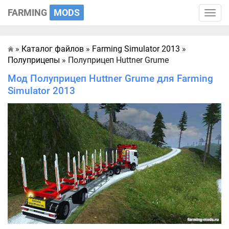
FARMING
MODS
Toggle
naviga
»
Каталог файлов
»
Farming Simulator 2013
»
Главная
Полуприцепы
» Полуприцеп Huttner Grume
Мод Полуприцеп Huttner Grume для Farming
Simulator 2013