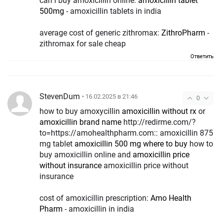
can i buy amoxicillin online:
amoxicillin tablet
500mg
- amoxicillin tablets in india
average cost of generic zithromax:
ZithroPharm
-
zithromax for sale cheap
Ответить
StevenDum
• 16.02.2025 в 21:46
0
how to buy amoxycillin
amoxicillin without rx
or
amoxicillin brand name
http://redirme.com/?
to=https://amohealthpharm.com:: amoxicillin 875
mg tablet
amoxicillin 500 mg where to buy
how to
buy amoxicillin online and
amoxicillin price
without insurance
amoxicillin price without
insurance
cost of amoxicillin prescription:
Amo Health
Pharm
- amoxicillin in india