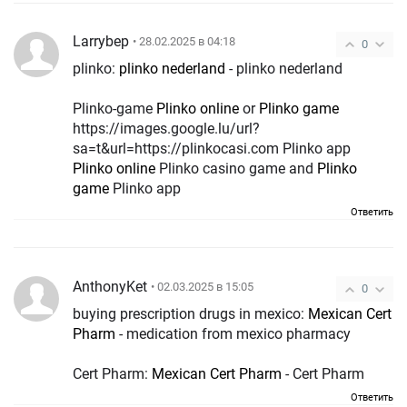
Larrybep
• 28.02.2025 в 04:18
0
plinko:
plinko nederland
- plinko nederland
Plinko-game
Plinko online
or
Plinko game
https://images.google.lu/url?
sa=t&url=https://plinkocasi.com Plinko app
Plinko online
Plinko casino game and
Plinko
game
Plinko app
Ответить
AnthonyKet
• 02.03.2025 в 15:05
0
buying prescription drugs in mexico:
Mexican Cert
Pharm
- medication from mexico pharmacy
Cert Pharm:
Mexican Cert Pharm
- Cert Pharm
Ответить