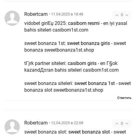
Robertcam
• 11.04.2025 в 18:48
0
vidobet giriЕџ 2025:
casibom resmi
- en iyi yasal
bahis siteleri casibom1st.com
sweet bonanza 1st:
sweet bonanza giris
- sweet
bonanza sweetbonanza1st.shop
tГјrk partner siteleri:
casibom giris
- en Г§ok
kazandД±ran bahis siteleri casibom1st.com
sweet bonanza siteleri:
sweet bonanza 1st
- sweet
bonanza slot sweetbonanza1st.shop
Ответить
Robertcam
• 12.04.2025 в 22:08
0
sweet bonanza slot:
sweet bonanza slot
- sweet