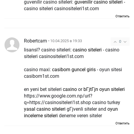
guvenilir casino siteleri:
guvenilir casino siteleri
-
casino siteleri casinositeleri1st.com
Ответить
Robertcam
• 10.04.2025 в 19:33
0
lisansl? casino siteleri:
casino siteleri
- casino
siteleri casinositeleri1st.com
casino maxi:
casibom guncel giris
- oyun sitesi
casibom1st.com
en yeni bet siteleri
caxino
or
bГјtГјn oyun siteleri
https://www.google.com.np/url?
q=https://casinositeleri1st.shop casino turkey
yasal casino siteleri
gГјvenli siteler and
oyun
inceleme siteleri
deneme veren siteler
Ответить