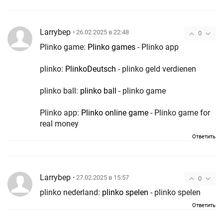
Larrybep
• 26.02.2025 в 22:48
0
Plinko game:
Plinko games
- Plinko app
plinko:
PlinkoDeutsch
- plinko geld verdienen
plinko ball:
plinko ball
- plinko game
Plinko app:
Plinko online game
- Plinko game for
real money
Ответить
Larrybep
• 27.02.2025 в 15:57
0
plinko nederland:
plinko spelen
- plinko spelen
Ответить