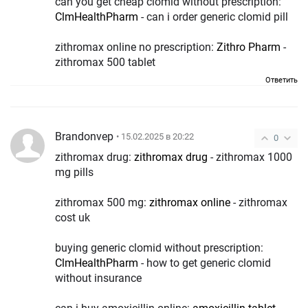
can you get cheap clomid without prescription:
ClmHealthPharm
- can i order generic clomid pill
zithromax online no prescription:
Zithro Pharm
-
zithromax 500 tablet
Ответить
Brandonvep
• 15.02.2025 в 20:22
0
zithromax drug:
zithromax drug
- zithromax 1000
mg pills
zithromax 500 mg:
zithromax online
- zithromax
cost uk
buying generic clomid without prescription:
ClmHealthPharm
- how to get generic clomid
without insurance