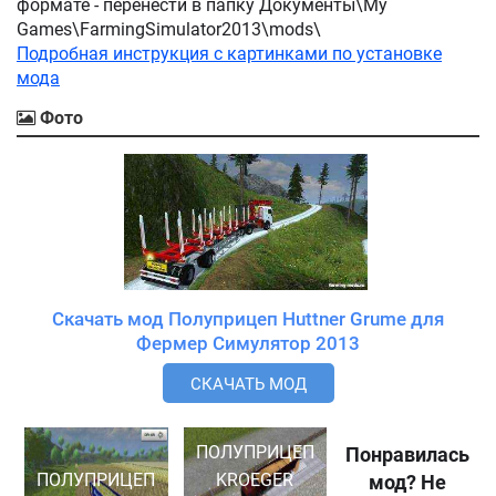
формате - перенести в папку Документы\My
Games\FarmingSimulator2013\mods\
Подробная инструкция с картинками по установке
мода
Фото
Скачать мод Полуприцеп Huttner Grume для
Фермер Симулятор 2013
СКАЧАТЬ МОД
ПОЛУПРИЦЕП
Понравилась
ПОЛУПРИЦЕП
KROEGER
мод? Не