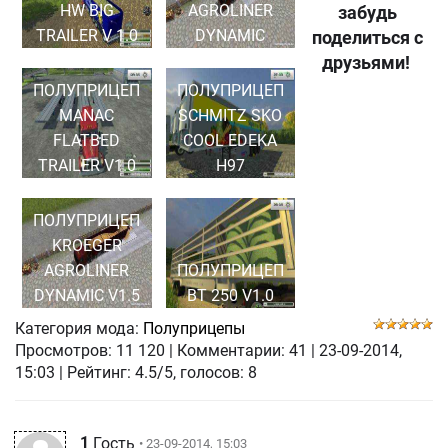
HW BIG
AGROLINER
забудь
TRAILER V 1.0
DYNAMIC
поделиться с
друзьями!
ПОЛУПРИЦЕП
ПОЛУПРИЦЕП
MANAC
SCHMITZ SKO
FLATBED
COOL EDEKA
TRAILER V1.0
H97
ПОЛУПРИЦЕП
KROEGER
AGROLINER
ПОЛУПРИЦЕП
DYNAMIC V1.5
BT 250 V1.0
Категория мода:
Полуприцепы
Просмотров:
11 120
|
Комментарии:
41
|
23-09-2014,
15:03
| Рейтинг: 4.5/5, голосов:
8
1
Гость
• 23-09-2014, 15:03