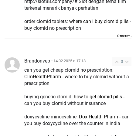
http://slot88.company/# Slot dengan tema film
terkenal menarik banyak perhatian
order clomid tablets:
where can i buy clomid pills
-
buy clomid no prescription
Ответить
Brandonvep
• 14.02.2025 в 17:18
0
can you get cheap clomid no prescription:
ClmHealthPharm
- where to buy clomid without a
prescription
buying generic clomid:
how to get clomid pills
-
can you buy clomid without insurance
doxycycline minocycline:
Dox Health Pharm
- can
you buy doxycycline over the counter in india