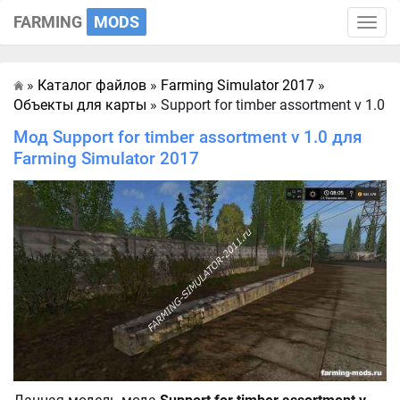
FARMING
MODS
Toggle
naviga
»
Каталог файлов
»
Farming Simulator 2017
»
Главная
Объекты для карты
» Support for timber assortment v 1.0
Мод Support for timber assortment v 1.0 для
Farming Simulator 2017