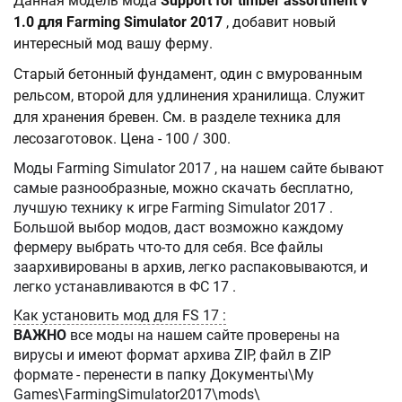
Данная модель мода
Support for timber assortment v
1.0 для Farming Simulator 2017
, добавит новый
интересный мод вашу ферму.
Старый бетонный фундамент, один с вмурованным
рельсом, второй для удлинения хранилища. Служит
для хранения бревен. См. в разделе техника для
лесозаготовок. Цена - 100 / 300.
Моды Farming Simulator 2017 , на нашем сайте бывают
самые разнообразные, можно скачать бесплатно,
лучшую технику к игре Farming Simulator 2017 .
Большой выбор модов, даст возможно каждому
фермеру выбрать что-то для себя. Все файлы
заархивированы в архив, легко распаковываются, и
легко устанавливаются в ФС 17 .
Как установить мод для FS 17 :
ВАЖНО
все моды на нашем сайте проверены на
вирусы и имеют формат архива ZIP, файл в ZIP
формате - перенести в папку Документы\My
Games\FarmingSimulator2017\mods\