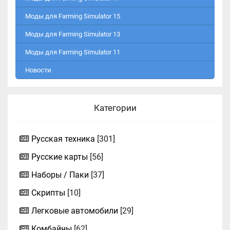
Моды для Farming Simulator 15
Моды для Farming Simulator 13
Моды для Farming Simulator 11
Новости
Категории
Русская техника
[301]
Русские карты
[56]
Наборы / Паки
[37]
Скрипты
[10]
Легковые автомобили
[29]
Комбайны
[62]