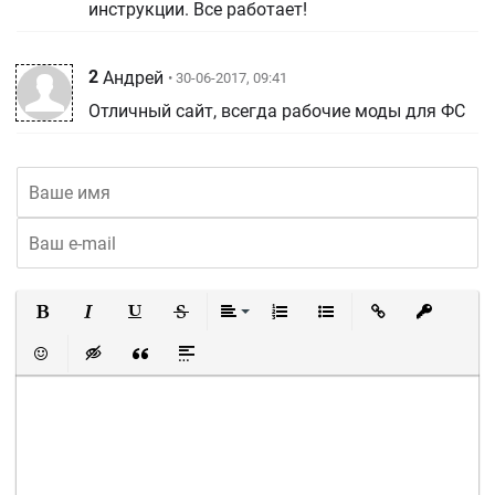
инструкции. Все работает!
2
Андрей
• 30-06-2017, 09:41
Отличный сайт, всегда рабочие моды для ФС
Полужирный
Курсив
Подчеркнутый
Зачеркнутый
Выравнивание
Нумерованный список
Маркированный список
Вставить ссылку
Вставить 
Вставить смайлик
Вставка скрытого текста
Вставка цитаты
Вставка спойлера