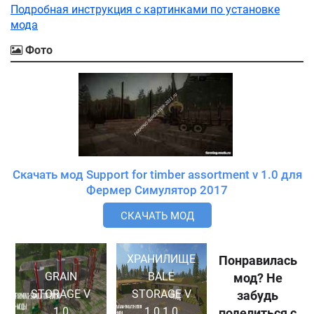
Подробная инструкция с картинками по установке
мода
Фото
Скачать мод Support for timber assortment v 1.0 для
Фермер Симулятор 2017
СКАЧАТЬ МОД
ХРАНИЛИЩЕ
Понравилась
GRAIN
BALE
мод? Не
STORAGE V
STORAGE V
забудь
1.0
1.0.1.0
поделиться с