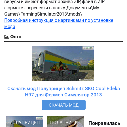
вирусы и имеют формат архива ZIP, файл в ZIP
формате - перенести в папку Документы\My
Games\FarmingSimulator2013\mods\
Подробная инструкция с картинками по установке
мода
Фото
Скачать мод Полуприцеп Schmitz SKO Cool Edeka
H97 для Фермер Симулятор 2013
СКАЧАТЬ МОД
ПОЛУПРИЦЕП
ПОЛУПРИЦЕП
Понравилась