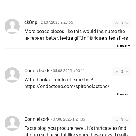
ck8np
• 24.07.2025 в 23:05
0
More peace pieces like this would insinuate the
интернет better.
levitra gГ©nГ©rique sites sГ»rs
Ответить
ConnieIsork
• 05.08.2025 в 00:11
0
With thanks. Loads of expertise!
https://ondactone.com/spironolactone/
Ответить
ConnieIsork
• 07.08.2025 в 21:06
0
Facts blog you procure here.. It’s intricate to find
strong calibre script like yours these days. I really