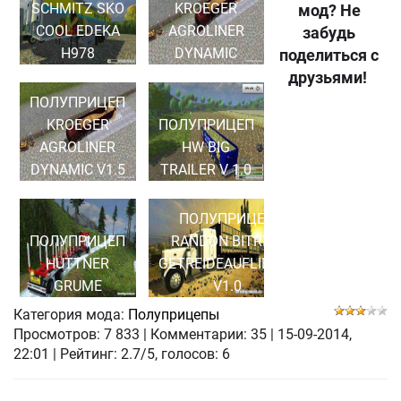
SCHMITZ SKO
KROEGER
мод? Не
COOL EDEKA
AGROLINER
забудь
H978
DYNAMIC
поделиться с
друзьями!
ПОЛУПРИЦЕП
KROEGER
ПОЛУПРИЦЕП
AGROLINER
HW BIG
DYNAMIC V1.5
TRAILER V 1.0
ПОЛУПРИЦЕП
ПОЛУПРИЦЕП
RANDON BITREM
HUTTNER
GETREIDEAUFLIEGER
GRUME
V1.0
Категория мода:
Полуприцепы
Просмотров:
7 833
|
Комментарии:
35
|
15-09-2014,
22:01
| Рейтинг: 2.7/5, голосов:
6