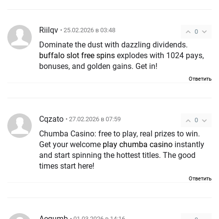
Riilqv
• 25.02.2026 в 03:48
0
Dominate the dust with dazzling dividends.
buffalo slot free spins
explodes with 1024 pays,
bonuses, and golden gains. Get in!
Ответить
Cqzato
• 27.02.2026 в 07:59
0
Chumba Casino: free to play, real prizes to win.
Get your welcome
play chumba casino
instantly
and start spinning the hottest titles. The good
times start here!
Ответить
Aequmb
• 01.03.2026 в 14:16