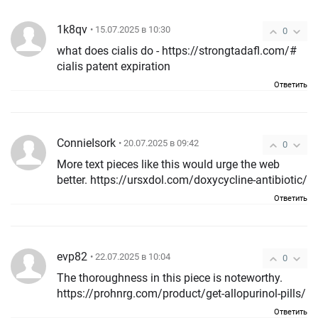
1k8qv
• 15.07.2025 в 10:30
0
what does cialis do - https://strongtadafl.com/#
cialis patent expiration
Ответить
ConnieIsork
• 20.07.2025 в 09:42
0
More text pieces like this would urge the web
better. https://ursxdol.com/doxycycline-antibiotic/
Ответить
evp82
• 22.07.2025 в 10:04
0
The thoroughness in this piece is noteworthy.
https://prohnrg.com/product/get-allopurinol-pills/
Ответить