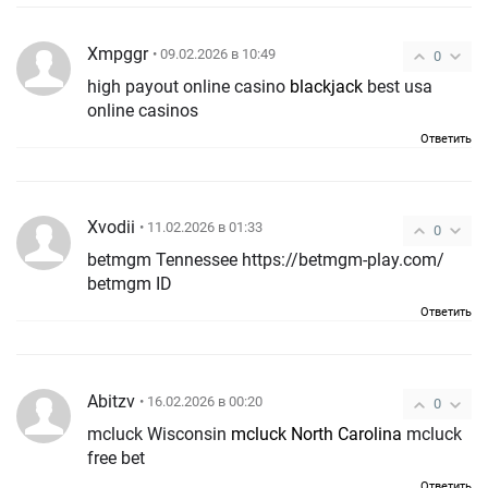
Xmpggr
• 09.02.2026 в 10:49
0
high payout online casino
blackjack
best usa
online casinos
Ответить
Xvodii
• 11.02.2026 в 01:33
0
betmgm Tennessee https://betmgm-play.com/
betmgm ID
Ответить
Abitzv
• 16.02.2026 в 00:20
0
mcluck Wisconsin
mcluck North Carolina
mcluck
free bet
Ответить