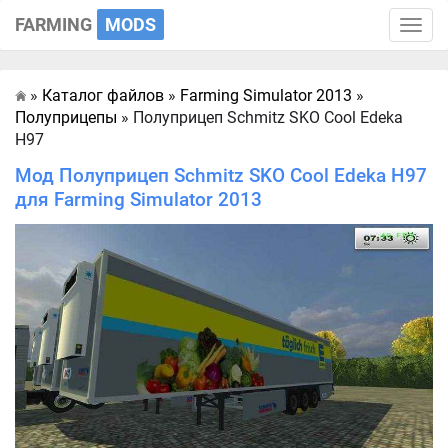
FARMING
MODS
Toggle
naviga
»
Каталог файлов
»
Farming Simulator 2013
»
Главная
Полуприцепы
» Полуприцеп Schmitz SKO Cool Edeka
H97
Мод Полуприцеп Schmitz SKO Cool Edeka H97
для Farming Simulator 2013