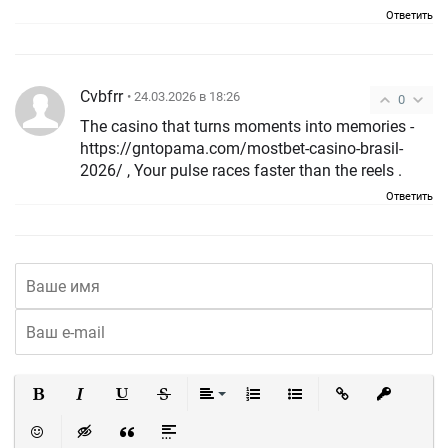
Ответить
Cvbfrr
• 24.03.2026 в 18:26
0
The casino that turns moments into memories -
https://gntopama.com/mostbet-casino-brasil-
2026/ , Your pulse races faster than the reels .
Ответить
Полужирный
Курсив
Подчеркнутый
Зачеркнутый
Выравнивание
Нумерованный список
Маркированный список
Вставить ссылку
Вставить 