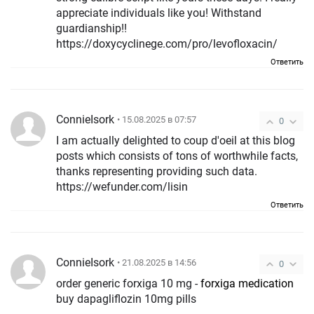
appreciate individuals like you! Withstand
guardianship!!
https://doxycyclinege.com/pro/levofloxacin/
Ответить
ConnieIsork
• 15.08.2025 в 07:57
0
I am actually delighted to coup d'oeil at this blog
posts which consists of tons of worthwhile facts,
thanks representing providing such data.
https://wefunder.com/lisin
Ответить
ConnieIsork
• 21.08.2025 в 14:56
0
order generic forxiga 10 mg -
forxiga medication
buy dapagliflozin 10mg pills