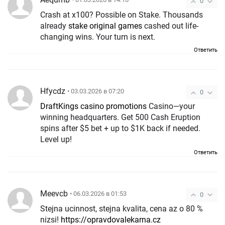
0
Crash at x100? Possible on Stake. Thousands
already
stake original games
cashed out life-
changing wins. Your turn is next.
Ответить
Hfycdz
• 03.03.2026 в 07:20
0
DraftKings casino promotions
Casino—your
winning headquarters. Get 500 Cash Eruption
spins after $5 bet + up to $1K back if needed.
Level up!
Ответить
Meevcb
• 06.03.2026 в 01:53
0
Stejna ucinnost, stejna kvalita, cena az o 80 %
nizsi!
https://opravdovalekarna.cz