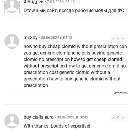
2
Андрей
• 7-04-2016, 08:49
Отличный сайт, всегда рабочие моды для ФС
mc30y
• 08.06.2025 в 04:18
0
how to buy cheap clomid without prescription can
you get generic clomiphene pills buying generic
clomid no prescription
how to get cheap clomid
without prescription
how to get generic clomid no
prescription cost generic clomid without a
prescription how to buy generic clomid without
prescription
Ответить
buy cialis euro
• 09.06.2025 в 18:42
0
With thanks. Loads of expertise!