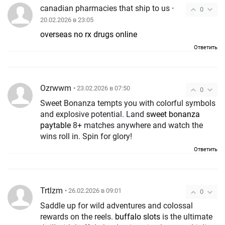
canadian pharmacies that ship to us
•
0
20.02.2026 в 23:05
overseas no rx drugs online
Ответить
Ozrwwm
• 23.02.2026 в 07:50
0
Sweet Bonanza tempts you with colorful symbols
and explosive potential. Land
sweet bonanza
paytable
8+ matches anywhere and watch the
wins roll in. Spin for glory!
Ответить
Trtlzm
• 26.02.2026 в 09:01
0
Saddle up for wild adventures and colossal
rewards on the reels.
buffalo slots
is the ultimate