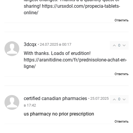
sharing! https://ursxdol.com/propecia-tablets-
online/
Ответить
3dcqx
• 24.07.2025 в 00:17
0
With thanks. Loads of erudition!
https://aranitidine.com/fr/prednisolone-achat-en-
ligne/
Ответить
certified canadian pharmacies
• 25.07.2025
0
в 17:42
us pharmacy no prior prescription
Ответить