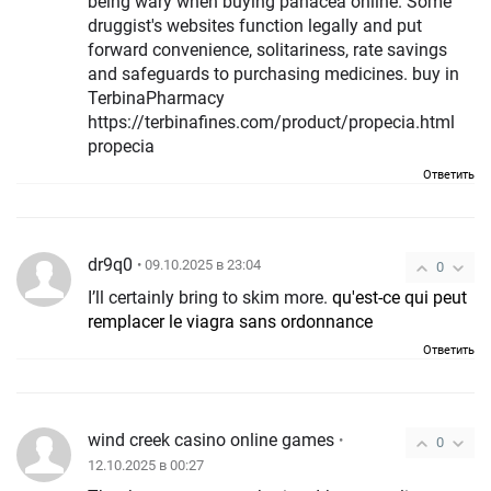
being wary when buying panacea online. Some
druggist's websites function legally and put
forward convenience, solitariness, rate savings
and safeguards to purchasing medicines. buy in
TerbinaPharmacy
https://terbinafines.com/product/propecia.html
propecia
Ответить
dr9q0
• 09.10.2025 в 23:04
0
I’ll certainly bring to skim more.
qu'est-ce qui peut
remplacer le viagra sans ordonnance
Ответить
wind creek casino online games
•
0
12.10.2025 в 00:27