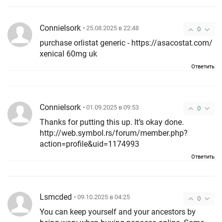
ConnieIsork
• 25.08.2025 в 22:48
0
purchase orlistat generic - https://asacostat.com/
xenical 60mg uk
Ответить
ConnieIsork
• 01.09.2025 в 09:53
0
Thanks for putting this up. It’s okay done.
http://web.symbol.rs/forum/member.php?
action=profile&uid=1174993
Ответить
Lsmcded
• 09.10.2025 в 04:25
0
You can keep yourself and your ancestors by