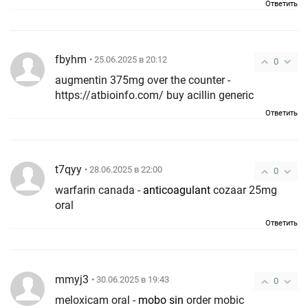
Ответить
fbyhm
• 25.06.2025 в 20:12
0
augmentin 375mg over the counter -
https://atbioinfo.com/ buy acillin generic
Ответить
t7qyy
• 28.06.2025 в 22:00
0
warfarin canada -
anticoagulant
cozaar 25mg
oral
Ответить
mmyj3
• 30.06.2025 в 19:43
0
meloxicam oral -
mobo sin
order mobic