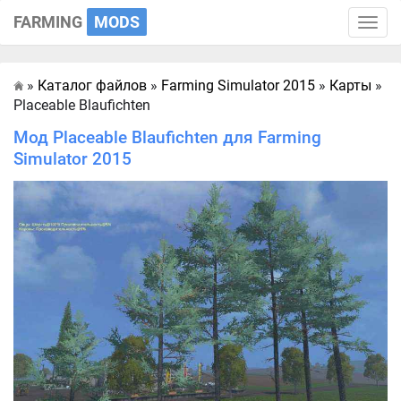
FARMING
MODS
Toggle
naviga
»
Каталог файлов
»
Farming Simulator 2015
»
Карты
»
Главная
Placeable Blaufichten
Мод Placeable Blaufichten для Farming
Simulator 2015