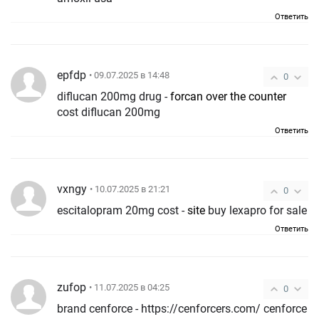
Ответить
epfdp
• 09.07.2025 в 14:48
0
diflucan 200mg drug -
forcan over the counter
cost diflucan 200mg
Ответить
vxngy
• 10.07.2025 в 21:21
0
escitalopram 20mg cost -
site
buy lexapro for sale
Ответить
zufop
• 11.07.2025 в 04:25
0
brand cenforce - https://cenforcers.com/ cenforce