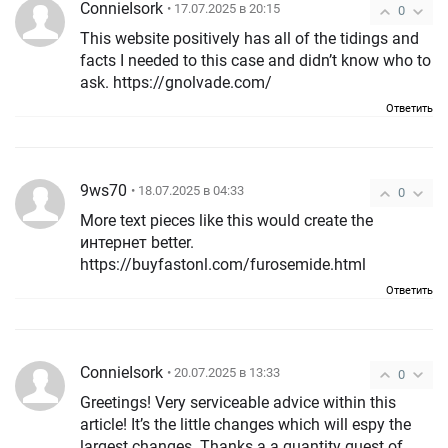
ConnieIsork
• 17.07.2025 в 20:15
0
This website positively has all of the tidings and
facts I needed to this case and didn’t know who to
ask. https://gnolvade.com/
Ответить
9ws70
• 18.07.2025 в 04:33
0
More text pieces like this would create the
интернет better.
https://buyfastonl.com/furosemide.html
Ответить
ConnieIsork
• 20.07.2025 в 13:33
0
Greetings! Very serviceable advice within this
article! It’s the little changes which will espy the
largest changes. Thanks a a quantity quest of