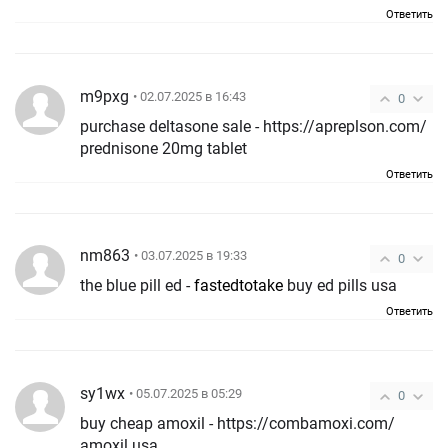
Ответить
m9pxg
• 02.07.2025 в 16:43
0
purchase deltasone sale - https://apreplson.com/
prednisone 20mg tablet
Ответить
nm863
• 03.07.2025 в 19:33
0
the blue pill ed -
fastedtotake
buy ed pills usa
Ответить
sy1wx
• 05.07.2025 в 05:29
0
buy cheap amoxil - https://combamoxi.com/
amoxil usa