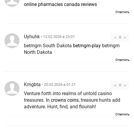
online pharmacies canada reviews
Ответить
Uyhuhk
• 12.02.2026 в 23:01
0
betmgm South Dakota
betmgm-play
betmgm
North Dakota
Ответить
Kmgbta
• 20.02.2026 в 01:21
0
Venture forth into realms of untold casino
treasures. In
crowns coins
, treasure hunts add
adventure. Hunt, find, and flourish!
Ответить