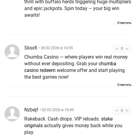
thrill with buffalo herds triggering huge multipliers
and epic jackpots. Spin today – your big win
awaits!
Ответить
Sksxfi
• 28.02.2026 в 10:55
0
Chumba Casino — where players win real money
without ever depositing. Grab your
chumba
casino redeem
welcome offer and start playing
the best games now!
Ответить
Nzbejf
• 02.03.2026 в 10:49
0
Rakeback. Cash drops. VIP reloads.
stake
originals
actually gives money back while you
play.