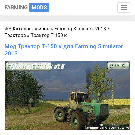
FARMING
MODS
Toggle
naviga
»
Каталог файлов
»
Farming Simulator 2013
»
Главная
Трактора
» Трактор Т-150 к
Мод Трактор Т-150 к для Farming Simulator
2013