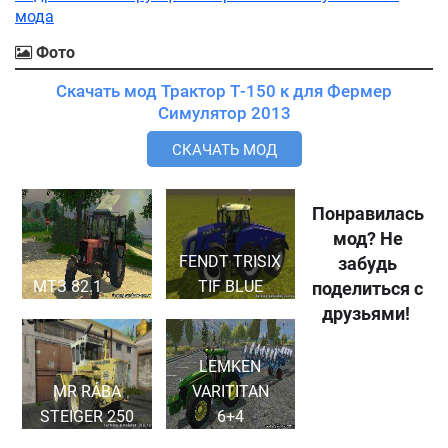
мода
Фото
Скачать мод Трактор Т-150 к для Фермер
Симулятор 2013
СКАЧАТЬ МОД
Понравилась
мод? Не
FENDT TRISIX
забудь
МТЗ 82.1
TIF BLUE
поделиться с
друзьями!
LEMKEN
MR RÁBA
VARITITAN
STEIGER 250
6+4