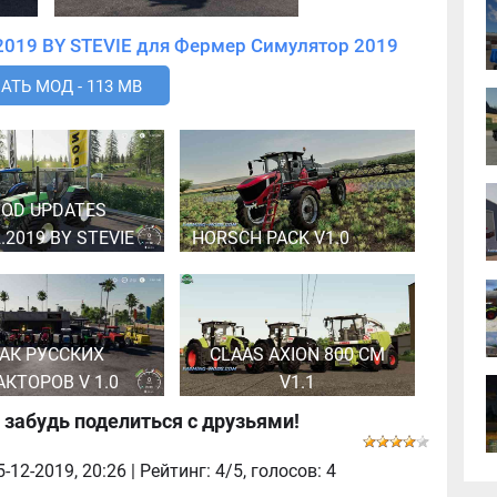
Скачать мод MOD UPDATE 04.12.2019 BY STEVIE для Фермер Симулятор 2019
АТЬ МОД - 113 MB
OD UPDATES
2.2019 BY STEVIE
HORSCH PACK V1.0
АК РУССКИХ
CLAAS AXION 800 CM
АКТОРОВ V 1.0
V1.1
 забудь поделиться с друзьями!
5-12-2019, 20:26
| Рейтинг: 4/5, голосов:
4