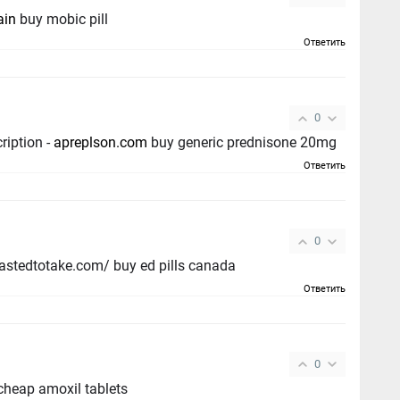
ain
buy mobic pill
Ответить
0
ription -
apreplson.com
buy generic prednisone 20mg
Ответить
0
ed pills that really work - https://fastedtotake.com/ buy ed pills canada
Ответить
0
heap amoxil tablets