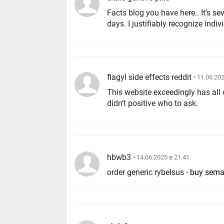
Facts blog you have here.. It’s sev
days. I justifiably recognize indiv
flagyl side effects reddit
• 11.06.20
This website exceedingly has all 
didn’t positive who to ask.
hbwb3
• 14.06.2025 в 21:41
order generic rybelsus -
buy semag