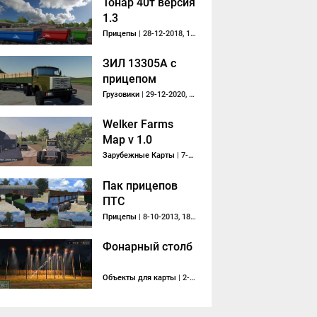
Тонар 40т версия
1.3
Прицепы
| 28-12-2018, 13:46
ЗИЛ 13305А с
прицепом
Грузовики
| 29-12-2020, 01:07
Welker Farms
Map v 1.0
Зарубежные Карты
| 7-07-2019, 19:26
Пак прицепов
ПТС
Прицепы
| 8-10-2013, 18:39
Фонарный столб
Объекты для карты
| 2-10-2017, 14:11