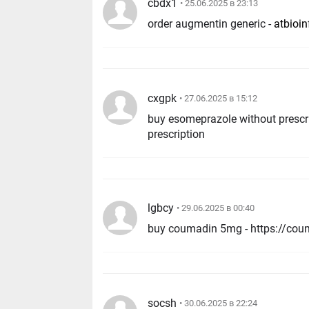
cbdx1
• 25.06.2025 в 23:13
order augmentin generic -
atbioi
cxgpk
• 27.06.2025 в 15:12
buy esomeprazole without prescr
prescription
lgbcy
• 29.06.2025 в 00:40
buy coumadin 5mg - https://cou
socsh
• 30.06.2025 в 22:24