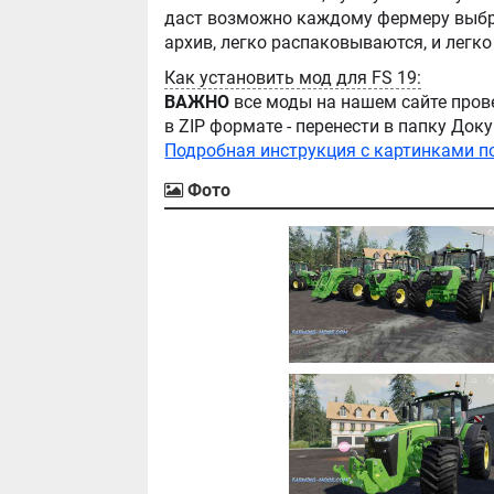
даст возможно каждому фермеру выбра
Как установить мод для FS 19:
ВАЖНО
все моды на нашем сайте пров
в ZIP формате - перенести в папку Д
Подробная инструкция с картинками п
Фото