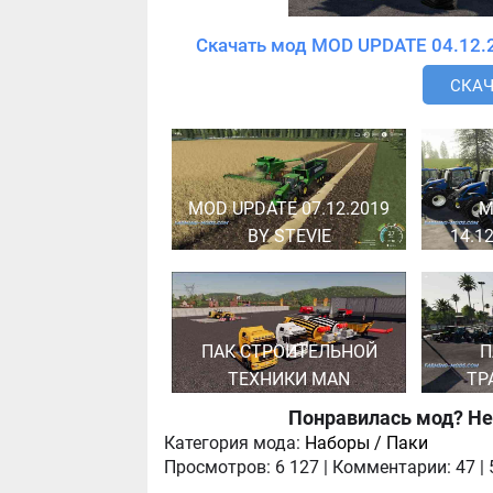
СКАЧ
MOD UPDATE 07.12.2019
M
BY STEVIE
14.1
ПАК СТРОИТЕЛЬНОЙ
П
ТЕХНИКИ MAN
ТР
Понравилась мод? Не
Категория мода:
Наборы / Паки
Просмотров:
6 127
|
Комментарии:
47
|