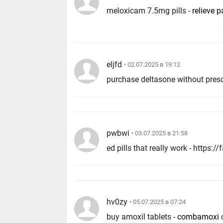
meloxicam 7.5mg pills -
relieve p
eljfd
• 02.07.2025 в 19:12
purchase deltasone without presc
pwbwi
• 03.07.2025 в 21:58
hv0zy
• 05.07.2025 в 07:24
buy amoxil tablets -
combamoxi
c