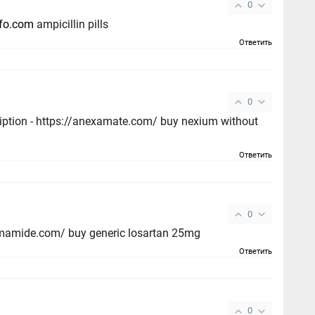
0
nfo.com
ampicillin pills
Ответить
0
iption - https://anexamate.com/ buy nexium without
Ответить
0
mamide.com/ buy generic losartan 25mg
Ответить
0