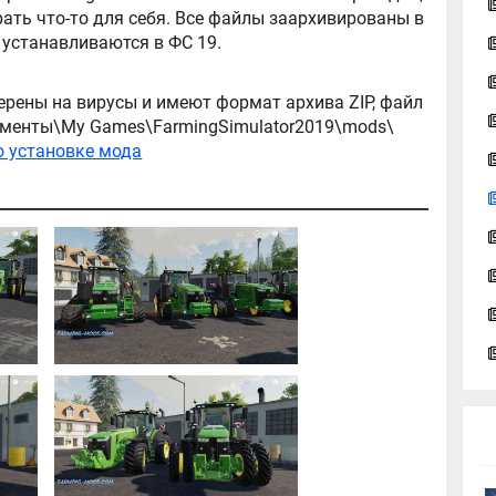
ть что-то для себя. Все файлы заархивированы в
архив, легко распаковываются, и легко устанавливаются в ФС 19.
ерены на вирусы и имеют формат архива ZIP, файл
окументы\My Games\FarmingSimulator2019\mods\
о установке мода