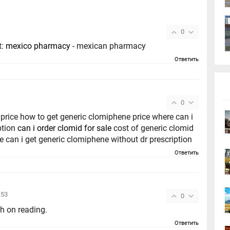
0
t:
mexico pharmacy
- mexican pharmacy
Ответить
0
price how to get generic clomiphene price where can i
ption
can i order clomid for sale
cost of generic clomid
re can i get generic clomiphene without dr prescription
Ответить
:53
0
igh on reading.
Ответить