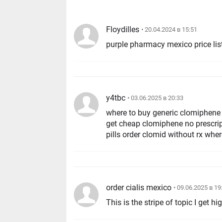
Floydilles
• 20.04.2024 в 15:51
purple pharmacy mexico price lis
y4tbc
• 03.06.2025 в 20:33
where to buy generic clomiphene 
get cheap clomiphene no prescri
pills order clomid without rx whe
order cialis mexico
• 09.06.2025 в 19
This is the stripe of topic I get h