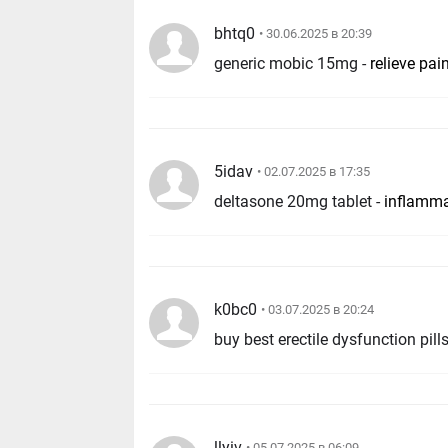
bhtq0
• 30.06.2025 в 20:39
generic mobic 15mg -
relieve pai
5idav
• 02.07.2025 в 17:35
deltasone 20mg tablet -
inflamma
k0bc0
• 03.07.2025 в 20:24
llyiv
• 05.07.2025 в 06:09