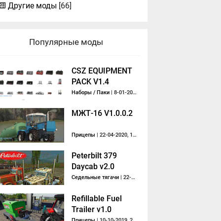
Другие моды
[66]
Популярные моды
CSZ EQUIPMENT
PACK V1.4
Наборы / Паки
| 8-01-2020, 12:24
МЖТ-16 V1.0.0.2
Прицепы
| 22-04-2020, 18:02
Peterbilt 379
Daycab v2.0
Седельные тягачи
| 22-12-2014, 21:46
Refillable Fuel
Trailer v1.0
Прицепы
| 10-10-2019, 20:36