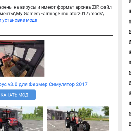
ерены на вирусы и имеют формат архива ZIP, файл
окументы\My Games\FarmingSimulator2017\mods\
о установке мода
Скачать мод МТЗ 82 Беларус v3.0 для Фермер Симулятор 2017
СКАЧАТЬ МОД