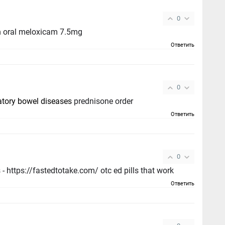
0
n
oral meloxicam 7.5mg
Ответить
0
tory bowel diseases
prednisone order
Ответить
0
buy best erectile dysfunction pills - https://fastedtotake.com/ otc ed pills that work
Ответить