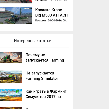
Косилка Krone
Big M500 ATTACH
Косилки
| 30-04-2016, 08:10
Интересные статьи
Почему не
запускается Farming
Simulator 2019 -
решение
Не запускается
Farming Simulator
2017 - решение
Как играть в Фарминг
Симулятор 2017 по
сети на пиратке?