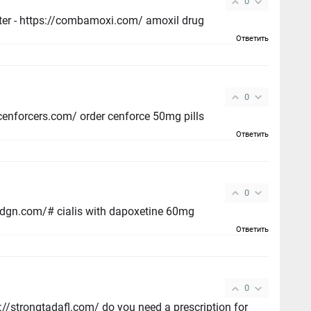
0
buy generic amoxil over the counter - https://combamoxi.com/ amoxil drug
Ответить
0
cenforce for sale online - https://cenforcers.com/ order cenforce 50mg pills
Ответить
0
cialis for sale brand - https://ciltadgn.com/# cialis with dapoxetine 60mg
Ответить
0
com/ do you need a prescription for