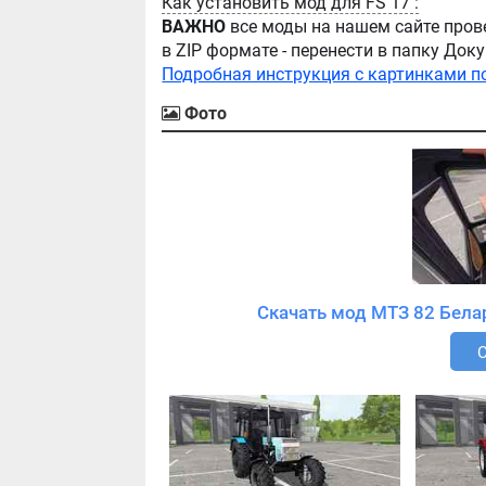
Как установить мод для FS 17 :
ВАЖНО
все моды на нашем сайте пров
в ZIP формате - перенести в папку Д
Подробная инструкция с картинками п
Фото