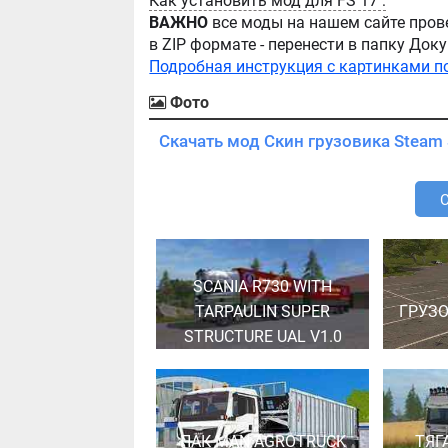
Как установить мод для FS 17 :
ВАЖНО
все моды на нашем сайте пров
в ZIP формате - перенести в папку Д
Подробная инструкция с картинками п
Фото
Скачать мод Скин грузовика Steam 
SCANIA R730 WITH
TARPAULIN SUPER
ГРУЗО
STRUCTURE UAL V1.0
ПАК MAN AGROTRUCK
ТЯГ