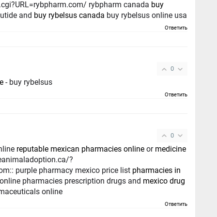
aid.cgi?URL=rybpharm.com/ rybpharm canada
buy
utide and
buy rybelsus canada
buy rybelsus online usa
Ответить
0
e
- buy rybelsus
Ответить
0
nline
reputable mexican pharmacies online
or
medicine
m:: purple pharmacy mexico price list
pharmacies in
nline pharmacies prescription drugs and
mexico drug
aceuticals online
Ответить