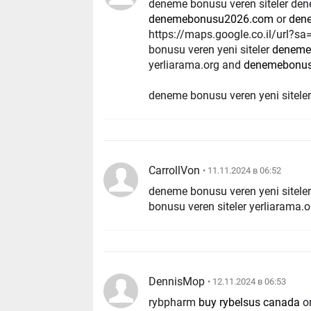
deneme bonusu veren siteler 
denemebonusu2026.com
or
dene
https://maps.google.co.il/url?s
bonusu veren yeni siteler
deneme 
yerliarama.org and
denemebonusu
deneme bonusu veren yeni siteler h
CarrollVon
• 11.11.2024 в 06:52
deneme bonusu veren yeni sitele
bonusu veren siteler yerliarama.o
DennisMop
• 12.11.2024 в 06:53
rybpharm
buy rybelsus canada
o