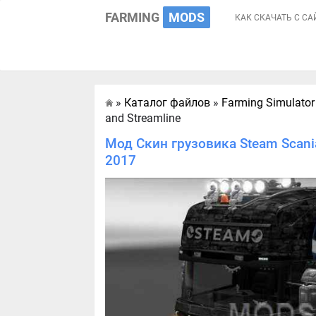
FARMING
MODS
КАК СКАЧАТЬ С СА
»
Каталог файлов
»
Farming Simulator
Главная
and Streamline
Мод Скин грузовика Steam Scania
2017