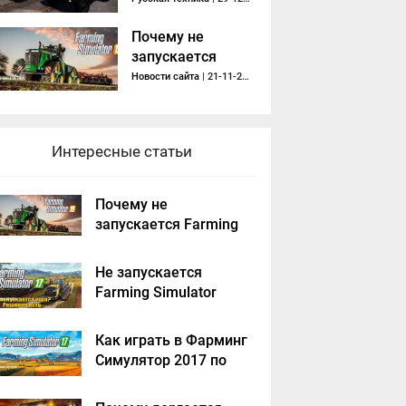
Почему не
запускается
Farming
Новости сайта
| 21-11-2018, 11:39
Simulator 2019 -
решение
Интересные статьи
Почему не
запускается Farming
Simulator 2019 -
решение
Не запускается
Farming Simulator
2017 - решение
Как играть в Фарминг
Симулятор 2017 по
сети на пиратке?