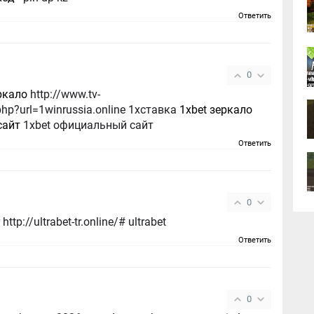
Ответить
0
ркало
http://www.tv-
.php?url=1winrussia.online 1хставка
1xbet зеркало
сайт
1xbet официальный сайт
Ответить
0
ttp://ultrabet-tr.online/# ultrabet
Ответить
0