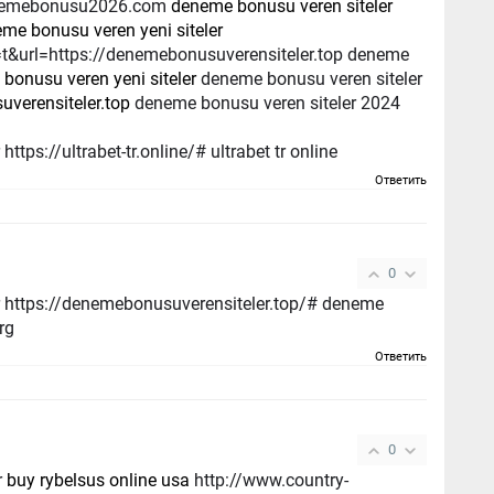
denemebonusu2026.com
deneme bonusu veren siteler
me bonusu veren yeni siteler
a=t&url=https://denemebonusuverensiteler.top deneme
bonusu veren yeni siteler
deneme bonusu veren siteler
verensiteler.top
deneme bonusu veren siteler 2024
ttps://ultrabet-tr.online/# ultrabet tr online
Ответить
0
r https://denemebonusuverensiteler.top/# deneme
rg
Ответить
0
r
buy rybelsus online usa
http://www.country-