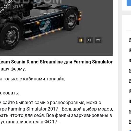
eam Scania R and Streamline для Farming Simulator
вашу ферму.
 и только с кабинами топлайн,
паковать.
tor 2017 . Большой выбор модов,
ть что-то для себя. Все файлы заархивированы в
архив, легко распаковываются, и легко устанавливаются в ФС 17 .