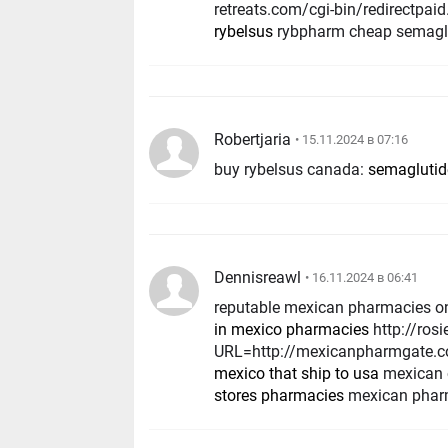
retreats.com/cgi-bin/redirectp
rybelsus
rybpharm cheap semagl
Robertjaria
• 15.11.2024 в 07:16
buy rybelsus canada:
semaglutid
Dennisreawl
• 16.11.2024 в 06:41
reputable mexican pharmacies o
in mexico pharmacies
http://rosieanimaladoption.ca/?
URL=http://mexicanpharmgate.co
mexico that ship to usa
mexican o
stores pharmacies
mexican pharm