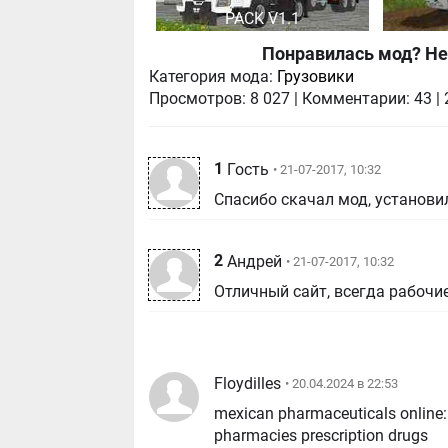
PACK V1.1
Понравилась мод? Не
Категория мода:
Грузовики
Просмотров:
8 027
|
Комментарии:
43
|
1
Гость
• 21-07-2017, 10:32
Спасибо скачал мод, установил
2
Андрей
• 21-07-2017, 10:32
Отличный сайт, всегда рабочи
Floydilles
• 20.04.2024 в 22:53
mexican pharmaceuticals online
pharmacies prescription drugs