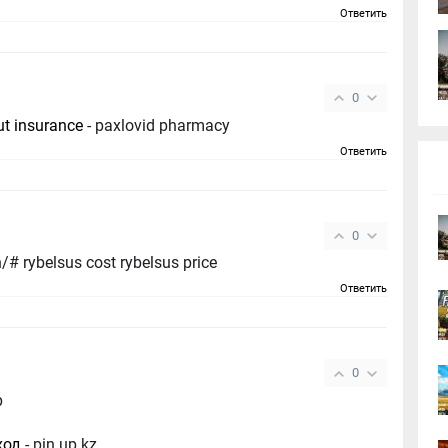
Ответить
0
ut insurance
- paxlovid pharmacy
Ответить
0
semaglutide https://rybelsus.tech/# rybelsus cost rybelsus price
Ответить
0
p
ход
- pin up kz