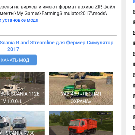
ерены на вирусы и имеют формат архива ZIP, файл
окументы\My Games\FarmingSimulator2017\mods\
о установке мода
Scania R and Streamline для Фермер Симулятор
2017
СКАЧАТЬ МОД
ВИК SCANIA 112E
УАЗ-469 «ЛЕСНАЯ
V 1.0.0.1
ОХРАНА»
АЧ SCANIA R730