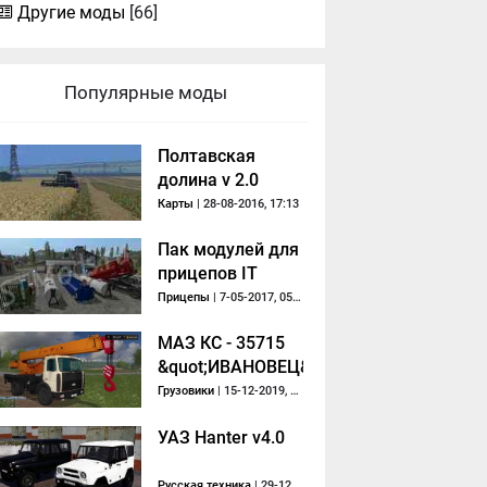
Другие моды
[66]
Популярные моды
Полтавская
долина v 2.0
Карты
| 28-08-2016, 17:13
Пак модулей для
прицепов IT
Runner
Прицепы
| 7-05-2017, 05:08
МАЗ КС - 35715
&quot;ИВАНОВЕЦ&quot;
Грузовики
| 15-12-2019, 17:19
УАЗ Hanter v4.0
Русская техника
| 29-12-2020, 01:21