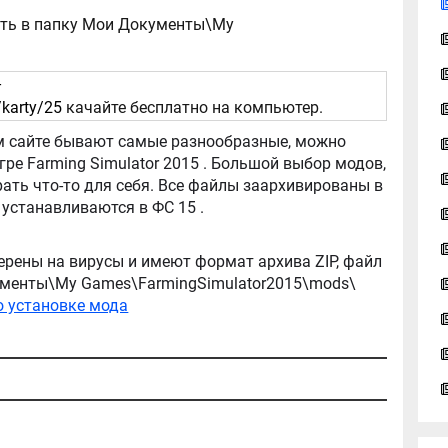
ать в папку Мои Документы\My
-
karty/25
качайте бесплатно на компьютер.
tor 2015 . Большой выбор модов,
ть что-то для себя. Все файлы заархивированы в
архив, легко распаковываются, и легко устанавливаются в ФС 15 .
ерены на вирусы и имеют формат архива ZIP, файл
окументы\My Games\FarmingSimulator2015\mods\
о установке мода