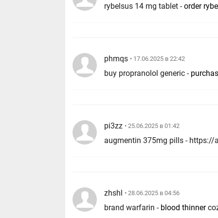
rybelsus 14 mg tablet -
order ryb
phmqs
• 17.06.2025 в 22:42
buy propranolol generic -
purchas
pi3zz
• 25.06.2025 в 01:42
augmentin 375mg pills - https://a
zhshl
• 28.06.2025 в 04:56
brand warfarin -
blood thinner
co