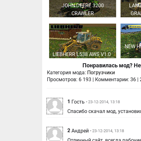
JOHN DEERE 3200
LAMB
CRAWLER
GRAN
NEW H
LIEBHERR L538 AWS V1.0
Понравилась мод? Не
Категория мода:
Погрузчики
Просмотров:
6 193
|
Комментарии:
36
|
1
Гость
• 23-12-2014, 13:18
Спасибо скачал мод, установил
2
Андрей
• 23-12-2014, 13:18
Отличный сайт, всегда рабочи