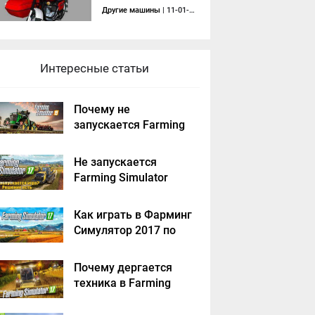
Другие машины
| 11-01-2014, 00:19
Интересные статьи
Почему не
запускается Farming
Simulator 2019 -
решение
Не запускается
Farming Simulator
2017 - решение
Как играть в Фарминг
Симулятор 2017 по
сети на пиратке?
Почему дергается
техника в Farming
Simulator 2017