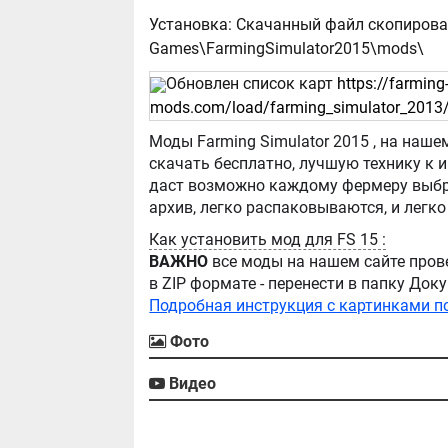
Установка: Скачанный файл скопиров
Games\FarmingSimulator2015\mods\
Обновлен список карт
https://farming
mods.com/load/farming_simulator_2013/
Моды Farming Simulator 2015 , на нашем сайте бывают самые разнообразные, можно
скачать бесплатно, лучшую технику к игре Farming Simula
даст возможно каждому фермеру выбра
Как установить мод для FS 15 :
ВАЖНО
все моды на нашем сайте пров
в ZIP формате - перенести в папку Д
Подробная инструкция с картинками п
Фото
Видео