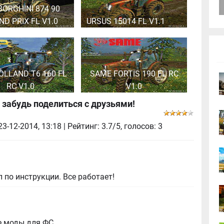
ORGHINI 874 90
D PRIX FL V1.0
URSUS 15014 FL V1.1
OLLAND T6 160 FL
SAME FORTIS 190 FL RC
RC V1.0
V1.0
 забудь поделиться с друзьями!
23-12-2014, 13:18
| Рейтинг: 3.7/5, голосов:
3
 по инструкции. Все работает!
е моды для ФС