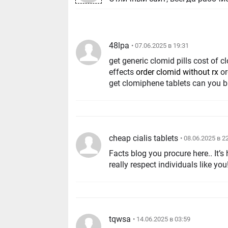
48lpa
• 07.06.2025 в 19:31
get generic clomid pills cost of
effects
order clomid without rx
or
get clomiphene tablets can you b
cheap cialis tablets
• 08.06.2025 в 2
Facts blog you procure here.. It’s 
really respect individuals like yo
tqwsa
• 14.06.2025 в 03:59