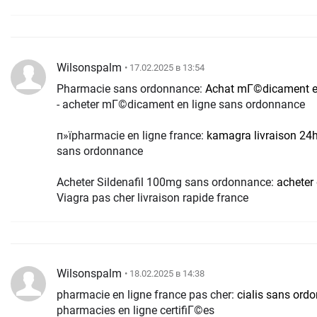
Wilsonspalm
• 17.02.2025 в 13:54
Pharmacie sans ordonnance:
Achat mГ©dicament en
- acheter mГ©dicament en ligne sans ordonnance
п»їpharmacie en ligne france:
kamagra livraison 24
sans ordonnance
Acheter Sildenafil 100mg sans ordonnance:
acheter
Viagra pas cher livraison rapide france
Wilsonspalm
• 18.02.2025 в 14:38
pharmacie en ligne france pas cher:
cialis sans ord
pharmacies en ligne certifiГ©es