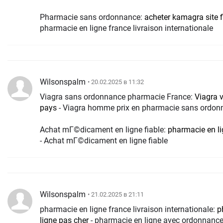
Pharmacie sans ordonnance:
acheter kamagra site f
pharmacie en ligne france livraison internationale
Wilsonspalm
• 20.02.2025 в 11:32
Viagra sans ordonnance pharmacie France:
Viagra v
pays
- Viagra homme prix en pharmacie sans ordon
Achat mГ©dicament en ligne fiable:
pharmacie en li
- Achat mГ©dicament en ligne fiable
Wilsonspalm
• 21.02.2025 в 21:11
pharmacie en ligne france livraison internationale:
p
ligne pas cher
- pharmacie en ligne avec ordonnanc