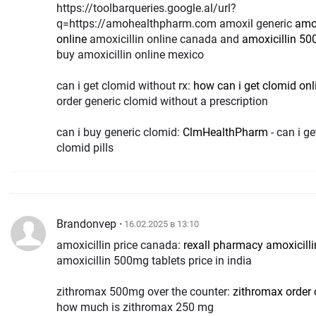
https://toolbarqueries.google.al/url?
q=https://amohealthpharm.com amoxil generic
amox
online
amoxicillin online canada and
amoxicillin 5
buy amoxicillin online mexico
can i get clomid without rx:
how can i get clomid onl
order generic clomid without a prescription
can i buy generic clomid:
ClmHealthPharm
- can i g
clomid pills
Brandonvep
• 16.02.2025 в 13:10
amoxicillin price canada:
rexall pharmacy amoxicill
amoxicillin 500mg tablets price in india
zithromax 500mg over the counter:
zithromax order 
how much is zithromax 250 mg