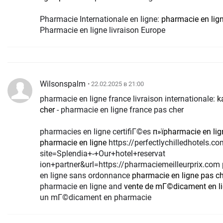
Pharmacie Internationale en ligne:
pharmacie en lig
Pharmacie en ligne livraison Europe
Wilsonspalm
• 22.02.2025 в 21:00
pharmacie en ligne france livraison internationale:
k
cher
- pharmacie en ligne france pas cher
pharmacies en ligne certifiГ©es
п»їpharmacie en lig
pharmacie en ligne
https://perfectlychilledhotels.com/redirect/?
site=Splendia+-+Our+hotel+reservat
ion+partner&url=https://pharmaciemeilleurprix.com
en ligne sans ordonnance
pharmacie en ligne pas c
pharmacie en ligne and
vente de mГ©dicament en l
un mГ©dicament en pharmacie