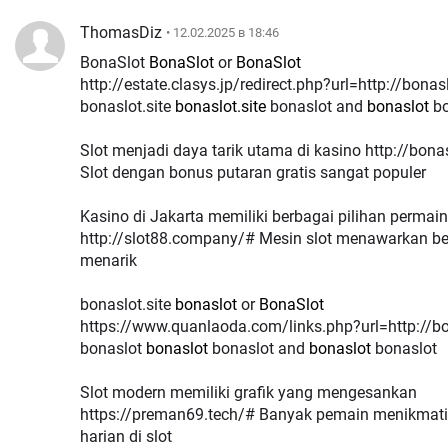
ThomasDiz
• 12.02.2025 в 18:46
BonaSlot
BonaSlot
or
BonaSlot
http://estate.clasys.jp/redirect.php?url=http://bonasl
bonaslot.site
bonaslot.site
bonaslot and
bonaslot
bo
Slot menjadi daya tarik utama di kasino http://bonas
Slot dengan bonus putaran gratis sangat populer
Kasino di Jakarta memiliki berbagai pilihan permai
http://slot88.company/# Mesin slot menawarkan b
menarik
bonaslot.site
bonaslot
or
BonaSlot
https://www.quanlaoda.com/links.php?url=http://bo
bonaslot
bonaslot
bonaslot and
bonaslot
bonaslot
Slot modern memiliki grafik yang mengesankan
https://preman69.tech/# Banyak pemain menikmati
harian di slot