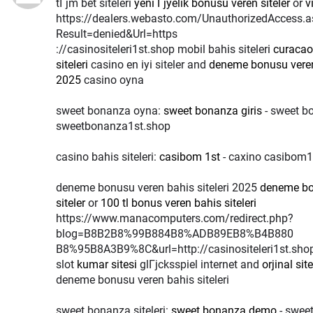
tГјm bet siteleri
yeni Гјyelik bonusu veren siteler
or
v
https://dealers.webasto.com/UnauthorizedAccess.
Result=denied&Url=https
://casinositeleri1st.shop mobil bahis siteleri
curacao
siteleri
casino en iyi siteler and
deneme bonusu veren 
2025
casino oyna
sweet bonanza oyna:
sweet bonanza giris
- sweet 
sweetbonanza1st.shop
casino bahis siteleri:
casibom 1st
- caxino casibom
deneme bonusu veren bahis siteleri 2025
deneme bo
siteler
or
100 tl bonus veren bahis siteleri
https://www.manacomputers.com/redirect.php?
blog=B8B2B8%99B884B8%ADB89EB8%B4B880
B8%95B8A3B9%8C&url=http://casinositeleri1st.sh
slot
kumar sitesi
glГјcksspiel internet and
orjinal site
deneme bonusu veren bahis siteleri
sweet bonanza siteleri:
sweet bonanza demo
- swee