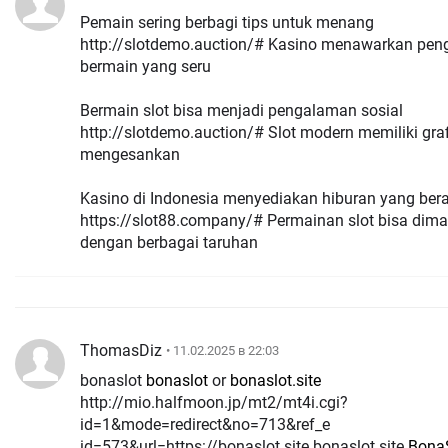
Pemain sering berbagi tips untuk menang
http://slotdemo.auction/# Kasino menawarkan pe
bermain yang seru
Bermain slot bisa menjadi pengalaman sosial
http://slotdemo.auction/# Slot modern memiliki gra
mengesankan
Kasino di Indonesia menyediakan hiburan yang be
https://slot88.company/# Permainan slot bisa dim
dengan berbagai taruhan
ThomasDiz
• 11.02.2025 в 22:03
bonaslot
bonaslot
or
bonaslot.site
http://mio.halfmoon.jp/mt2/mt4i.cgi?
id=1&mode=redirect&no=713&ref_e
id=573&url=https://bonaslot.site bonaslot.site
Bona