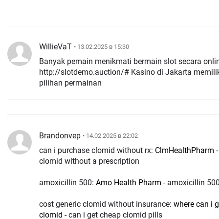
WillieVaT
• 13.02.2025 в 15:30
Banyak pemain menikmati bermain slot secara onli
http://slotdemo.auction/# Kasino di Jakarta memili
pilihan permainan
Brandonvep
• 14.02.2025 в 22:02
can i purchase clomid without rx:
ClmHealthPharm
-
clomid without a prescription
amoxicillin 500:
Amo Health Pharm
- amoxicillin 50
cost generic clomid without insurance:
where can i 
clomid
- can i get cheap clomid pills