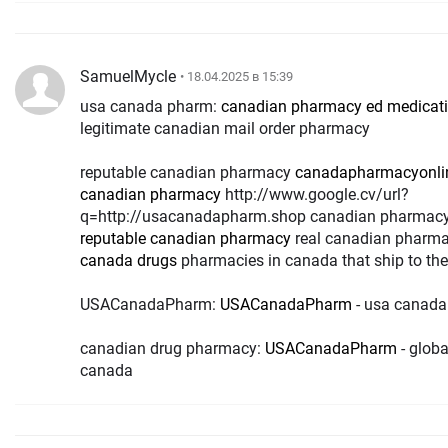
SamuelMycle
• 18.04.2025 в 15:39
usa canada pharm:
canadian pharmacy ed medicat
legitimate canadian mail order pharmacy
reputable canadian pharmacy
canadapharmacyonli
canadian pharmacy
http://www.google.cv/url?
q=http://usacanadapharm.shop canadian pharmac
reputable canadian pharmacy
real canadian pharm
canada drugs
pharmacies in canada that ship to the
USACanadaPharm:
USACanadaPharm
- usa canad
canadian drug pharmacy:
USACanadaPharm
- glob
canada