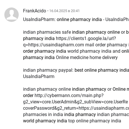
FrankAcido
• 16.04.2025 в 20:41
UsaIndiaPharm:
online pharmacy india
- UsaIndiaP
indian pharmacies safe
indian pharmacy online
or
b
pharmacy india
https://clients1.google.la/url?
q=https://usaindiapharm.com mail order pharmacy 
order pharmacy india
world pharmacy india and
onl
pharmacy india
Online medicine home delivery
indian pharmacy paypal:
best online pharmacy indi
UsaIndiaPharm
indian pharmacy online
indian pharmacy
or
Online 
order
http://cybermann.com/main.php?
g2_view=core.UserAdmin&g2_subView=core.UserRe
coverPassword&g2_return=https://usaindiapharm.c
pharmacies in india
india pharmacy
indian pharmac
world pharmacy india
top online pharmacy india