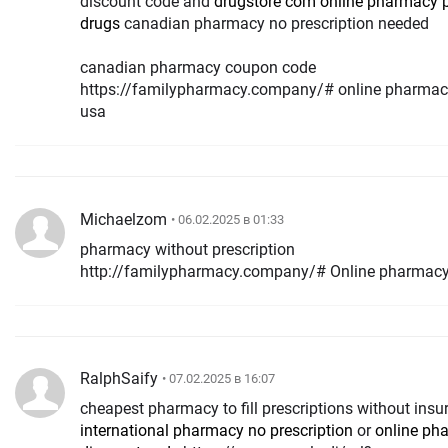
discount code and
drugstore com online pharmacy p
drugs
canadian pharmacy no prescription needed
canadian pharmacy coupon code
https://familypharmacy.company/# online pharmacy
usa
Michaelzom
• 06.02.2025 в 01:33
pharmacy without prescription
http://familypharmacy.company/# Online pharmac
RalphSaify
• 07.02.2025 в 16:07
cheapest pharmacy to fill prescriptions without insu
international pharmacy no prescription
or
online ph