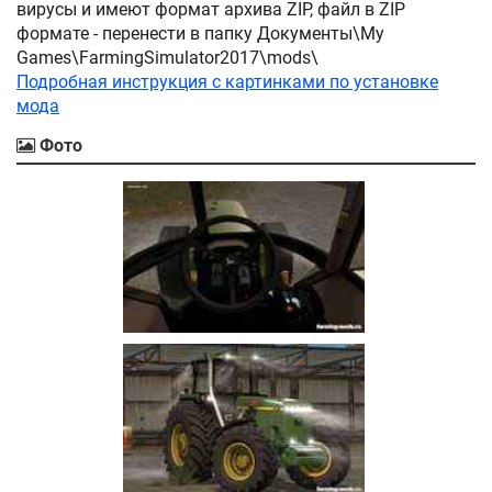
вирусы и имеют формат архива ZIP, файл в ZIP
формате - перенести в папку Документы\My
Games\FarmingSimulator2017\mods\
Подробная инструкция с картинками по установке
мода
Фото