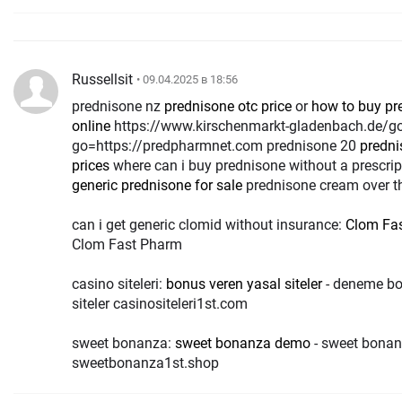
Russellsit
• 09.04.2025 в 18:56
prednisone nz
prednisone otc price
or
how to buy pr
online
https://www.kirschenmarkt-gladenbach.de/go.php?
go=https://predpharmnet.com prednisone 20
predn
prices
where can i buy prednisone without a prescri
generic prednisone for sale
prednisone cream over t
can i get generic clomid without insurance:
Clom Fa
Clom Fast Pharm
casino siteleri:
bonus veren yasal siteler
- deneme bo
siteler casinositeleri1st.com
sweet bonanza:
sweet bonanza demo
- sweet bonanz
sweetbonanza1st.shop