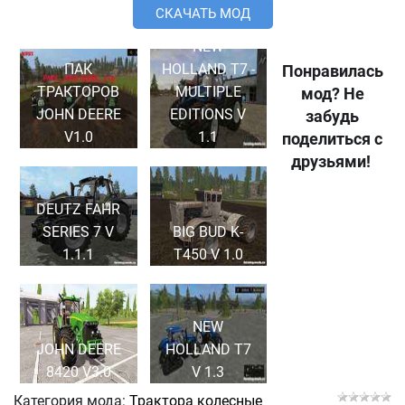
СКАЧАТЬ МОД
NEW
ПАК
HOLLAND T7 -
Понравилась
ТРАКТОРОВ
MULTIPLE
мод? Не
JOHN DEERE
EDITIONS V
забудь
V1.0
1.1
поделиться с
друзьями!
DEUTZ FAHR
SERIES 7 V
BIG BUD K-
1.1.1
T450 V 1.0
NEW
JOHN DEERE
HOLLAND T7
8420 V3.0
V 1.3
Категория мода:
Трактора колесные