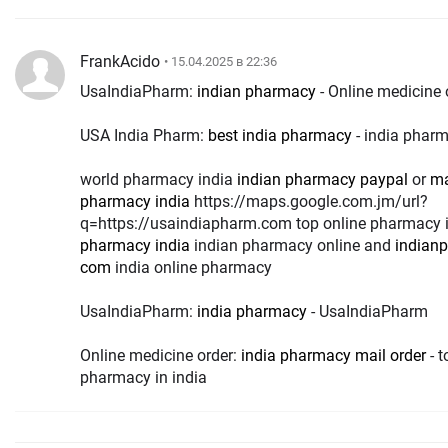
FrankAcido
• 15.04.2025 в 22:36
UsaIndiaPharm:
indian pharmacy
- Online medicine 
USA India Pharm:
best india pharmacy
- india phar
world pharmacy india
indian pharmacy paypal
or
ma
pharmacy india
https://maps.google.com.jm/url?
q=https://usaindiapharm.com top online pharmacy 
pharmacy india
indian pharmacy online and
indian
com
india online pharmacy
UsaIndiaPharm:
india pharmacy
- UsaIndiaPharm
Online medicine order:
india pharmacy mail order
- t
pharmacy in india