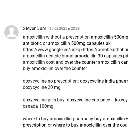
StevenDum
• 15.02.2025 в 20:33
amoxicillin without a prescription
amoxicillin 500mg
antibiotic
or
amoxicillin 500mg capsules uk
https://www.google.ee/url?q=https://amohealthph
amoxicillin generic brand
amoxicillin 30 capsules pr
amoxicillin cost and
over the counter amoxicillin c
buy amoxicillin over the counter
doxycycline no prescription:
doxycycline india phar
doxycycline 20 mg
doxycycline pills buy:
doxycycline cap price
- doxycy
canada 100mg
where to buy amoxicillin pharmacy
buy amoxicillin 
prescription
or
where to buy amoxicillin over the cou