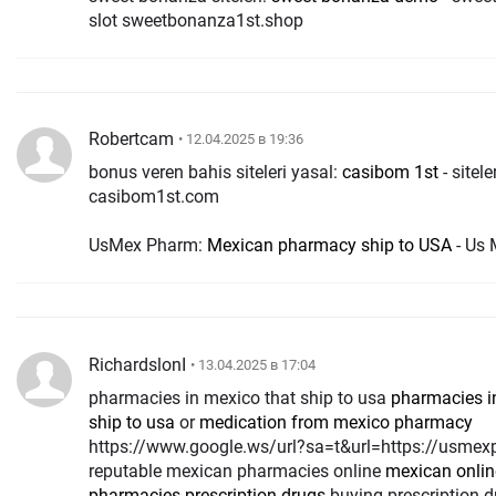
slot sweetbonanza1st.shop
Robertcam
• 12.04.2025 в 19:36
bonus veren bahis siteleri yasal:
casibom 1st
- sitele
casibom1st.com
UsMex Pharm:
Mexican pharmacy ship to USA
- Us
RichardslonI
• 13.04.2025 в 17:04
pharmacies in mexico that ship to usa
pharmacies i
ship to usa
or
medication from mexico pharmacy
https://www.google.ws/url?sa=t&url=https://usmex
reputable mexican pharmacies online
mexican onlin
pharmacies prescription drugs
buying prescription d