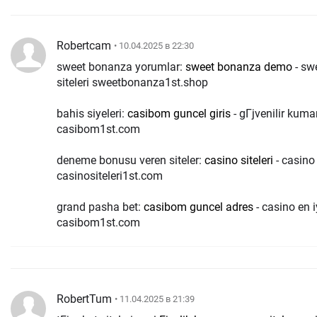
Robertcam
• 10.04.2025 в 22:30
sweet bonanza yorumlar:
sweet bonanza demo
- sw
siteleri sweetbonanza1st.shop
bahis siyeleri:
casibom guncel giris
- gГјvenilir kumar
casibom1st.com
deneme bonusu veren siteler:
casino siteleri
- casino 
casinositeleri1st.com
grand pasha bet:
casibom guncel adres
- casino en iy
casibom1st.com
RobertTum
• 11.04.2025 в 21:39