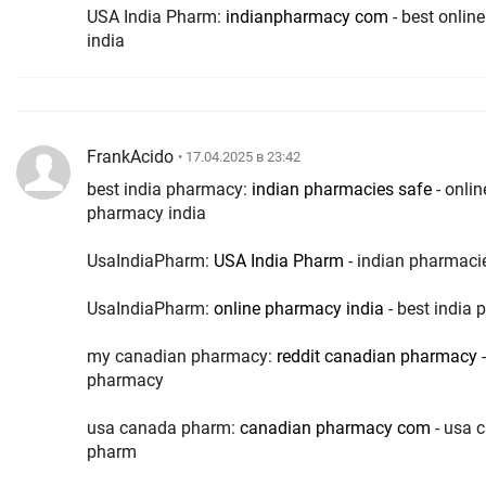
USA India Pharm:
indianpharmacy com
- best onlin
india
FrankAcido
• 17.04.2025 в 23:42
best india pharmacy:
indian pharmacies safe
- onli
pharmacy india
UsaIndiaPharm:
USA India Pharm
- indian pharmaci
UsaIndiaPharm:
online pharmacy india
- best india
my canadian pharmacy:
reddit canadian pharmacy
-
pharmacy
usa canada pharm:
canadian pharmacy com
- usa 
pharm