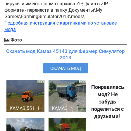
вирусы и имеют формат архива ZIP, файл в ZIP
формате - перенести в папку Документы\My
Games\FarmingSimulator2013\mods\
Подробная инструкция с картинками по установке
мода
Фото
Скачать мод Камаз 45143 для Фермер Симулятор
2013
СКАЧАТЬ МОД
Понравилась
мод? Не
забудь
КАМАЗ 55111
КАМАЗ
поделиться с
друзьями!