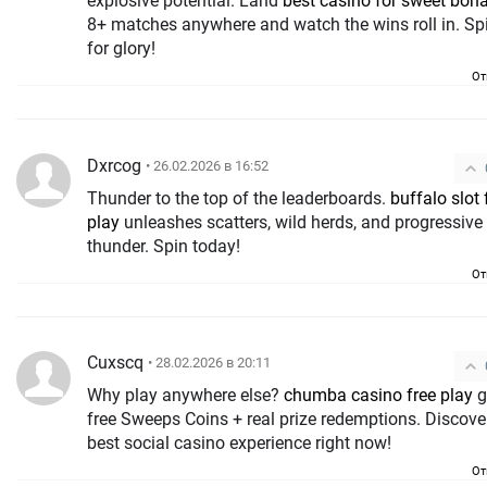
explosive potential. Land
best casino for sweet bon
8+ matches anywhere and watch the wins roll in. Sp
for glory!
От
Dxrcog
• 26.02.2026 в 16:52
Thunder to the top of the leaderboards.
buffalo slot 
play
unleashes scatters, wild herds, and progressive
thunder. Spin today!
От
Cuxscq
• 28.02.2026 в 20:11
Why play anywhere else?
chumba casino free play
g
free Sweeps Coins + real prize redemptions. Discove
best social casino experience right now!
От