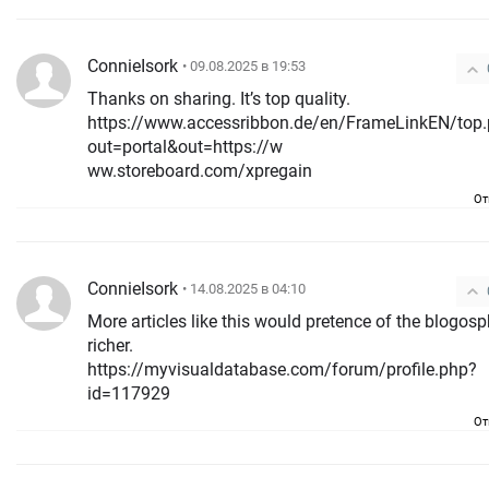
ConnieIsork
• 09.08.2025 в 19:53
Thanks on sharing. It’s top quality.
https://www.accessribbon.de/en/FrameLinkEN/top
out=portal&out=https://w
ww.storeboard.com/xpregain
От
ConnieIsork
• 14.08.2025 в 04:10
More articles like this would pretence of the blogos
richer.
https://myvisualdatabase.com/forum/profile.php?
id=117929
От