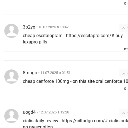
От
3p2yx
• 10.07.2025 в 18:42
cheap escitalopram - https://escitapro.com/# buy
lexapro pills
От
8mhgo
• 11.07.2025 в 01:51
cheap cenforce 100mg -
on this site
oral cenforce 
От
uogd4
• 12.07.2025 в 12:28
cialis daily review - https://ciltadgn.com/# cialis ontario
no prescription