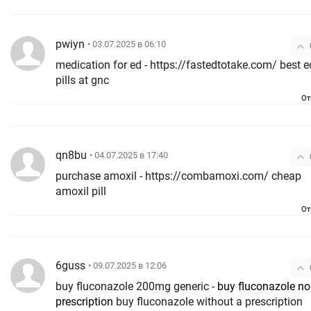
pwiyn
• 03.07.2025 в 06:10
medication for ed - https://fastedtotake.com/ best ed
pills at gnc
От
qn8bu
• 04.07.2025 в 17:40
purchase amoxil - https://combamoxi.com/ cheap
amoxil pill
От
6guss
• 09.07.2025 в 12:06
buy fluconazole 200mg generic -
buy fluconazole no
prescription
buy fluconazole without a prescription