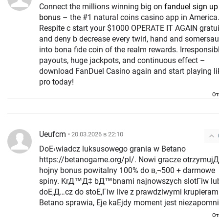
Connect the millions winning big on
fanduel sign up
bonus
– the #1 natural coins casino app in America.
Respite c start your $1000 OPERATE IT AGAIN gratui
and deny b decrease every twirl, hand and somersau
into bona fide coin of the realm rewards. Irresponsibly
payouts, huge jackpots, and continuous effect –
download FanDuel Casino again and start playing li
pro today!
От
Ueufcm
• 20.03.2026 в 22:10
DoЕ›wiadcz luksusowego grania w Betano
https://betanogame.org/pl/. Nowi gracze otrzymuj
hojny bonus powitalny 100% do в‚¬500 + darmowe
spiny. KrД™Д‡ bД™bnami najnowszych slotГіw lu
doЕ‚Д…cz do stoЕ‚Гіw live z prawdziwymi krupierami
Betano sprawia, Ејe kaЕјdy moment jest niezapomni
От