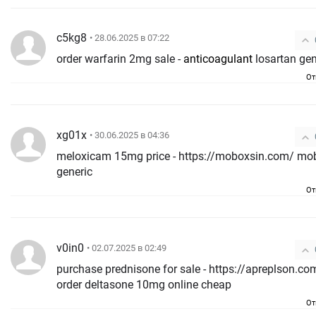
c5kg8
• 28.06.2025 в 07:22
order warfarin 2mg sale -
anticoagulant
losartan gen
От
xg01x
• 30.06.2025 в 04:36
meloxicam 15mg price - https://moboxsin.com/ mo
generic
От
v0in0
• 02.07.2025 в 02:49
purchase prednisone for sale - https://apreplson.co
order deltasone 10mg online cheap
От