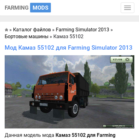
FARMING
MODS
Toggle
naviga
»
Каталог файлов
»
Farming Simulator 2013
»
Главная
Бортовые машины
» Камаз 55102
Мод Камаз 55102 для Farming Simulator 2013
Данная модель мода
Камаз 55102 для Farming