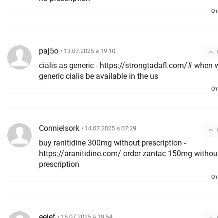
От
paj5o
• 13.07.2025 в 19:10
cialis as generic - https://strongtadafl.com/# when will
generic cialis be available in the us
От
ConnieIsork
• 14.07.2025 в 07:29
buy ranitidine 300mg without prescription -
https://aranitidine.com/ order zantac 150mg without
prescription
От
eejef
• 15.07.2025 в 19:54