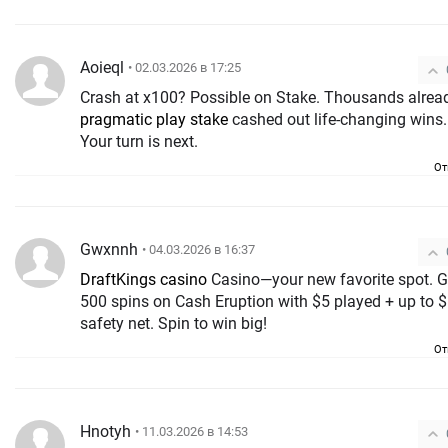
Aoieql
• 02.03.2026 в 17:25
Crash at x100? Possible on Stake. Thousands alrea
pragmatic play stake
cashed out life-changing wins.
Your turn is next.
От
Gwxnnh
• 04.03.2026 в 16:37
DraftKings casino
Casino—your new favorite spot. G
500 spins on Cash Eruption with $5 played + up to 
safety net. Spin to win big!
От
Hnotyh
• 11.03.2026 в 14:53