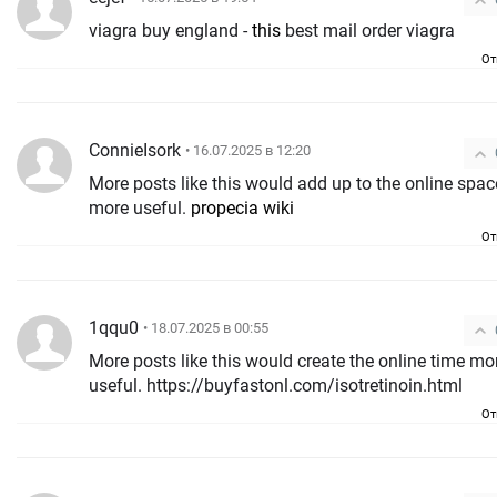
viagra buy england -
this
best mail order viagra
От
ConnieIsork
• 16.07.2025 в 12:20
More posts like this would add up to the online spac
more useful.
propecia wiki
От
1qqu0
• 18.07.2025 в 00:55
More posts like this would create the online time mo
useful. https://buyfastonl.com/isotretinoin.html
От