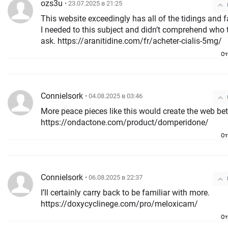
ozs3u
• 23.07.2025 в 21:25
This website exceedingly has all of the tidings and f
I needed to this subject and didn’t comprehend who 
ask. https://aranitidine.com/fr/acheter-cialis-5mg/
От
ConnieIsork
• 04.08.2025 в 03:46
More peace pieces like this would create the web bet
https://ondactone.com/product/domperidone/
От
ConnieIsork
• 06.08.2025 в 22:37
I’ll certainly carry back to be familiar with more.
https://doxycyclinege.com/pro/meloxicam/
От