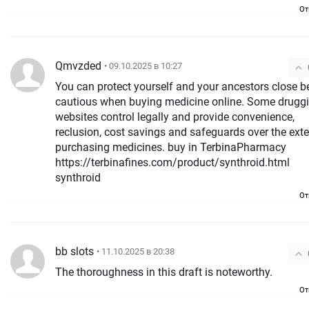
От
Qmvzded
• 09.10.2025 в 10:27
You can protect yourself and your ancestors close b
cautious when buying medicine online. Some druggi
websites control legally and provide convenience,
reclusion, cost savings and safeguards over the exte
purchasing medicines. buy in TerbinaPharmacy
https://terbinafines.com/product/synthroid.html
synthroid
От
bb slots
• 11.10.2025 в 20:38
The thoroughness in this draft is noteworthy.
От