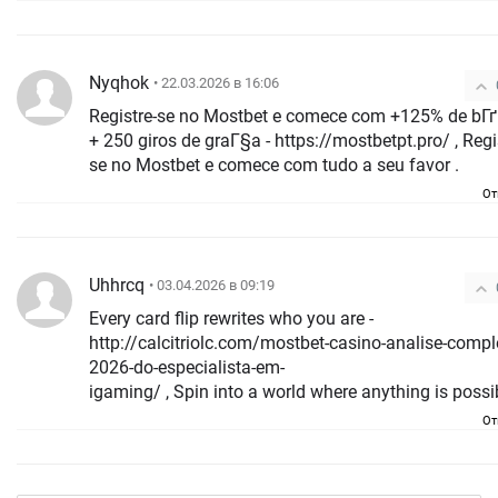
Nyqhok
• 22.03.2026 в 16:06
Registre-se no Mostbet e comece com +125% de bГ
+ 250 giros de graГ§a - https://mostbetpt.pro/ , Registre-
se no Mostbet e comece com tudo a seu favor .
От
Uhhrcq
• 03.04.2026 в 09:19
Every card flip rewrites who you are -
http://calcitriolc.com/mostbet-casino-analise-compl
2026-do-especialista-em-
igaming/ , Spin into a world where anything is possib
От