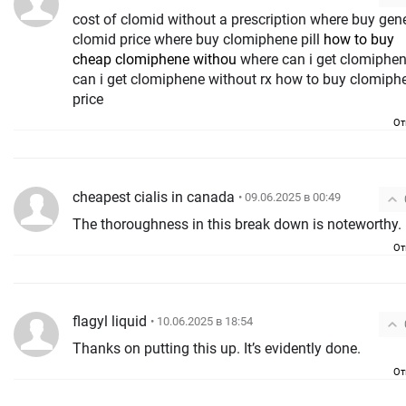
cost of clomid without a prescription where buy gene
clomid price where buy clomiphene pill
how to buy
cheap clomiphene withou
where can i get clomiphe
can i get clomiphene without rx how to buy clomiph
price
От
cheapest cialis in canada
• 09.06.2025 в 00:49
The thoroughness in this break down is noteworthy.
От
flagyl liquid
• 10.06.2025 в 18:54
Thanks on putting this up. It’s evidently done.
От