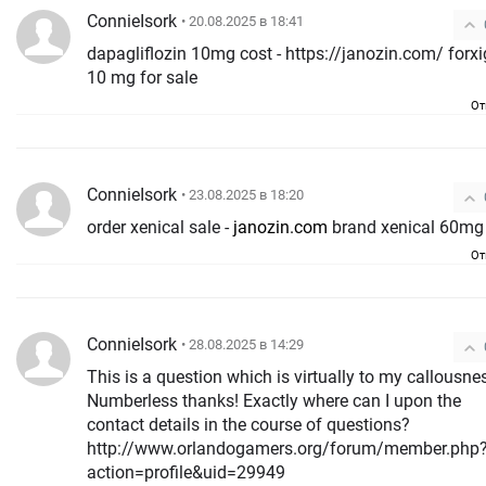
ConnieIsork
• 20.08.2025 в 18:41
dapagliflozin 10mg cost - https://janozin.com/ forxiga
10 mg for sale
От
ConnieIsork
• 23.08.2025 в 18:20
order xenical sale -
janozin.com
brand xenical 60mg
От
ConnieIsork
• 28.08.2025 в 14:29
This is a question which is virtually to my callousn
Numberless thanks! Exactly where can I upon the
contact details in the course of questions?
http://www.orlandogamers.org/forum/member.php
action=profile&uid=29949