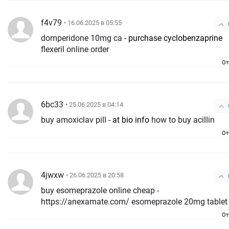
f4v79
• 16.06.2025 в 05:55
domperidone 10mg ca -
purchase cyclobenzaprine
flexeril online order
От
6bc33
• 25.06.2025 в 04:14
buy amoxiclav pill -
at bio info
how to buy acillin
От
4jwxw
• 26.06.2025 в 20:58
buy esomeprazole online cheap -
https://anexamate.com/ esomeprazole 20mg tablet
От