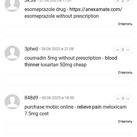
3k5lx
• 27.06.2025 в 11:37
0
esomeprazole drug -
https://anexamate.com/
esomeprazole without prescription
Ответить
3ptwd
• 28.06.2025 в 21:08
0
coumadin 5mg without prescription -
blood
thinner
losartan 50mg cheap
Ответить
848d9
• 30.06.2025 в 18:50
0
purchase mobic online -
relieve pain
meloxicam
7.5mg cost
Ответить