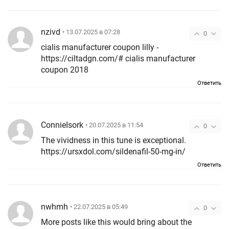
nzivd
• 13.07.2025 в 07:28
0
cialis manufacturer coupon lilly -
https://ciltadgn.com/# cialis manufacturer
coupon 2018
Ответить
ConnieIsork
• 20.07.2025 в 11:54
0
The vividness in this tune is exceptional.
https://ursxdol.com/sildenafil-50-mg-in/
Ответить
nwhmh
• 22.07.2025 в 05:49
0
More posts like this would bring about the