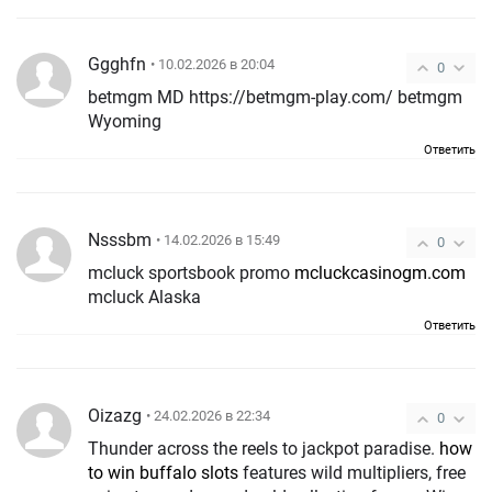
Ggghfn
• 10.02.2026 в 20:04
0
betmgm MD https://betmgm-play.com/ betmgm
Wyoming
Ответить
Nsssbm
• 14.02.2026 в 15:49
0
mcluck sportsbook promo
mcluckcasinogm.com
mcluck Alaska
Ответить
Oizazg
• 24.02.2026 в 22:34
0
Thunder across the reels to jackpot paradise.
how
to win buffalo slots
features wild multipliers, free