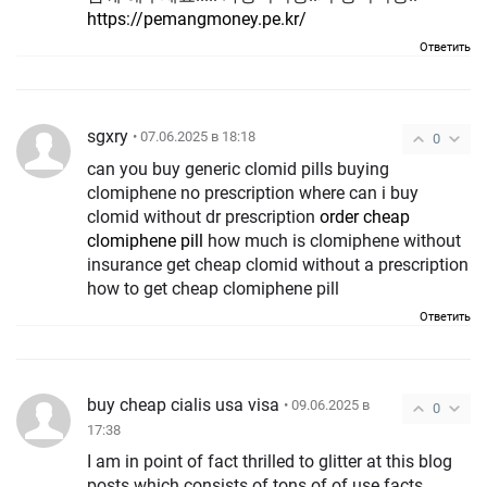
https://pemangmoney.pe.kr/
Ответить
sgxry
• 07.06.2025 в 18:18
0
can you buy generic clomid pills buying
clomiphene no prescription where can i buy
clomid without dr prescription
order cheap
clomiphene pill
how much is clomiphene without
insurance get cheap clomid without a prescription
how to get cheap clomiphene pill
Ответить
buy cheap cialis usa visa
• 09.06.2025 в
0
17:38
I am in point of fact thrilled to glitter at this blog
posts which consists of tons of of use facts,