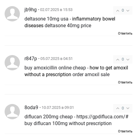
jb9hg
• 02.07.2025 в 15:53
0
deltasone 10mg usa -
inflammatory bowel
diseases
deltasone 40mg price
Ответить
r847p
• 05.07.2025 в 04:51
0
buy amoxicillin online cheap -
how to get amoxil
without a prescription
order amoxil sale
Ответить
8oda9
• 10.07.2025 в 09:01
0
diflucan 200mg cheap - https://gpdifluca.com/#
buy diflucan 100mg without prescription
Ответить