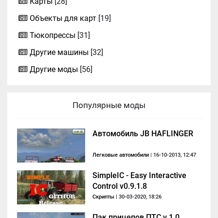
Карты
[28]
Объекты для карт
[19]
Тюкопрессы
[31]
Другие машины
[32]
Другие моды
[56]
Популярные моды
Автомобиль JB HAFLINGER
Легковые автомобили
| 16-10-2013, 12:47
SimpleIC - Easy Interactive
Control v0.9.1.8
Скрипты
| 30-03-2020, 18:26
Пак прицепов ПТС v 1.0