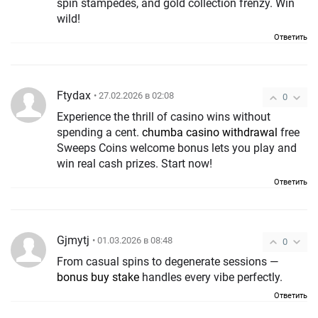
spin stampedes, and gold collection frenzy. Win
wild!
Ответить
Ftydax
• 27.02.2026 в 02:08
0
Experience the thrill of casino wins without
spending a cent.
chumba casino withdrawal
free
Sweeps Coins welcome bonus lets you play and
win real cash prizes. Start now!
Ответить
Gjmytj
• 01.03.2026 в 08:48
0
From casual spins to degenerate sessions —
bonus buy stake
handles every vibe perfectly.
Ответить