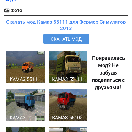
Фото
Скачать мод Камаз 55111 для Фермер Симулятор
2013
СКАЧАТЬ МОД
Понравилась
мод? Не
забудь
КАМАЗ 55111
КАМАЗ 55111
поделиться с
друзьями!
КАМАЗ
КАМАЗ 55102