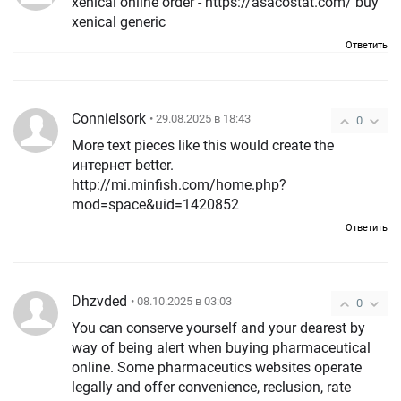
xenical online order - https://asacostat.com/ buy
xenical generic
Ответить
ConnieIsork
• 29.08.2025 в 18:43
0
More text pieces like this would create the
интернет better.
http://mi.minfish.com/home.php?
mod=space&uid=1420852
Ответить
Dhzvded
• 08.10.2025 в 03:03
0
You can conserve yourself and your dearest by
way of being alert when buying pharmaceutical
online. Some pharmaceutics websites operate
legally and offer convenience, reclusion, rate