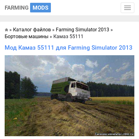
FARMING
MODS
Toggle
naviga
»
Каталог файлов
»
Farming Simulator 2013
»
Главная
Бортовые машины
» Камаз 55111
Мод Камаз 55111 для Farming Simulator 2013