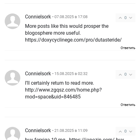
ConnieIsork
• 07.08.2025 в 17:08
0
More posts like this would prosper the
blogosphere more useful.
https://doxycyclinege.com/pro/dutasteride/
Ответить
ConnieIsork
• 15.08.2025 в 02:32
0
I’ll certainly return to read more.
http://www.zgqsz.com/home.php?
mod=space&uid=846485
Ответить
ConnieIsork
• 21.08.2025 в 11:09
0
buy forxiga 10 mg - https://janozin.com/ buy