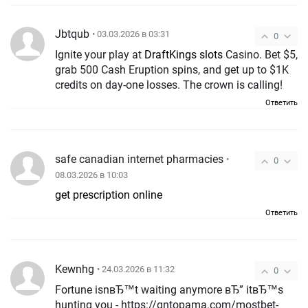
Jbtqub
• 03.03.2026 в 03:31
0
Ignite your play at
DraftKings slots
Casino. Bet $5,
grab 500 Cash Eruption spins, and get up to $1K
credits on day-one losses. The crown is calling!
Ответить
safe canadian internet pharmacies
•
0
08.03.2026 в 10:03
get prescription online
Ответить
Kewnhg
• 24.03.2026 в 11:32
0
Fortune isnвЂ™t waiting anymore вЂ” itвЂ™s
hunting you - https://gntopama.com/mostbet-