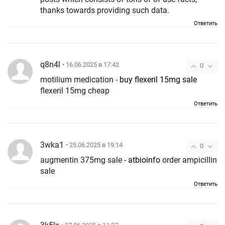
thanks towards providing such data.
Ответить
q8n4l
• 16.06.2025 в 17:42
0
motilium medication -
buy flexeril 15mg sale
flexeril 15mg cheap
Ответить
3wka1
• 25.06.2025 в 19:14
0
augmentin 375mg sale -
atbioinfo
order ampicillin
sale
Ответить