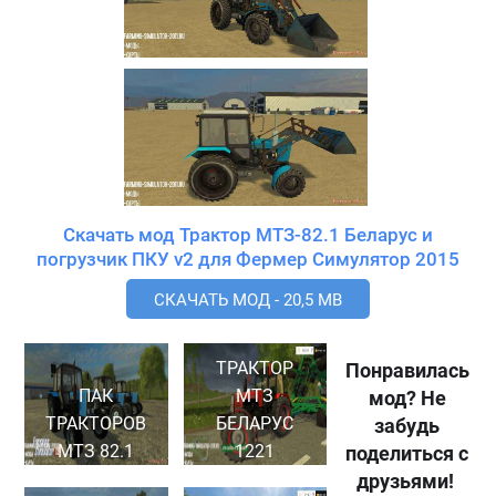
Скачать мод Трактор МТЗ-82.1 Беларус и
погрузчик ПКУ v2 для Фермер Симулятор 2015
СКАЧАТЬ МОД - 20,5 MB
ТРАКТОР
Понравилась
ПАК
МТЗ
мод? Не
ТРАКТОРОВ
БЕЛАРУС
забудь
МТЗ 82.1
1221
поделиться с
друзьями!