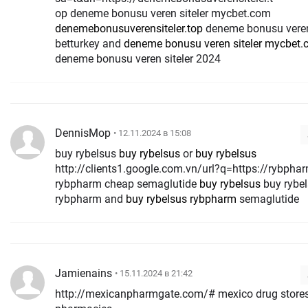
op deneme bonusu veren siteler mycbet.com
denemebonusuverensiteler.top
deneme bonusu veren 
betturkey and
deneme bonusu veren siteler mycbet
deneme bonusu veren siteler 2024
DennisMop
• 12.11.2024 в 15:08
buy rybelsus
buy rybelsus
or
buy rybelsus
http://clients1.google.com.vn/url?q=https://rybph
rybpharm cheap semaglutide
buy rybelsus
buy rybe
rybpharm and
buy rybelsus rybpharm
semaglutide
Jamienains
• 15.11.2024 в 21:42
http://mexicanpharmgate.com/# mexico drug store