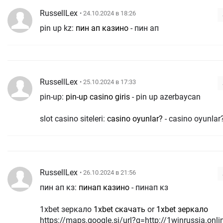
RussellLex
• 24.10.2024 в 18:26
pin up kz:
пин ап казино
- пин ап
RussellLex
• 25.10.2024 в 17:33
pin-up:
pin-up casino giris
- pin up azerbaycan
slot casino siteleri:
casino oyunlar?
- casino oyunlar
RussellLex
• 26.10.2024 в 21:56
пин ап кз:
пинап казино
- пинап кз
1xbet зеркало
1xbet скачать
or
1xbet зеркало
https://maps.google.si/url?q=http://1winrussia.onli