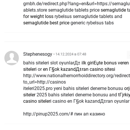
gmbh.de/redirect.php?lang=en&url=https://semaglut
ablets.store semaglutide tablets price
semaglutide t
for weight loss
rybelsus semaglutide tablets and
semaglutide best price
generic rybelsus tabs
Stephenesogy
• 14.12.2024 в 07:48
bahis siteleri slot oyunlarД±
ilk giriЕџte bonus veren
siteleri
or
en Г§ok kazandД±ran casino sitesi
http://www.nationalhemorrhoiddirectory.org/redirec
to_url=http://casinos
iteleri2025.pro yeni bahis siteleri deneme bonusu
orj
siteler
2025 bahis siteleri deneme bonusu and
tГјrki
casino siteleri
casino en Г§ok kazandД±ran oyunlar
http://pinup2025.com/# пин ап казино