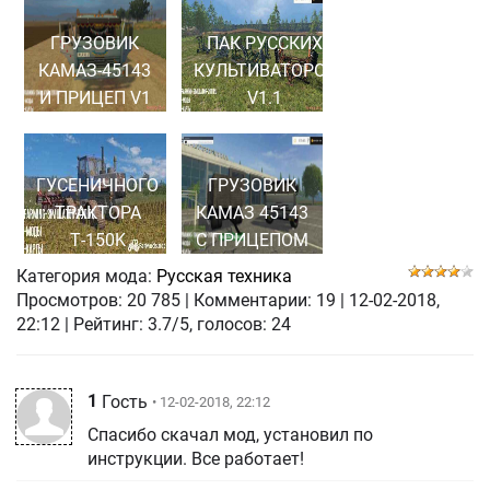
ГРУЗОВИК
ПАК РУССКИХ
КАМАЗ-45143
КУЛЬТИВАТОРОВ
И ПРИЦЕП V1
V1.1
ГУСЕНИЧНОГО
ГРУЗОВИК
ТРАКТОРА
КАМАЗ 45143
Т-150K
С ПРИЦЕПОМ
Категория мода:
Русская техника
Просмотров:
20 785
|
Комментарии:
19
|
12-02-2018,
22:12
| Рейтинг: 3.7/5, голосов:
24
1
Гость
• 12-02-2018, 22:12
Спасибо скачал мод, установил по
инструкции. Все работает!