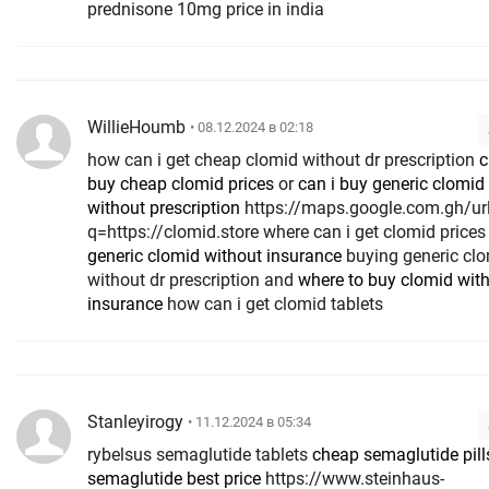
prednisone 10mg price in india
WillieHoumb
• 08.12.2024 в 02:18
how can i get cheap clomid without dr prescription
c
buy cheap clomid prices
or
can i buy generic clomid
without prescription
https://maps.google.com.gh/url?
q=https://clomid.store where can i get clomid price
generic clomid without insurance
buying generic cl
without dr prescription and
where to buy clomid wit
insurance
how can i get clomid tablets
Stanleyirogy
• 11.12.2024 в 05:34
rybelsus semaglutide tablets
cheap semaglutide pill
semaglutide best price
https://www.steinhaus-