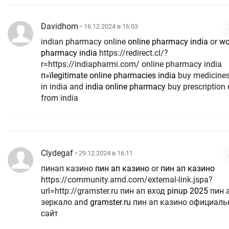
Davidhom
• 16.12.2024 в 16:03
indian pharmacy online
online pharmacy india
or
wo
pharmacy india
https://redirect.cl/?
r=https://indiapharmi.com/ online pharmacy india
п»їlegitimate online pharmacies india
buy medicines
in india and
india online pharmacy
buy prescription
from india
Clydegaf
• 29.12.2024 в 16:11
пинап казино
пин ап казино
or
пин ап казино
https://community.amd.com/external-link.jspa?
url=http://gramster.ru пин ап вход
pinup 2025
пин 
зеркало and
gramster.ru
пин ап казино официал
сайт