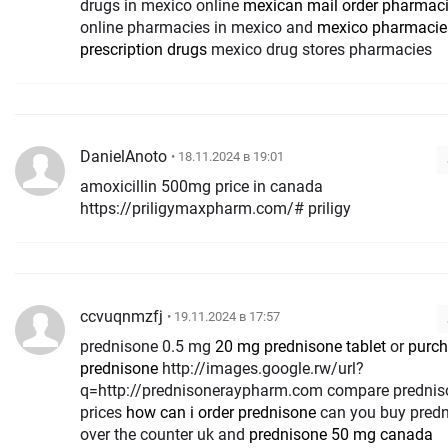
drugs in mexico online
mexican mail order pharmac
online pharmacies in mexico and
mexico pharmacie
prescription drugs
mexico drug stores pharmacies
DanielAnoto
• 18.11.2024 в 19:01
amoxicillin 500mg price in canada
https://priligymaxpharm.com/# priligy
ccvuqnmzfj
• 19.11.2024 в 17:57
prednisone 0.5 mg
20 mg prednisone tablet
or
purc
prednisone
http://images.google.rw/url?
q=http://prednisoneraypharm.com compare prednis
prices
how can i order prednisone
can you buy pred
over the counter uk and
prednisone 50 mg canada