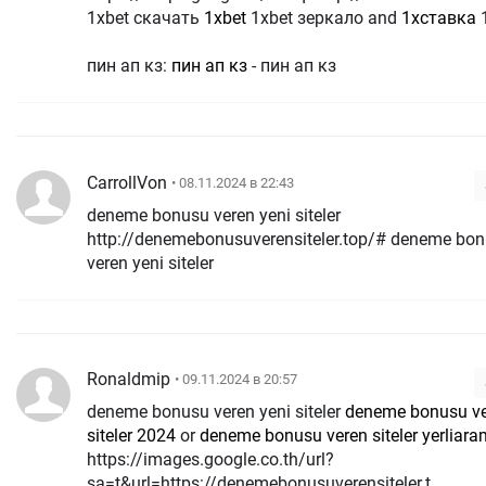
1xbet скачать
1xbet
1xbet зеркало and
1хставка
1
пин ап кз:
пин ап кз
- пин ап кз
CarrollVon
• 08.11.2024 в 22:43
deneme bonusu veren yeni siteler
http://denemebonusuverensiteler.top/# deneme bo
veren yeni siteler
Ronaldmip
• 09.11.2024 в 20:57
deneme bonusu veren yeni siteler
deneme bonusu v
siteler 2024
or
deneme bonusu veren siteler yerliara
https://images.google.co.th/url?
sa=t&url=https://denemebonusuverensiteler.t