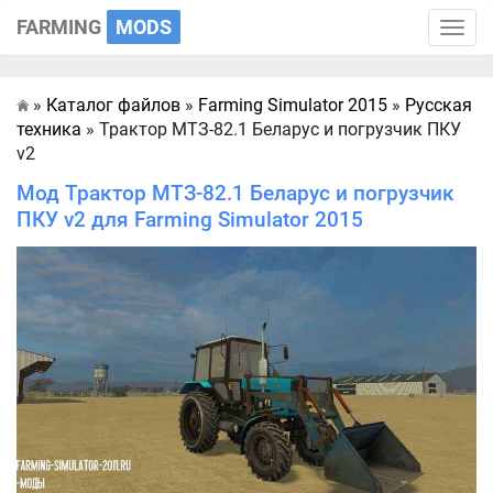
FARMING
MODS
Toggle
naviga
»
Каталог файлов
»
Farming Simulator 2015
»
Русская
Главная
техника
» Трактор МТЗ-82.1 Беларус и погрузчик ПКУ
v2
Мод Трактор МТЗ-82.1 Беларус и погрузчик
ПКУ v2 для Farming Simulator 2015