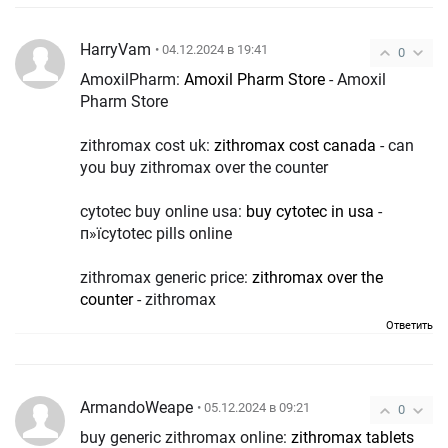
HarryVam
• 04.12.2024 в 19:41
0
AmoxilPharm:
Amoxil Pharm Store
- Amoxil
Pharm Store
zithromax cost uk:
zithromax cost canada
- can
you buy zithromax over the counter
cytotec buy online usa:
buy cytotec in usa
-
п»їcytotec pills online
zithromax generic price:
zithromax over the
counter
- zithromax
Ответить
ArmandoWeape
• 05.12.2024 в 09:21
0
buy generic zithromax online:
zithromax tablets