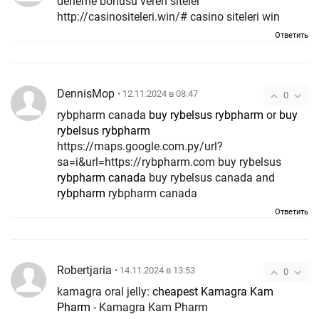
deneme bonusu veren siteler
http://casinositeleri.win/# casino siteleri win
Ответить
DennisMop
• 12.11.2024 в 08:47
0
rybpharm canada
buy rybelsus rybpharm
or
buy
rybelsus rybpharm
https://maps.google.com.py/url?
sa=i&url=https://rybpharm.com buy rybelsus
rybpharm canada
buy rybelsus canada and
rybpharm
rybpharm canada
Ответить
Robertjaria
• 14.11.2024 в 13:53
0
kamagra oral jelly:
cheapest Kamagra Kam
Pharm
- Kamagra Kam Pharm