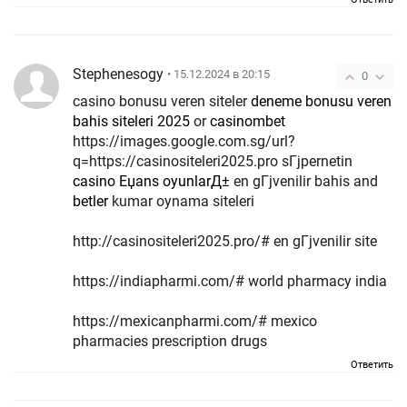
Stephenesogy
• 15.12.2024 в 20:15
0
casino bonusu veren siteler
deneme bonusu veren
bahis siteleri 2025
or
casinombet
https://images.google.com.sg/url?
q=https://casinositeleri2025.pro sГјpernetin
casino Еџans oyunlarД±
en gГјvenilir bahis and
betler
kumar oynama siteleri
http://casinositeleri2025.pro/# en gГјvenilir site
https://indiapharmi.com/# world pharmacy india
https://mexicanpharmi.com/# mexico
pharmacies prescription drugs
Ответить