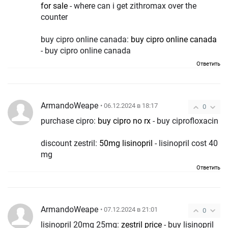
for sale
- where can i get zithromax over the
counter
buy cipro online canada:
buy cipro online canada
- buy cipro online canada
Ответить
ArmandoWeape
• 06.12.2024 в 18:17
0
purchase cipro:
buy cipro no rx
- buy ciprofloxacin
discount zestril:
50mg lisinopril
- lisinopril cost 40
mg
Ответить
ArmandoWeape
• 07.12.2024 в 21:01
0
lisinopril 20mg 25mg:
zestril price
- buy lisinopril