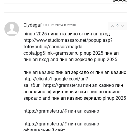
Ответить
Clydegaf
• 31.12.2024 в 22:30
0
pinup 2025
пинап казино
or
пин ап вход
http://www.studiomassaro.net/popup.asp?
foto=public/sponsor/magda
copia.jpg&link=gramster.ru pinup 2025
пин ап
пин ап вход and
пин ап зеркало
pinup 2025
пин ап казино
пин ап зеркало
or
пин ап казино
http://clients1.google.co.vi/url?
sa=t&url=https://gramster.ru пин ап казино
пин
ап казино официальный сайт
пин ап казино
зеркало and
пин ап казино зеркало
pinup 2025
https://gramster.ru/# пин ап казино
https://gramster.ru/# пин ап казино
официальный сайт