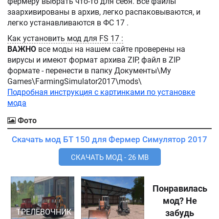
фермеру выбрать что-то для себя. Все файлы
заархивированы в архив, легко распаковываются, и
легко устанавливаются в ФС 17 .
Как установить мод для FS 17 :
ВАЖНО
все моды на нашем сайте проверены на
вирусы и имеют формат архива ZIP, файл в ZIP
формате - перенести в папку Документы\My
Games\FarmingSimulator2017\mods\
Подробная инструкция с картинками по установке
мода
Фото
Скачать мод БТ 150 для Фермер Симулятор 2017
СКАЧАТЬ МОД - 26 MB
Понравилась
мод? Не
ТРЕЛЁВОЧНИК
забудь