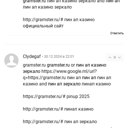
gramster.ru
пин ап казино зеркало and
пин ап
пин ап казино зеркало
http://gramster.ru/# пин ап казино
официальный сайт
Ответить
Clydegaf
• 30.12.2024 в 22:01
0
gramster.ru
gramster.ru
or
пин ап казино
зеркало
https://www.google.ml/url?
q=https://gramster.ru пин ап
пин ап
пин ап
казино and
пин ап зеркало
пинап казино
https://gramster.ru/# pinup 2025
http://gramster.ru/# пинап казино
http://gramster.ru/# пин ап зеркало