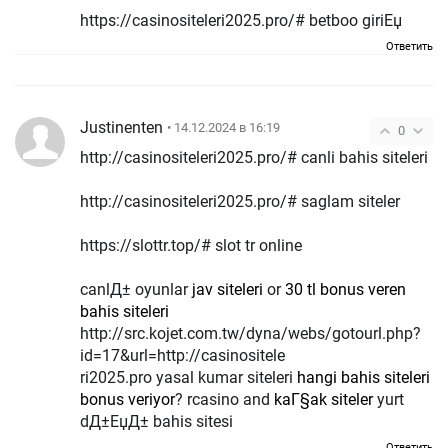
https://casinositeleri2025.pro/# betboo giriЕџ
Ответить
Justinenten
• 14.12.2024 в 16:19
0
http://casinositeleri2025.pro/# canli bahis siteleri
http://casinositeleri2025.pro/# saglam siteler
https://slottr.top/# slot tr online
canlД± oyunlar
jav siteleri
or
30 tl bonus veren
bahis siteleri
http://src.kojet.com.tw/dyna/webs/gotourl.php?
id=17&url=http://casinositele
ri2025.pro yasal kumar siteleri
hangi bahis siteleri
bonus veriyor
? rcasino and
kaГ§ak siteler
yurt
dД±ЕџД± bahis sitesi
Ответить