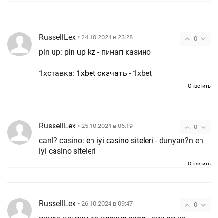
RussellLex
• 24.10.2024 в 23:28
0
pin up:
pin up kz
- пинап казино
1хставка:
1xbet скачать
- 1xbet
Ответить
RussellLex
• 25.10.2024 в 06:19
0
canl? casino:
en iyi casino siteleri
- dunyan?n en
iyi casino siteleri
Ответить
RussellLex
• 26.10.2024 в 09:47
0