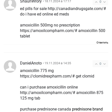
ShaunWrory
• 18.11.2024 в 17:17
0
ed pills for sale http://canadiandrugsgate.com/#
do i have ed online ed meds
amoxicillin 500mg no prescription
https://amoxilcompharm.com/# amoxicillin 500
tablet
Ответить
DanielAnoto
• 19.11.2024 в 14:35
0
amoxicillin 775 mg
https://clomidrexpharm.com/# get clomid
can i purchase amoxicillin online
http://amoxilcompharm.com/# amoxicillin 875
125 mg tab
purchase prednisone canada
prednisone brand