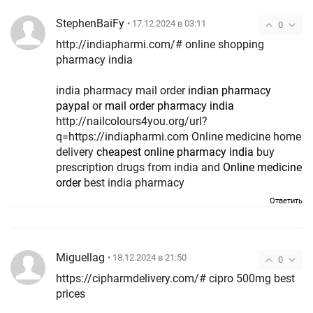
StephenBaiFy
• 17.12.2024 в 03:11
0
http://indiapharmi.com/# online shopping
pharmacy india
india pharmacy mail order
indian pharmacy
paypal
or
mail order pharmacy india
http://nailcolours4you.org/url?
q=https://indiapharmi.com Online medicine home
delivery
cheapest online pharmacy india
buy
prescription drugs from india and
Online medicine
order
best india pharmacy
Ответить
Miguellag
• 18.12.2024 в 21:50
0
https://cipharmdelivery.com/# cipro 500mg best
prices