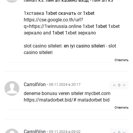
пинап кз:
пин ап казино вход
- пин ап кз
1хставка
1xbet скачать
or
1xbet
https://cse.google.co.th/url?
q=https://1winrussia.online 1xbet
1xbet
1xbet
зеркало and
1xbet
1xbet зеркало
slot casino siteleri:
en iyi casino siteleri
- slot
casino siteleri
Ответить
CarrollVon
• 08.11.2024 в 20:17
0
deneme bonusu veren siteler mycbet.com
https://matadorbet.bid/# matadorbet bid
Ответить
CarrollVon
• 09.11.2024 в 09:02
0