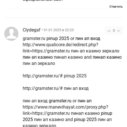
Ответить
Clydegaf
• 01.01.2025 в 22:23
0
gramster.ru
pinup 2025
or
пин ап вход
http://www.qualicore.de/redirect.php?
link=https://gramster.ru пин ап казино зеркало
пин ап казино
пинап казино and
пинап казино
пин ап зеркало
http://gramster.ru/# pinup 2025
http://gramster.ru/# пин ап вход
пин ап вход
gramster.ru
or
пин ап
https://www.manevihayat.com/proxy.php?
link=https://gramster.ru пинап казино
pinup
2025
пин ап казино and
pinup 2025
пин ап
казино зеркало