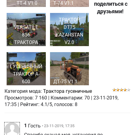
ТТ-4 V1.0
Т-74 V1.1
поделиться с
друзьями!
ТРАКТОР
VERSATILE
DT75
856
KAZAHSTAN
ТРАКТОРА
V2.0
ГУСЕНИЧНЫЙ
ТРАКТОР A-
600
ДТ-75 V1.1
Категория мода:
Трактора гусеничные
Просмотров:
7 160
|
Комментарии:
70
|
23-11-2019,
17:35
| Рейтинг: 4.1/5, голосов:
8
1
Гость
• 23-11-2019, 17:35
Спасибо скачал мод, установил по