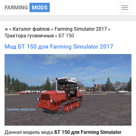
FARMING
MODS
Toggle
naviga
»
Каталог файлов
»
Farming Simulator 2017
»
Главная
Трактора гусеничные
» БТ 150
Мод БТ 150 для Farming Simulator 2017
Данная модель мода
БТ 150 для Farming Simulator