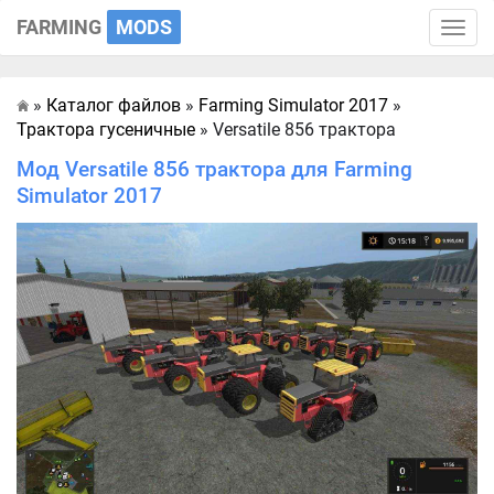
FARMING
MODS
Toggle
naviga
»
Каталог файлов
»
Farming Simulator 2017
»
Главная
Трактора гусеничные
» Versatile 856 трактора
Мод Versatile 856 трактора для Farming
Simulator 2017