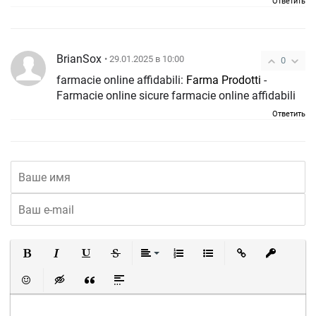
Ответить
BrianSox
• 29.01.2025 в 10:00
0
farmacie online affidabili:
Farma Prodotti
-
Farmacie online sicure farmacie online affidabili
Ответить
Полужирный
Курсив
Подчеркнутый
Зачеркнутый
Выравнивание
Нумерованный список
Маркированный список
Вставить ссылку
Вставить 
Вставить смайлик
Вставка скрытого текста
Вставка цитаты
Вставка спойлера