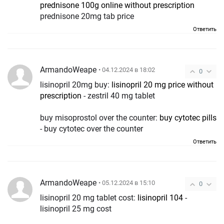
prednisone 100g online without prescription
prednisone 20mg tab price
Ответить
ArmandoWeape
• 04.12.2024 в 18:02
0
lisinopril 20mg buy:
lisinopril 20 mg price without
prescription
- zestril 40 mg tablet
buy misoprostol over the counter:
buy cytotec pills
- buy cytotec over the counter
Ответить
ArmandoWeape
• 05.12.2024 в 15:10
0
lisinopril 20 mg tablet cost:
lisinopril 104
-
lisinopril 25 mg cost