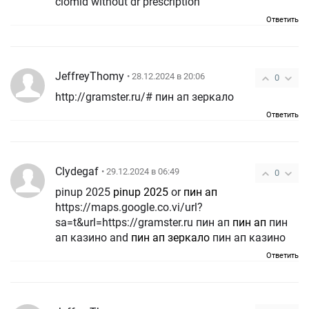
clomid without dr prescription
Ответить
JeffreyThomy
• 28.12.2024 в 20:06
0
http://gramster.ru/# пин ап зеркало
Ответить
Clydegaf
• 29.12.2024 в 06:49
0
pinup 2025
pinup 2025
or
пин ап
https://maps.google.co.vi/url?
sa=t&url=https://gramster.ru пин ап
пин ап
пин
ап казино and
пин ап зеркало
пин ап казино
Ответить