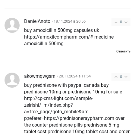
DanielAnoto
• 18.11.2024 в 20:56
0
buy amoxicillin 500mg capsules uk
https://amoxilcompharm.com/# medicine
amoxicillin 500mg
Ответить
akowmqwgsm
• 20.11.2024 в 11:54
0
buy prednisone with paypal canada
buy
prednisone 10mg
or
prednisone 10mg for sale
http://cp-cms-light.com/sample-
zeirishi/_m/index.php?
a=free_page/goto_mobile&am
p;referer=https://prednisoneraypharm.com over
the counter prednisone pills
prednisone 5 mg
tablet cost
prednisone 10mg tablet cost and
order