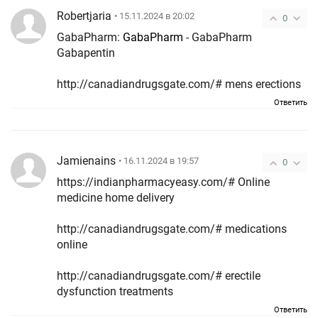
Robertjaria
• 15.11.2024 в 20:02
0
GabaPharm:
GabaPharm
- GabaPharm
Gabapentin
http://canadiandrugsgate.com/# mens erections
Ответить
Jamienains
• 16.11.2024 в 19:57
0
https://indianpharmacyeasy.com/# Online
medicine home delivery
http://canadiandrugsgate.com/# medications
online
http://canadiandrugsgate.com/# erectile
dysfunction treatments
Ответить