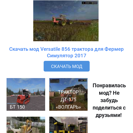
Скачать мод Versatile 856 трактора для Фермер
Симулятор 2017
СКАЧАТЬ МОД
Понравилась
ТРАКТОР
мод? Не
ДТ-175
забудь
БТ 150
«ВОЛГАРЬ»
поделиться с
друзьями!