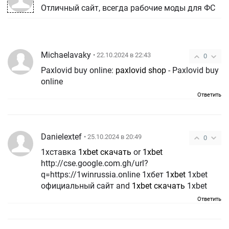
Отличный сайт, всегда рабочие моды для ФС
Michaelavaky
• 22.10.2024 в 22:43
0
Paxlovid buy online:
paxlovid shop
- Paxlovid buy
online
Ответить
Danielextef
• 25.10.2024 в 20:49
0
1хставка
1xbet скачать
or
1xbet
http://cse.google.com.gh/url?
q=https://1winrussia.online 1хбет
1xbet
1xbet
официальный сайт and
1xbet скачать
1xbet
Ответить