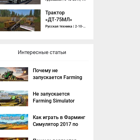
Трактор
«ДТ-75МЛ»
Русская техника
| 2-10-2017, 22:13
Интересные статьи
Почему не
запускается Farming
Simulator 2019 -
решение
Не запускается
Farming Simulator
2017 - решение
Как играть в Фарминг
Симулятор 2017 по
сети на пиратке?