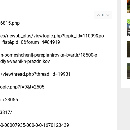
0
76815.php
les/newbb_plus/viewtopic.php?topic_id=11099&po
=flat&pid=0&forum=4#84919
ajn-pomeshchenij-pereplanirovka-kvartir/18500-p
j-dlya-vashikh-prazdnikov
um/viewthread.php?thread_id=19931
wtopic.php?f=9&t=2505
pic-23055
-3817/
-7-0-00007935-000-0-0-1670123439