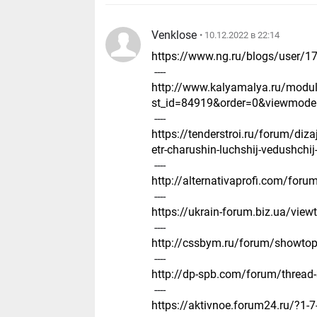
Venklose
• 10.12.2022 в 22:14
https://www.ng.ru/blogs/user/1
----
http://www.kalyamalya.ru/modu
st_id=84919&order=0&viewmode
----
https://tenderstroi.ru/forum/diz
etr-charushin-luchshij-vedushchi
----
http://alternativaprofi.com/for
----
https://ukrain-forum.biz.ua/vie
----
http://cssbym.ru/forum/showto
----
http://dp-spb.com/forum/thread
----
https://aktivnoe.forum24.ru/?1