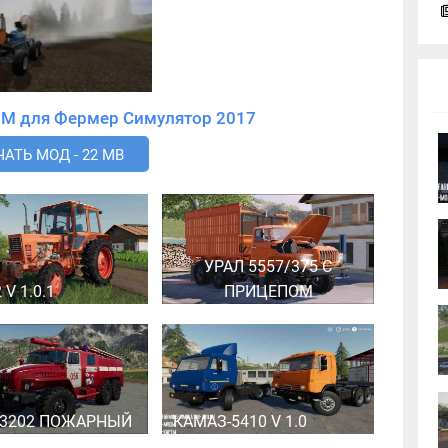
Скачать мод Туман 1М для Фермер Симулятор 2017
АТЬ МОД - 22 MB
УРАЛ 5557/375 С
 V 1.0.1
ПРИЦЕПОМ
43202 ПОЖАРНЫЙ
КАМАЗ-5410 V 1.0