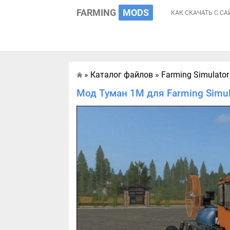
FARMING
MODS
КАК СКАЧАТЬ С СА
»
Каталог файлов
»
Farming Simulator
Главная
Мод Туман 1М для Farming Simul