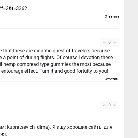
hp?f=3&t=3362
Ответить
0
e that these are gigantic quest of travelers because
 point of during flights. Of course I devotion these
il
hemp cornbread type gummies the most because
entourage effect. Turn it and good fortuity to you!
Ответить
0
м: kupratsevich_dima). Я ищу хорошие сайты для
ия.