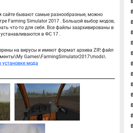
tor 2017 . Большой выбор модов,
ть что-то для себя. Все файлы заархивированы в
архив, легко распаковываются, и легко устанавливаются в ФС 17 .
ерены на вирусы и имеют формат архива ZIP, файл
окументы\My Games\FarmingSimulator2017\mods\
о установке мода