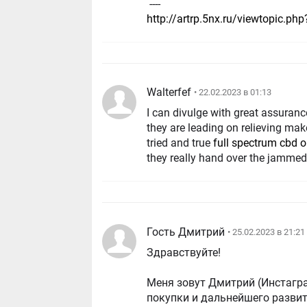
----
http://artrp.5nx.ru/viewtopic.p
Walterfef
• 22.02.2023 в 01:13
I can divulge with great assuranc
they are leading on relieving make a
tried and true
full spectrum cbd o
they really hand over the jammed 
Гость Дмитрий
• 25.02.2023 в 21:21
Здравствуйте!
Меня зовут Дмитрий (Инстагра
покупки и дальнейшего развит