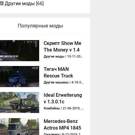
Другие моды
[66]
Популярные моды
Скрипт Show Me
The Money v 1.4
Другие моды
| 13-11-2017, 22:14
Тягач MAN
Rescue Truck
Другие машины
| 4-10-2013, 09:34
Ideal Erweiterung
v 1.3.0.1c
Комбайны
| 21-06-2019, 14:01
Mercedes-Benz
Actros MP4 1845
6x4
Грузовики
| 8-12-2019, 18:26