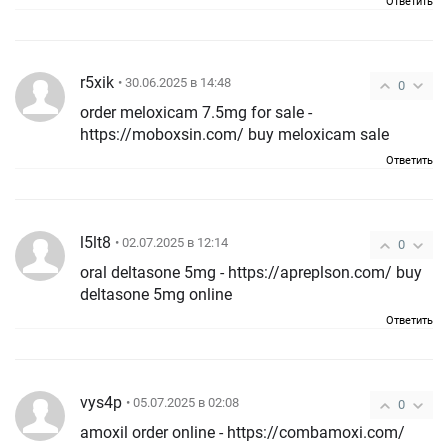
Ответить
r5xik
• 30.06.2025 в 14:48
0
order meloxicam 7.5mg for sale -
https://moboxsin.com/ buy meloxicam sale
Ответить
l5lt8
• 02.07.2025 в 12:14
0
oral deltasone 5mg - https://apreplson.com/ buy
deltasone 5mg online
Ответить
vys4p
• 05.07.2025 в 02:08
0
amoxil order online - https://combamoxi.com/