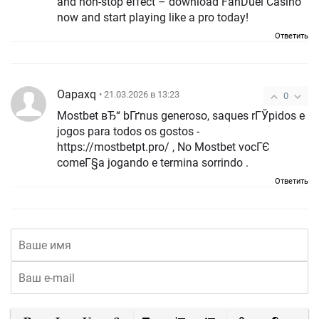
and non-stop effect – download FanDuel Casino
now and start playing like a pro today!
Ответить
Oapaxq
• 21.03.2026 в 13:23
0
Mostbet вЂ“ bГґnus generoso, saques rГЎpidos e
jogos para todos os gostos -
https://mostbetpt.pro/ , No Mostbet vocГЄ
comeГ§a jogando e termina sorrindo .
Ответить