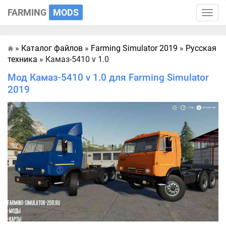
FARMING
MODS
Toggle
naviga
»
Каталог файлов
»
Farming Simulator 2019
»
Русская
Главная
техника
» Камаз-5410 v 1.0
Мод Камаз-5410 v 1.0 для Farming Simulator
2019