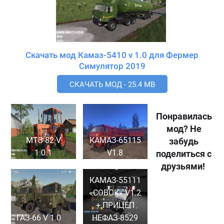
Скачать мод Камаз-5410 v 1.0 для Фермер
Симулятор 2019
СКАЧАТЬ МОД - 25.4 MB
Понравилась
мод? Не
МТЗ-82 V
КАМАЗ-65115
забудь
1.0.1
V1.8
поделиться с
друзьями!
КАМАЗ-55111
«СОВОК» V1.2
+ ПРИЦЕП
ГАЗ-66 V 1.0
НЕФАЗ-8529