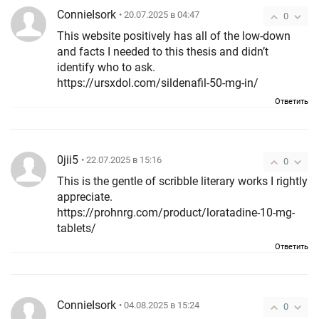
ConnieIsork
• 20.07.2025 в 04:47
0
This website positively has all of the low-down
and facts I needed to this thesis and didn’t
identify who to ask.
https://ursxdol.com/sildenafil-50-mg-in/
Ответить
0jii5
• 22.07.2025 в 15:16
0
This is the gentle of scribble literary works I rightly
appreciate.
https://prohnrg.com/product/loratadine-10-mg-
tablets/
Ответить
ConnieIsork
• 04.08.2025 в 15:24
0