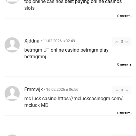
top online casinos
best paying online casinos
slots
Ответить
Xjddna
• 11.02.2026 в 02:49
0
betmgm UT
online casino betmgm play
betmgmnj
Ответить
Fmmwjk
• 16.02.2026 в 06:56
0
mc luck casino https://mcluckcasinogm.com/
mcluck MD
Ответить