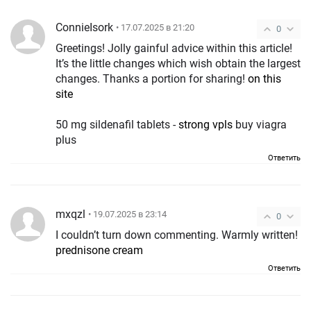
ConnieIsork
• 17.07.2025 в 21:20
0
Greetings! Jolly gainful advice within this article!
It’s the little changes which wish obtain the largest
changes. Thanks a portion for sharing!
on this
site
50 mg sildenafil tablets -
strong vpls
buy viagra
plus
Ответить
mxqzl
• 19.07.2025 в 23:14
0
I couldn’t turn down commenting. Warmly written!
prednisone cream
Ответить