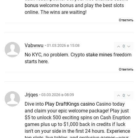
bonus
welcome bonus and play the best slots
online. The wins are waiting!
Ответить
Vabwwu
• 01.03.2026 в 15:08
0
No KYC, no problem. Crypto
stake mines
freedom
starts here.
Ответить
Jrjqes
• 03.03.2026 в 08:09
0
Dive into
Play DraftKings casino
Casino today
and claim your epic welcome package! Play just
$5 to unlock 500 exciting spins on Cash Eruption
games plus up to $1,000 back in credits if luck
isn't on your side in the first 24 hours. Experience
top slots, live tables, and exclusive games—your