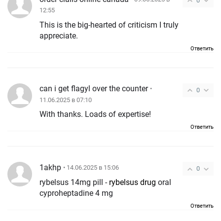
0
12:55
This is the big-hearted of criticism I truly
appreciate.
Ответить
can i get flagyl over the counter
•
0
11.06.2025 в 07:10
With thanks. Loads of expertise!
Ответить
1akhp
• 14.06.2025 в 15:06
0
rybelsus 14mg pill -
rybelsus drug
oral
cyproheptadine 4 mg
Ответить