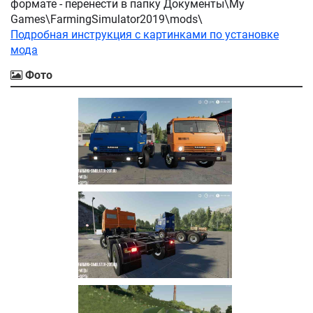
формате - перенести в папку Документы\My
Games\FarmingSimulator2019\mods\
Подробная инструкция с картинками по установке
мода
Фото