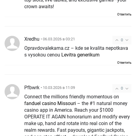
crown awaits!
Ответить
Xredhu
• 06.03.2026 в 03:21
0
Opravdovalekarna.cz – kde se kvalita nepotkava
s vysokou cenou
Levitra generikum
Ответить
Pfbwrk
• 10.03.2026 в 11:09
0
Connect the millions friendly momentous on
fanduel casino Missouri
– the #1 natural money
casino app in America. Reach your $1000
OPERATE IT AGAIN honorarium and modify every
make up, hand and rotate into real coin of the
realm rewards. Fast payouts, gigantic jackpots,