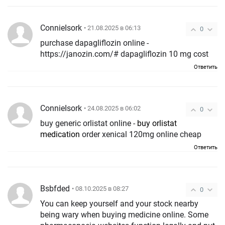
ConnieIsork
• 21.08.2025 в 06:13
0
purchase dapagliflozin online -
https://janozin.com/# dapagliflozin 10 mg cost
Ответить
ConnieIsork
• 24.08.2025 в 06:02
0
buy generic orlistat online -
buy orlistat
medication
order xenical 120mg online cheap
Ответить
Bsbfded
• 08.10.2025 в 08:27
0
You can keep yourself and your stock nearby
being wary when buying medicine online. Some