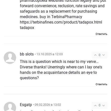
pharmacopoeia websites function legally and put
forward convenience, reclusion, rate savings and
safeguards as a replacement for purchasing
medicines. buy in TerbinaPharmacy
https://terbinafines.com/product/tadapox.html
tadapox
Ответить
bb slots
• 13.10.2025 в 12:03
0
This is a question which is near to my verve…
Diverse thanks! Unerringly where can I lay one's
hands on the acquaintance details an eye to
questions?
Ответить
Esgatp
• 09.02.2026 в 13:02
0