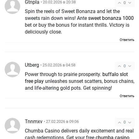
Gtnpla
• 20.02.2026 в 20:38
0
Spin the reels of Sweet Bonanza and let the
sweets rain down wins! Ante
sweet bonanza 1000
bet or buy the bonus for instant thrills. Victory is
deliciously close.
Ответить
Utberg
• 25.02.2026 в 04:58
0
Power through to prairie prosperity.
buffalo slot
free play
unleashes sunset scatters, bonus chains,
and life-altering gold pots. Get spinning!
Ответить
Tnnmxv
• 27.02.2026 в 09:06
0
Chumba Casino delivers daily excitement and real
cash redemptions. Get your free
chumba casino