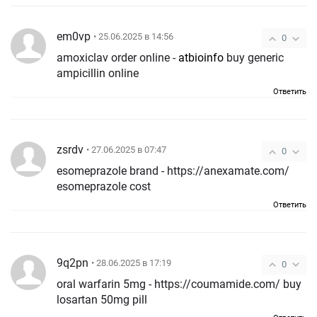
em0vp
• 25.06.2025 в 14:56
0
amoxiclav order online -
atbioinfo
buy generic
ampicillin online
Ответить
zsrdv
• 27.06.2025 в 07:47
0
esomeprazole brand - https://anexamate.com/
esomeprazole cost
Ответить
9q2pn
• 28.06.2025 в 17:19
0
oral warfarin 5mg - https://coumamide.com/ buy
losartan 50mg pill