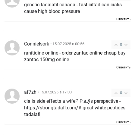
generic tadalafil canada -
fast ciltad
can cialis
cause high blood pressure
Ответить
ConnieIsork
• 15.07.2025 в 00:56
0
ranitidine online -
order zantac online cheap
buy
zantac 150mg online
Ответить
af7zh
• 15.07.2025 в 17:03
0
cialis side effects a wifeРІР‚в„ўs perspective -
https://strongtadafl.com/# great white peptides
tadalafil
Ответить