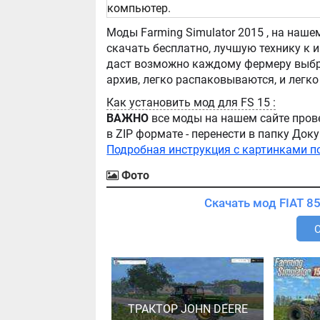
компьютер.
Моды Farming Simulator 2015 , на нашем сайте бывают самые разнообразные, можно
скачать бесплатно, лучшую технику к игре Farming Simula
даст возможно каждому фермеру выбра
Как установить мод для FS 15 :
ВАЖНО
все моды на нашем сайте пров
в ZIP формате - перенести в папку Д
Подробная инструкция с картинками п
Фото
ТРАКТОР JOHN DEERE