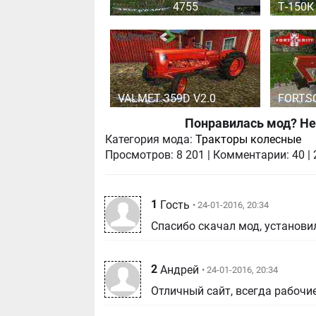
4755
Т-150К
VALMET 359D V2.0
FORTSC
Понравилась мод? Не
Категория мода:
Тракторы колесные
Просмотров:
8 201
|
Комментарии:
40
|
1
Гость
• 24-01-2016, 20:34
Спасибо скачал мод, установил
2
Андрей
• 24-01-2016, 20:34
Отличный сайт, всегда рабочи