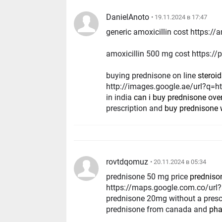
DanielAnoto
• 19.11.2024 в 17:47
generic amoxicillin cost https:
amoxicillin 500 mg cost https:
buying prednisone on line
steroi
http://images.google.ae/url?q=
in india
can i buy prednisone over
prescription and
buy prednisone w
rovtdqomuz
• 20.11.2024 в 05:34
prednisone 50 mg price
predniso
https://maps.google.com.co/url
prednisone 20mg without a prescr
prednisone from canada and
pha