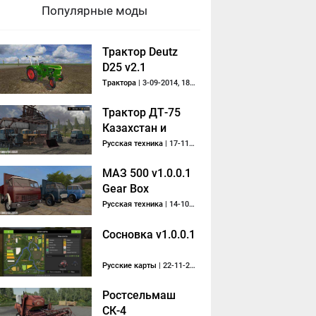
Популярные моды
Трактор Deutz
D25 v2.1
Трактора
| 3-09-2014, 18:26
Трактор ДТ-75
Казахстан и
Отвал (Umbrella)
Русская техника
| 17-11-2018, 14:33
МАЗ 500 v1.0.0.1
Gear Box
Русская техника
| 14-10-2018, 10:14
Сосновка v1.0.0.1
Русские карты
| 22-11-2020, 14:55
Ростсельмаш
СК-4