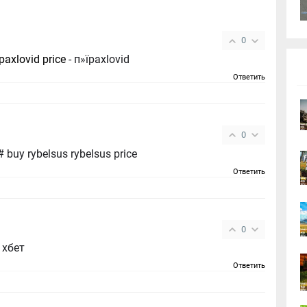
0
paxlovid price
- п»їpaxlovid
Ответить
0
good price https://rybelsus.tech/# buy rybelsus rybelsus price
Ответить
0
1хбет
Ответить