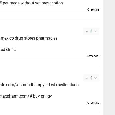
 pet meds without vet prescription
Ответить
0
mexico drug stores pharmacies
ed clinic
Ответить
0
ed tablets http://canadiandrugsgate.com/# soma therapy ed ed medications
gymaxpharm.com/# buy priligy
Ответить