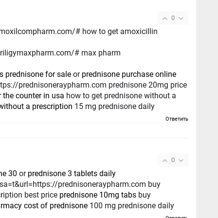
0
//amoxilcompharm.com/# how to get amoxicillin
//priligymaxpharm.com/# max pharm
ds prednisone for sale
or
prednisone purchase online
https://prednisoneraypharm.com prednisone 20mg price
 the counter in usa
how to get prednisone without a
ithout a prescription
15 mg prednisone daily
Ответить
0
ne 30
or
prednisone 3 tablets daily
?sa=t&url=https://prednisoneraypharm.com buy
iption best price
prednisone 10mg tabs
buy
rmacy cost of prednisone
100 mg prednisone daily