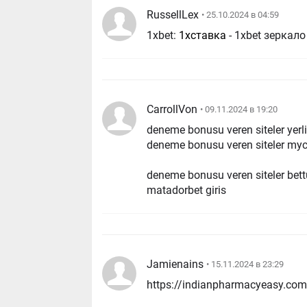
RussellLex
• 25.10.2024 в 04:59
1xbet:
1хставка
- 1xbet зеркало
CarrollVon
• 09.11.2024 в 19:20
deneme bonusu veren siteler yer
deneme bonusu veren siteler my
deneme bonusu veren siteler bett
matadorbet giris
Jamienains
• 15.11.2024 в 23:29
https://indianpharmacyeasy.com