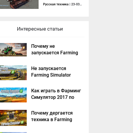
Русская техника
| 23-03-2020, 18:19
Интересные статьи
Почему не
запускается Farming
Simulator 2019 -
решение
Не запускается
Farming Simulator
2017 - решение
Как играть в Фарминг
Симулятор 2017 по
сети на пиратке?
Почему дергается
техника в Farming
Simulator 2017