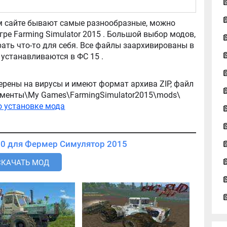
tor 2015 . Большой выбор модов,
ть что-то для себя. Все файлы заархивированы в
архив, легко распаковываются, и легко устанавливаются в ФС 15 .
ерены на вирусы и имеют формат архива ZIP, файл
окументы\My Games\FarmingSimulator2015\mods\
о установке мода
Скачать мод FIAT 850 для Фермер Симулятор 2015
СКАЧАТЬ МОД