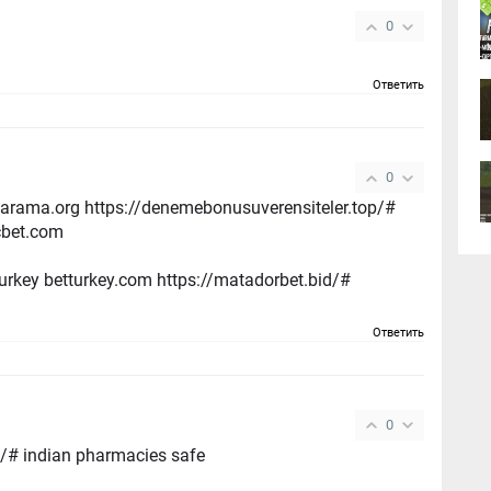
0
Ответить
0
liarama.org https://denemebonusuverensiteler.top/#
cbet.com
urkey betturkey.com https://matadorbet.bid/#
Ответить
0
/# indian pharmacies safe