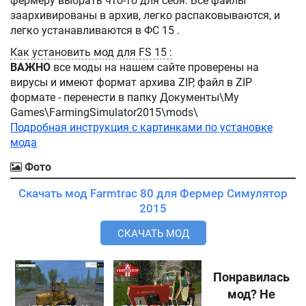
фермеру выбрать что-то для себя. Все файлы
заархивированы в архив, легко распаковываются, и
легко устанавливаются в ФС 15 .
Как установить мод для FS 15 :
ВАЖНО
все моды на нашем сайте проверены на
вирусы и имеют формат архива ZIP, файл в ZIP
формате - перенести в папку Документы\My
Games\FarmingSimulator2015\mods\
Подробная инструкция с картинками по установке
мода
Фото
Скачать мод Farmtrac 80 для Фермер Симулятор
2015
СКАЧАТЬ МОД
Понравилась
мод? Не