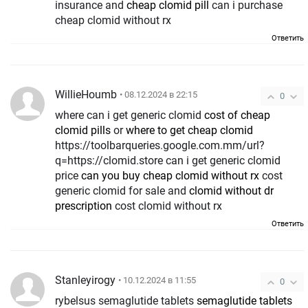
insurance and
cheap clomid pill
can i purchase
cheap clomid without rx
Ответить
WillieHoumb
• 08.12.2024 в 22:15
0
where can i get generic clomid
cost of cheap
clomid pills
or
where to get cheap clomid
https://toolbarqueries.google.com.mm/url?
q=https://clomid.store can i get generic clomid
price
can you buy cheap clomid without rx
cost
generic clomid for sale and
clomid without dr
prescription
cost clomid without rx
Ответить
Stanleyirogy
• 10.12.2024 в 11:55
0
rybelsus semaglutide tablets
semaglutide tablets