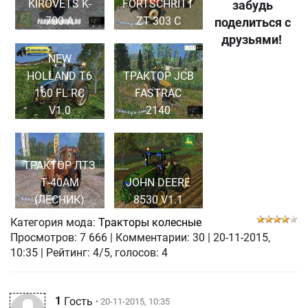
KIROVETS K-
FORTSCHRITT
забудь
700 A
ZT 303 C
поделиться с
друзьями!
NEW
HOLLAND T6
ТРАКТОР JCB
160 FL RC
FASTRAC
V1.0
2140
ТРАКТОР ЛТЗ
Т-40АМ
JOHN DEERE
(ЛЕСНИК)
8530 V1.1
Категория мода:
Тракторы колесные
Просмотров:
7 666
|
Комментарии:
30
|
20-11-2015,
10:35
| Рейтинг: 4/5, голосов:
4
1
Гость
• 20-11-2015, 10:35