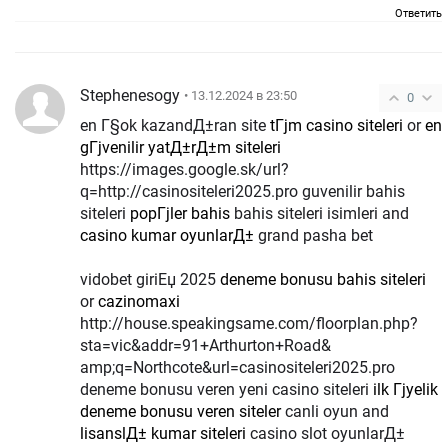
Ответить
Stephenesogy
• 13.12.2024 в 23:50
0
en Г§ok kazandД±ran site
tГјm casino siteleri
or
en
gГјvenilir yatД±rД±m siteleri
https://images.google.sk/url?
q=http://casinositeleri2025.pro guvenilir bahis
siteleri
popГјler bahis
bahis siteleri isimleri and
casino kumar oyunlarД±
grand pasha bet
vidobet giriЕџ 2025
deneme bonusu bahis siteleri
or
cazinomaxi
http://house.speakingsame.com/floorplan.php?
sta=vic&addr=91+Arthurton+Road&
amp;q=Northcote&url=casinositeleri2025.pro
deneme bonusu veren yeni casino siteleri
ilk Гјyelik
deneme bonusu veren siteler
canli oyun and
lisanslД± kumar siteleri
casino slot oyunlarД±