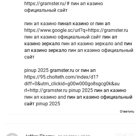
https://gramster.ru/# пин ап казино
официальный сайт
пин ап казино
пинап казино
or
пин ап
https://www.google.sc/url?q=https://gramster.ru
пин ап казино официальный сайт
пин ап
казино зеркало
пин ап казино зеркало and
пин
ап казино зеркало
пин ап казино официальный
сайт
pinup 2025
gramster.ru
or
пин ап
https://95.cholteth.com/index/d1?
diff=0&utm_clickid=g00w000go8sgcg0k&au
rl=http://gramster.ru pinup 2025
пин ап казино
пин ап казино and
пин ап казино официальный
сайт
pinup 2025
Ответить