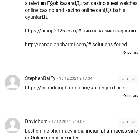
siteleri
en Г§ok kazandД±ran casino sitesi
welches
online casino and
kazino online
canlД± bahis
oyunlarД±
https://pinup2025.com/# пин ап казино зеркало
http://canadianpharmi.com/# solutions for ed
Ответить
StephenBaiFy
• 16.12.2024 в 17:04
0
https://canadianpharmi.com/# cheap ed pills
Ответить
Davidhom
• 17.12.2024 в 14:07
0
best online pharmacy india
indian pharmacies safe
or
Online medicine order