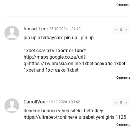
Ответить
RussellLex
• 25.10.2024 в 21:40
0
pin up azerbaycan:
pin up
- pin-up
1xbet скачать
1хбет
or
1xbet
http://maps.google.co.za/url?
q=https://1winrussia.online 1xbet зеркало
1xbet
1xbet and
1хставка
1xbet
Ответить
CarrollVon
• 10.11.2024 в 09:42
0
deneme bonusu veren siteler betturkey
https://ultrabet-tr.online/# ultrabet yeni giris 1125
Ответить