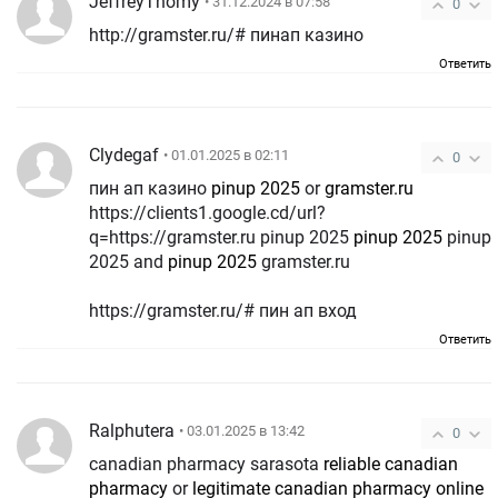
JeffreyThomy
• 31.12.2024 в 07:58
0
http://gramster.ru/# пинап казино
Ответить
Clydegaf
• 01.01.2025 в 02:11
0
пин ап казино
pinup 2025
or
gramster.ru
https://clients1.google.cd/url?
q=https://gramster.ru pinup 2025
pinup 2025
pinup
2025 and
pinup 2025
gramster.ru
https://gramster.ru/# пин ап вход
Ответить
Ralphutera
• 03.01.2025 в 13:42
0
canadian pharmacy sarasota
reliable canadian
pharmacy
or
legitimate canadian pharmacy online