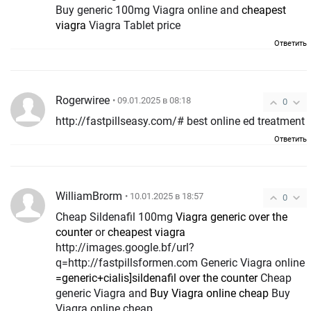
Buy generic 100mg Viagra online and
cheapest
viagra
Viagra Tablet price
Ответить
Rogerwiree
• 09.01.2025 в 08:18
0
http://fastpillseasy.com/# best online ed treatment
Ответить
WilliamBrorm
• 10.01.2025 в 18:57
0
Cheap Sildenafil 100mg
Viagra generic over the
counter
or
cheapest viagra
http://images.google.bf/url?
q=http://fastpillsformen.com Generic Viagra online
=generic+cialis]sildenafil over the counter
Cheap
generic Viagra and
Buy Viagra online cheap
Buy
Viagra online cheap