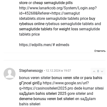
store
or
cheap semaglutide pills
http://www.lanarkcob.org/System/Login.asp?
id=45268&Referer=https://semaglut
idetablets.store semaglutide tablets price
buy
rybelsus online
rybelsus semaglutide tablets and
semaglutide tablets for weight loss
semaglutide
tablets price
https://edpills.men/# edmeds
Ответить
Stephenesogy
• 12.12.2024 в 19:07
0
bonus veren siteler
bonus veren site
or
para bahis
gГјncel giriЕџ
https://www.google.sn/url?
q=https://casinositeleri2025.pro dede kumar sitesi
saДџlam bahis siteleri 2025
gore siteler and
deneme bonusu veren bet siteleri
en saДџlam
bahis siteleri