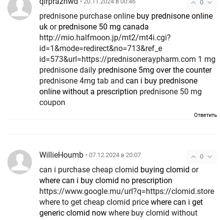
qirprazhwd
• 20.11.2024 в 00:46
0
prednisone purchase online
buy prednisone online
uk
or
prednisone 50 mg canada
http://mio.halfmoon.jp/mt2/mt4i.cgi?
id=1&mode=redirect&no=713&ref_e
id=573&url=https://prednisoneraypharm.com 1 mg
prednisone daily
prednisone 5mg over the counter
prednisone 4mg tab and
can i buy prednisone
online without a prescription
prednisone 50 mg
coupon
Ответить
WillieHoumb
• 07.12.2024 в 20:07
0
can i purchase cheap clomid
buying clomid
or
where can i buy clomid no prescription
https://www.google.mu/url?q=https://clomid.store
where to get cheap clomid price
where can i get
generic clomid now
where buy clomid without