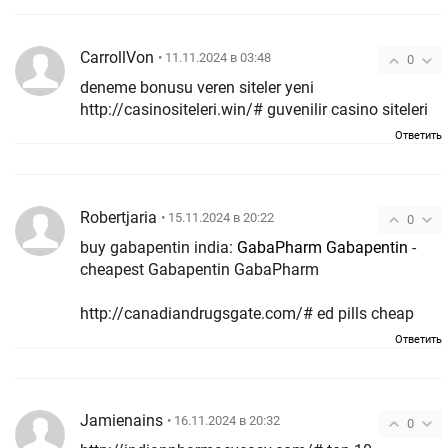
CarrollVon
• 11.11.2024 в 03:48
0
deneme bonusu veren siteler yeni
http://casinositeleri.win/# guvenilir casino siteleri
Ответить
Robertjaria
• 15.11.2024 в 20:22
0
buy gabapentin india:
GabaPharm Gabapentin
-
cheapest Gabapentin GabaPharm
http://canadiandrugsgate.com/# ed pills cheap
Ответить
Jamienains
• 16.11.2024 в 20:32
0