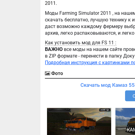
2011.
Моды Farming Simulator 2011 , на нашем сайте бывают самые разнообразные, можно
скачать бесплатно, лучшую технику к игре Farming Simula
даст возможно каждому фермеру выбра
Как установить мод для FS 11 :
ВАЖНО
все моды на нашем сайте пров
в ZIP формате - перенести в папку Д
Подробная инструкция с картинками п
Фото
КА