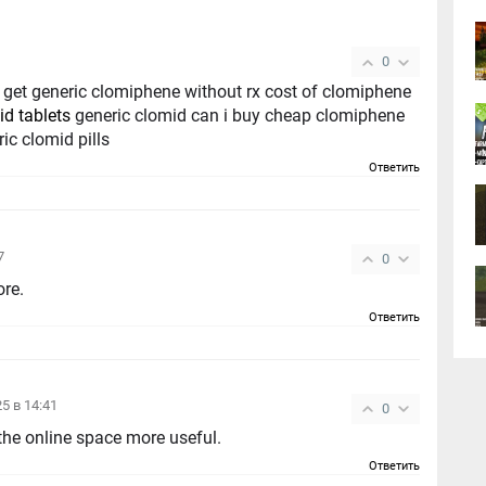
0
i get generic clomiphene without rx cost of clomiphene
id tablets
generic clomid can i buy cheap clomiphene
ic clomid pills
Ответить
7
0
ore.
Ответить
25 в 14:41
0
the online space more useful.
Ответить