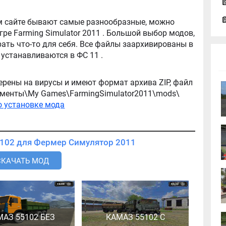
tor 2011 . Большой выбор модов,
ть что-то для себя. Все файлы заархивированы в
архив, легко распаковываются, и легко устанавливаются в ФС 11 .
ерены на вирусы и имеют формат архива ZIP, файл
окументы\My Games\FarmingSimulator2011\mods\
о установке мода
Скачать мод Камаз 55102 для Фермер Симулятор 2011
СКАЧАТЬ МОД
МАЗ 55102 БЕЗ
КАМАЗ 55102 С