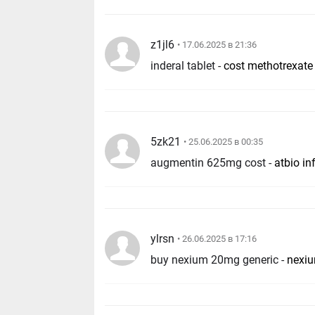
z1jl6
• 17.06.2025 в 21:36
inderal tablet -
cost methotrexat
5zk21
• 25.06.2025 в 00:35
augmentin 625mg cost -
atbio in
ylrsn
• 26.06.2025 в 17:16
buy nexium 20mg generic -
nexiu