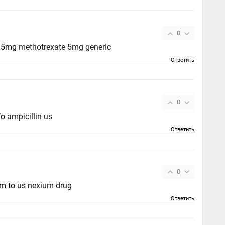
0
e 5mg
methotrexate 5mg generic
Ответить
0
fo
ampicillin us
Ответить
0
m to us
nexium drug
Ответить