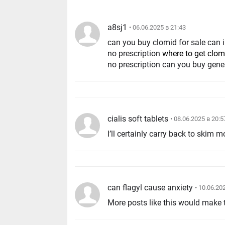
a8sj1
• 06.06.2025 в 21:43
can you buy clomid for sale can 
no prescription
where to get clom
no prescription can you buy gener
cialis soft tablets
• 08.06.2025 в 20:5
I’ll certainly carry back to skim m
can flagyl cause anxiety
• 10.06.20
More posts like this would make 