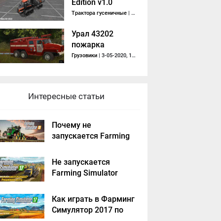
Edition v1.0
Трактора гусеничные
| 22-09-2018, 07:12
Урал 43202
пожарка
Грузовики
| 3-05-2020, 12:56
Интересные статьи
Почему не
запускается Farming
Simulator 2019 -
решение
Не запускается
Farming Simulator
2017 - решение
Как играть в Фарминг
Симулятор 2017 по
сети на пиратке?