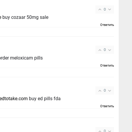
0
e
buy cozaar 50mg sale
Ответить
0
order meloxicam pills
Ответить
0
tedtotake.com
buy ed pills fda
Ответить
0