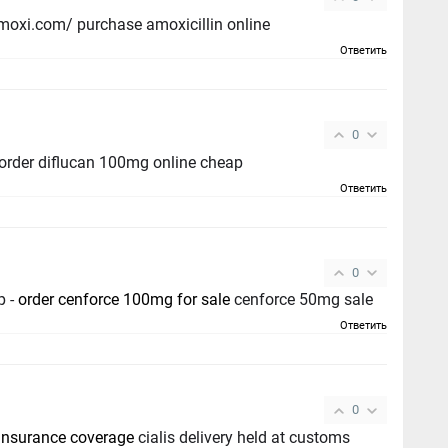
purchase amoxil - https://combamoxi.com/ purchase amoxicillin online
Ответить
0
order diflucan 100mg online cheap
Ответить
0
p -
order cenforce 100mg for sale
cenforce 50mg sale
Ответить
0
 insurance coverage
cialis delivery held at customs