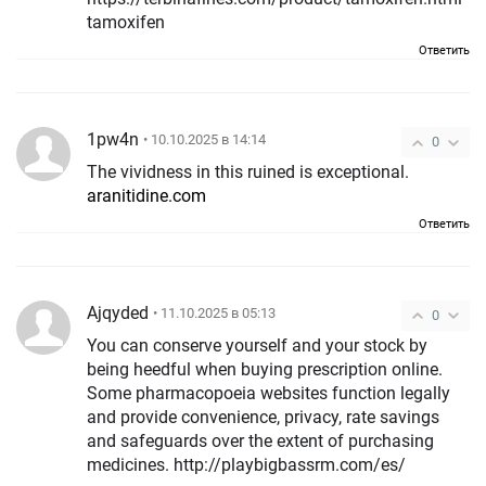
tamoxifen
Ответить
1pw4n
• 10.10.2025 в 14:14
0
The vividness in this ruined is exceptional.
aranitidine.com
Ответить
Ajqyded
• 11.10.2025 в 05:13
0
You can conserve yourself and your stock by
being heedful when buying prescription online.
Some pharmacopoeia websites function legally
and provide convenience, privacy, rate savings
and safeguards over the extent of purchasing
medicines. http://playbigbassrm.com/es/