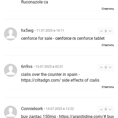
fluconazole ca
Ответить
hx5wg
• 11.07.2025 в 16:11
0
cenforce for sale -
cenforce rs
cenforce tablet
Ответить
6n9vs
• 13.07.2025 в 02:01
0
cialis over the counter in spain -
https://ciltadgn.com/ side effects of cialis
Ответить
ConnieIsork
• 14.07.2025 в 12:22
0
buy zantac 150mg - https://aranitidine.com/# buy