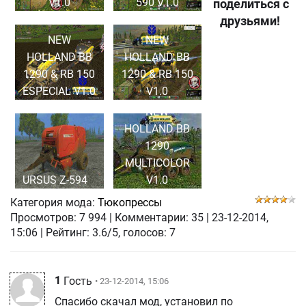
V1.0
590 V1.0
поделиться с
друзьями!
NEW
NEW
HOLLAND BB
HOLLAND BB
1290 & RB 150
1290 & RB 150
ESPECIAL V1.0
V1.0
NEW
HOLLAND BB
1290
MULTICOLOR
URSUS Z-594
V1.0
Категория мода:
Тюкопрессы
Просмотров:
7 994
|
Комментарии:
35
|
23-12-2014,
15:06
| Рейтинг: 3.6/5, голосов:
7
1
Гость
• 23-12-2014, 15:06
Спасибо скачал мод, установил по