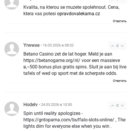
Kvalita, na kterou se muzete spolehnout. Cena,
ktera vas potesi
opravdovalekarna.cz
Ответить
Yrwwxe
• 16.03.2026 в 08:32
0
Betano Casino zet de lat hoger. Meld je aan
https://betanogame.org/nl/ voor een massieve
в‚¬500 bonus plus gratis spins. Sluit je aan bij live
tafels of wed op sport met de scherpste odds.
Ответить
Hodelv
• 24.03.2026 в 10:50
0
Spin until reality apologizes -
https://gntopama.com/buffalo-slots-online/ , The
lights dim for everyone else when you win .