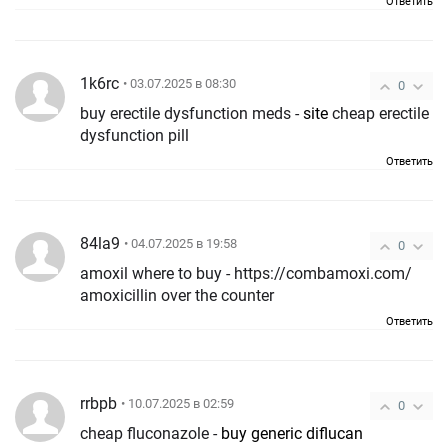
Ответить
1k6rc
• 03.07.2025 в 08:30
0
buy erectile dysfunction meds -
site
cheap erectile
dysfunction pill
Ответить
84la9
• 04.07.2025 в 19:58
0
amoxil where to buy - https://combamoxi.com/
amoxicillin over the counter
Ответить
rrbpb
• 10.07.2025 в 02:59
0
cheap fluconazole -
buy generic diflucan