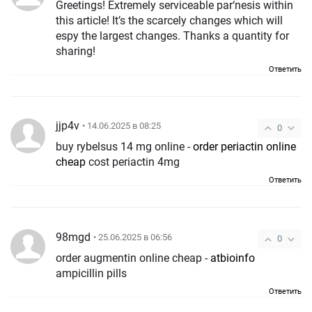
Greetings! Extremely serviceable par‘nesis within
this article! It’s the scarcely changes which will
espy the largest changes. Thanks a quantity for
sharing!
Ответить
jjp4v
• 14.06.2025 в 08:25
0
buy rybelsus 14 mg online -
order periactin online
cheap
cost periactin 4mg
Ответить
98mgd
• 25.06.2025 в 06:56
0
order augmentin online cheap -
atbioinfo
ampicillin pills
Ответить