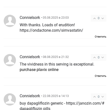
ConnieIsork
• 05.08.2025 в 23:03
0
With thanks. Loads of erudition!
https://ondactone.com/simvastatin/
Ответить
ConnieIsork
• 08.08.2025 в 21:32
0
The vividness in this serving is exceptional.
purchase plavix online
Ответить
ConnieIsork
• 22.08.2025 в 14:13
0
buy dapagliflozin generic - https://janozin.com/#
dapagliflozin pills