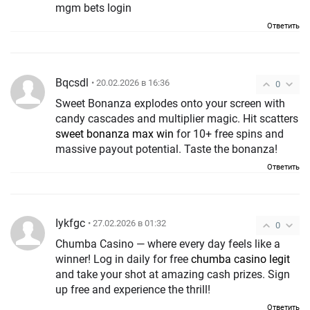
mgm bets login
Ответить
Bqcsdl
• 20.02.2026 в 16:36
0
Sweet Bonanza explodes onto your screen with
candy cascades and multiplier magic. Hit scatters
sweet bonanza max win
for 10+ free spins and
massive payout potential. Taste the bonanza!
Ответить
Iykfgc
• 27.02.2026 в 01:32
0
Chumba Casino — where every day feels like a
winner! Log in daily for free
chumba casino legit
and take your shot at amazing cash prizes. Sign
up free and experience the thrill!
Ответить