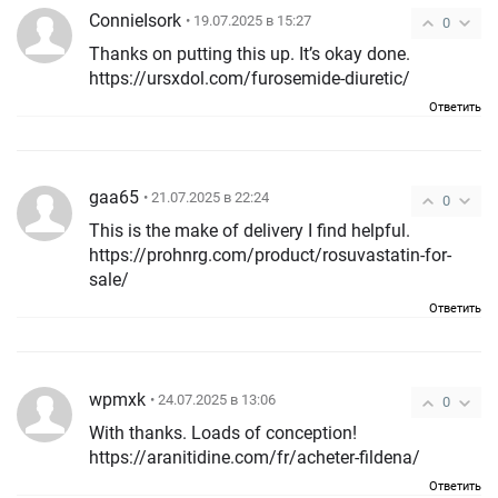
ConnieIsork
• 19.07.2025 в 15:27
0
Thanks on putting this up. It’s okay done.
https://ursxdol.com/furosemide-diuretic/
Ответить
gaa65
• 21.07.2025 в 22:24
0
This is the make of delivery I find helpful.
https://prohnrg.com/product/rosuvastatin-for-
sale/
Ответить
wpmxk
• 24.07.2025 в 13:06
0
With thanks. Loads of conception!
https://aranitidine.com/fr/acheter-fildena/
Ответить