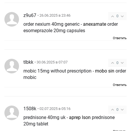
z9u67
• 26.06.2025 в 23:46
0
order nexium 40mg generic -
anexamate
order
esomeprazole 20mg capsules
Ответить
tlbkk
• 30.06.2025 в 07:07
0
mobic 15mg without prescription -
mobo sin
order
mobic
Ответить
1508k
• 02.07.2025 в 05:16
0
prednisone 40mg uk -
aprep lson
prednisone
20mg tablet