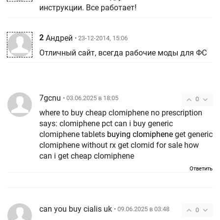
инструкции. Все работает!
2
Андрей
• 23-12-2014, 15:06
Отличный сайт, всегда рабочие моды для ФС
7gcnu
• 03.06.2025 в 18:05
0
where to buy cheap clomiphene no prescription
says: clomiphene pct can i buy generic
clomiphene tablets
buying clomiphene
get generic
clomiphene without rx get clomid for sale how
can i get cheap clomiphene
Ответить
can you buy cialis uk
• 09.06.2025 в 03:48
0