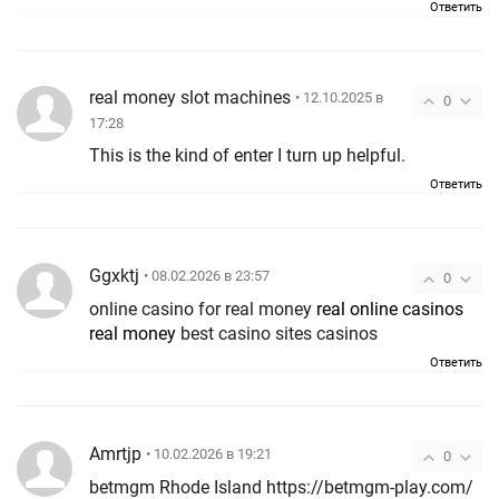
Ответить
real money slot machines
• 12.10.2025 в
0
17:28
This is the kind of enter I turn up helpful.
Ответить
Ggxktj
• 08.02.2026 в 23:57
0
online casino for real money
real online casinos
real money
best casino sites casinos
Ответить
Amrtjp
• 10.02.2026 в 19:21
0
betmgm Rhode Island https://betmgm-play.com/