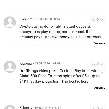
Fwzigc
• 01.03.2026 в 08:14
0
Crypto casino done right. Instant deposits,
anonymous play option, and rakeback that
actually pays.
stake withdrawal
is built different.
Ответить
Kxoeux
• 03.03.2026 в 03:08
0
DraftKings video poker
Casino: Play bold, win big.
Claim 500 Cash Eruption spins after $5 + up to
$1K first-day protection. The best is here!
Ответить
Edqodv
• 05.03.2026 в 16:17
0