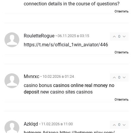
connection details in the course of questions?
Ответить
RouletteRogue
• 06.11.2025 в 03:15
0
https://t.me/s/official_1win_aviator/446
Ответить
Mvnrxc
• 10.02.2026 в 01:24
0
casino bonus
casinos online real money no
deposit
new casino sites casinos
Ответить
Azklqd
• 11.02.2026 в 11:00
0
betmgm Arizona https://betmgm-play.com/