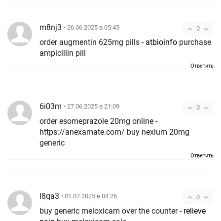
m8nj3
• 26.06.2025 в 05:45
0
order augmentin 625mg pills -
atbioinfo
purchase
ampicillin pill
Ответить
6i03m
• 27.06.2025 в 21:09
0
order esomeprazole 20mg online -
https://anexamate.com/ buy nexium 20mg
generic
Ответить
l8qa3
• 01.07.2025 в 04:26
0
buy generic meloxicam over the counter -
relieve