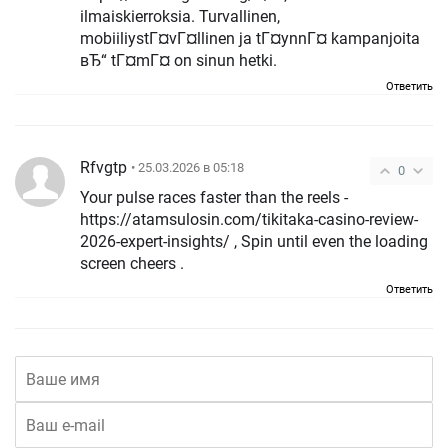
ilmaiskierroksia. Turvallinen,
mobiiliystГ¤vГ¤llinen ja tГ¤ynnГ¤ kampanjoita
вЂ“ tГ¤mГ¤ on sinun hetki.
Ответить
Rfvgtp
• 25.03.2026 в 05:18
0
Your pulse races faster than the reels -
https://atamsulosin.com/tikitaka-casino-review-
2026-expert-insights/ , Spin until even the loading
screen cheers .
Ответить