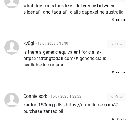
what doe cialis look like -
difference between
sildenafil and tadalafil
cialis dapoxetine australia
Ответить
kv0gl
• 15.07.2025 в 15:19
0
is there a generic equivalent for cialis -
https://strongtadafl.com/# generic cialis
available in canada
Ответить
ConnieIsork
• 15.07.2025 в 22:32
0
zantac 150mg pills - https://aranitidine.com/#
purchase zantac pill
Ответить