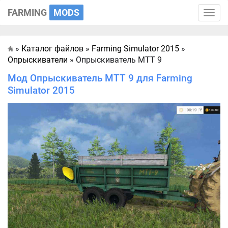
FARMING
MODS
Toggle
naviga
»
Каталог файлов
»
Farming Simulator 2015
»
Главная
Опрыскиватели
» Опрыскиватель MTT 9
Мод Опрыскиватель MTT 9 для Farming
Simulator 2015