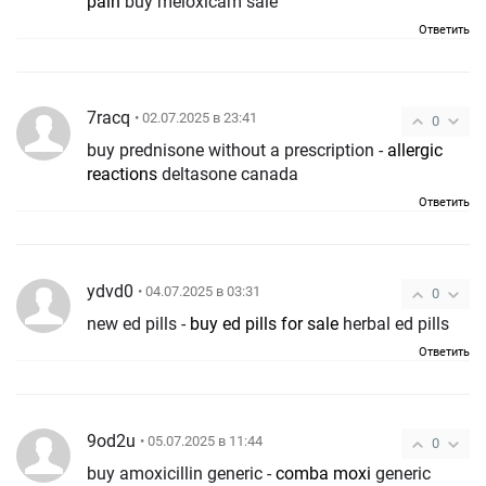
pain
buy meloxicam sale
Ответить
7racq
• 02.07.2025 в 23:41
0
buy prednisone without a prescription -
allergic
reactions
deltasone canada
Ответить
ydvd0
• 04.07.2025 в 03:31
0
new ed pills -
buy ed pills for sale
herbal ed pills
Ответить
9od2u
• 05.07.2025 в 11:44
0
buy amoxicillin generic -
comba moxi
generic