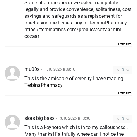
Some pharmacopoeia websites manipulate
legally and provide convenience, solitariness, cost
savings and safeguards as a replacement for
purchasing medicines. buy in TerbinaPharmacy
https://terbinafines.com/product/cozaar.html
cozaar
Ответить
mu00s
• 11.10.2025 в 08:10
0
This is the amicable of serenity I have reading.
TerbinaPharmacy
Ответить
slots big bass
• 13.10.2025 в 10:30
0
This is a keynote which is in to my callousness…
Many thanks! Faithfully where can I notice the