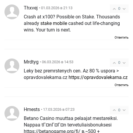
Thxvej
• 01.03.2026 в 21:13
0
Crash at x100? Possible on Stake. Thousands
already
stake mobile
cashed out life-changing
wins. Your turn is next.
Ответить
Mrdtyg
• 06.03.2026 в 14:53
0
Leky bez premrstenych cen. Az 80 % uspora >
opravdovalekarna.cz
https://opravdovalekarna.cz
Ответить
Hmests
• 17.03.2026 в 07:23
0
Betano Casino muuttaa pelaajat mestareiksi.
Nappaa tГ¤nГ¤Г¤n tervetuliaisbonuksesi
https://betanogame.org/fi/ в‚¬500 +