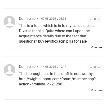
ConnieIsork
• 07.08.2025 в 03:33
0
This is a topic which is in to my callousness…
Diverse thanks! Quite where can I upon the
acquaintance details due to the fact that
questions?
buy levofloxacin pills for sale
Ответить
ConnieIsork
• 14.08.2025 в 10:17
0
The thoroughness in this draft is noteworthy.
http://wightsupport.com/forum/member.php?
action=profile&uid=21296
Ответить