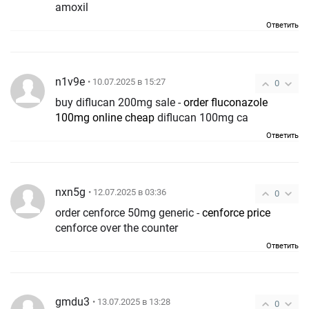
amoxil
Ответить
n1v9e
• 10.07.2025 в 15:27
0
buy diflucan 200mg sale -
order fluconazole
100mg online cheap
diflucan 100mg ca
Ответить
nxn5g
• 12.07.2025 в 03:36
0
order cenforce 50mg generic -
cenforce price
cenforce over the counter
Ответить
gmdu3
• 13.07.2025 в 13:28
0