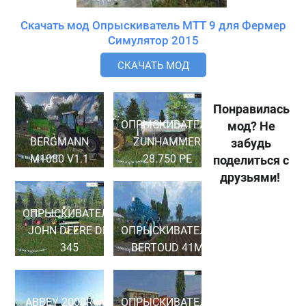
Скачать мод Опрыскиватель MTT 9 для Фермер
Симулятор 2015
СКАЧАТЬ МОД
Понравилась
ОПРЫСКИВАТЕЛЬ
мод? Не
BERGMANN
ZUNHAMMER
забудь
M1080 V1.1
28.750 PE
поделиться с
друзьями!
ОПРЫСКИВАТЕЛЬ
JOHN DEERE DN
ОПРЫСКИВАТЕЛЬ
345
BERTOUD 41M
ABBEY 2000R
ОПРЫСКИВАТЕЛЬ