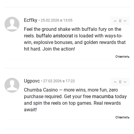
Ecffky
• 25.02.2026 в 13:05
0
Feel the ground shake with buffalo fury on the
reels.
buffalo aristocrat
is loaded with ways-to-
win, explosive bonuses, and golden rewards that
hit hard. Join the action!
Ответить
Ugpovc
• 27.02.2026 в 17:22
0
Chumba Casino — more wins, more fun, zero
purchase required. Get your free
macumba
today
and spin the reels on top games. Real rewards
await!
Ответить