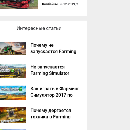
Комбайны
| 6-12-2019, 21:23
Интересные статьи
Почему не
запускается Farming
Simulator 2019 -
решение
Не запускается
Farming Simulator
2017 - решение
Как играть в Фарминг
Симулятор 2017 по
сети на пиратке?
Почему дергается
техника в Farming
Simulator 2017