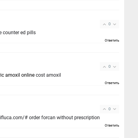
0
e counter ed pills
Ответить
0
ic amoxil online
cost amoxil
Ответить
0
oral diflucan 200mg - https://gpdifluca.com/# order forcan without prescription
Ответить