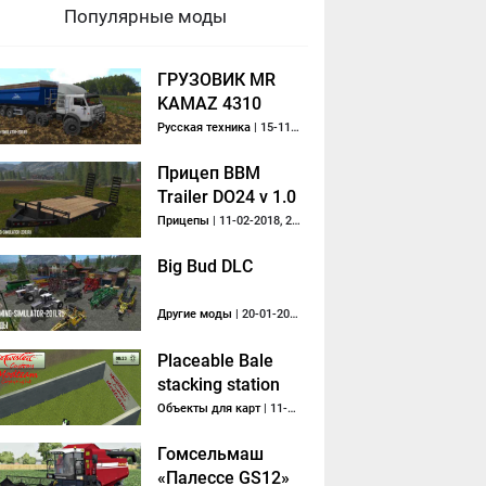
Популярные моды
ГРУЗОВИК MR
KAMAZ 4310
TURBO
Русская техника
| 15-11-2018, 10:41
Прицеп BBM
Trailer DO24 v 1.0
Прицепы
| 11-02-2018, 22:04
Big Bud DLC
Другие моды
| 20-01-2018, 11:09
Placeable Bale
stacking station
Объекты для карт
| 11-01-2014, 02:25
Гомсельмаш
«Палессе GS12»