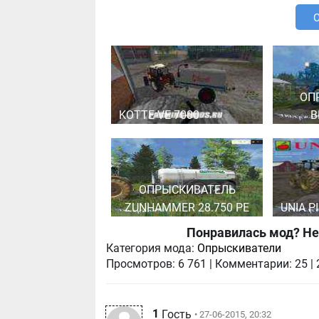
ОП
KOTTE VE 7000
B
ОПРЫСКИВАТЕЛЬ
ZUNHAMMER 28.750 PE
UNIA P
Понравилась мод? Не
Категория мода:
Опрыскиватели
Просмотров:
6 761
|
Комментарии:
25
|
1
Гость
• 27-06-2015, 20:32