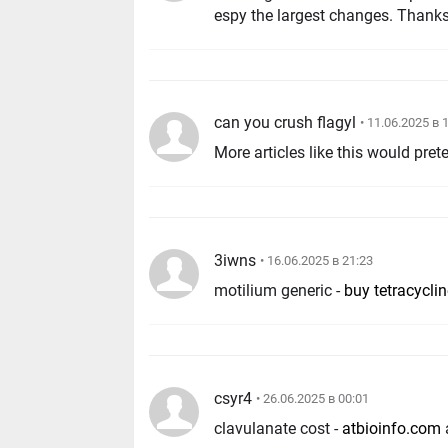
espy the largest changes. Thanks 
can you crush flagyl
• 11.06.2025 в 
More articles like this would pret
3iwns
• 16.06.2025 в 21:23
motilium generic -
buy tetracycli
csyr4
• 26.06.2025 в 00:01
clavulanate cost -
atbioinfo.com