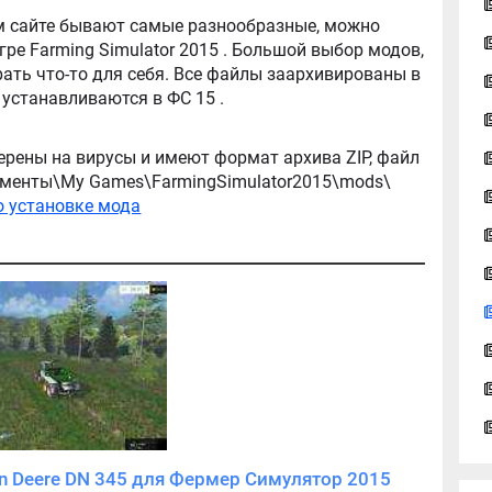
tor 2015 . Большой выбор модов,
ть что-то для себя. Все файлы заархивированы в
архив, легко распаковываются, и легко устанавливаются в ФС 15 .
ерены на вирусы и имеют формат архива ZIP, файл
окументы\My Games\FarmingSimulator2015\mods\
о установке мода
Скачать мод Опрыскиватель John Deere DN 345 для Фермер Симулятор 2015