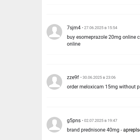
7sjm4
• 27.06.2025 в 15:54
buy esomeprazole 20mg online c
online
zze9f
• 30.06.2025 в 23:06
order meloxicam 15mg without pr
g5pns
• 02.07.2025 в 19:47
brand prednisone 40mg -
aprepl