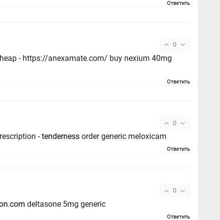
Ответить
0
heap - https://anexamate.com/ buy nexium 40mg
Ответить
0
escription -
tenderness
order generic meloxicam
Ответить
0
son.com
deltasone 5mg generic
Ответить