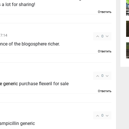
a lot for sharing!
Ответить
17:14
0
ence of the blogosphere richer.
Ответить
0
ne generic
purchase flexeril for sale
Ответить
0
ampicillin generic