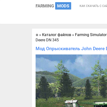
FARMING
MODS
КАК СКАЧАТЬ С СА
»
Каталог файлов
»
Farming Simulator
Главная
Deere DN 345
Мод Опрыскиватель John Deere D