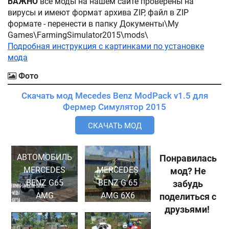
ВАЖНО
все моды на нашем сайте проверены на
вирусы и имеют формат архива ZIP, файл в ZIP
формате - перенести в папку Документы\My
Games\FarmingSimulator2015\mods\
Подробная инструкция с картинками по установке
мода
Фото
Скачать мод Mecedes Benz ModPack v1.5 для
Фермер Симулятор 2015
СКАЧАТЬ МОД
АВТОМОБИЛЬ
Понравилась
MERCEDES
MERCEDES
мод? Не
BENZ G65
BENZ G 65
забудь
AMG
AMG 6X6
поделиться с
друзьями!