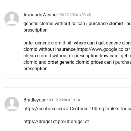
ArmandoWeape
• 08.12.2024 в 03:45
generic clomid without rx:
can i purchase clomid
- b
prescription
order generic clomid pill
where can i get generic clom
clomid without insurance
https://www.google.co.cr/url?q=https://clomid.store cost
cheap clomid without dr prescription
how can i get c
clomid and
order generic clomid prices
can i purchas
prescription
Bradleydor
• 09.12.2024 в 19:14
https://cenforce.icu/# Cenforce 100mg tablets for s
https://drugs1st.pro/# drugs1st