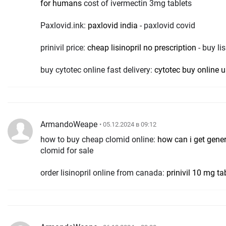
for humans
cost of ivermectin 3mg tablets
Paxlovid.ink:
paxlovid india
- paxlovid covid
prinivil price:
cheap lisinopril no prescription
- buy lis
buy cytotec online fast delivery:
cytotec buy online 
ArmandoWeape
• 05.12.2024 в 09:12
how to buy cheap clomid online:
how can i get gene
clomid for sale
order lisinopril online from canada:
prinivil 10 mg ta