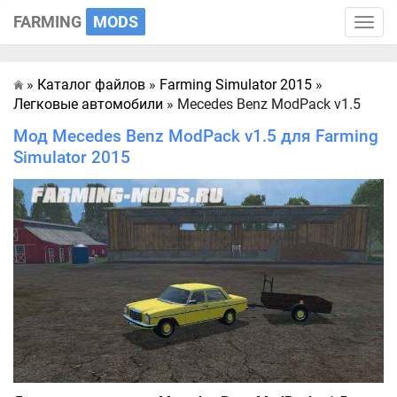
FARMING
MODS
Toggle
naviga
»
Каталог файлов
»
Farming Simulator 2015
»
Главная
Легковые автомобили
» Mecedes Benz ModPack v1.5
Мод Mecedes Benz ModPack v1.5 для Farming
Simulator 2015