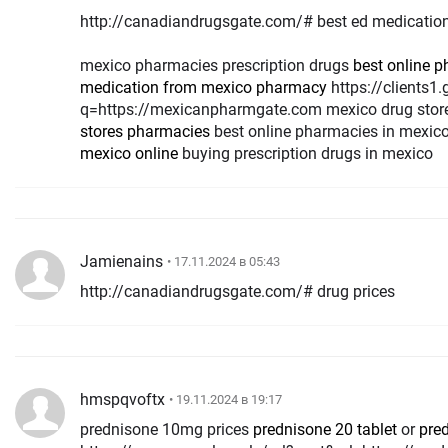
http://canadiandrugsgate.com/# best ed medicatio
mexico pharmacies prescription drugs
best online 
medication from mexico pharmacy
https://clients1.google.co.zm/url?
q=https://mexicanpharmgate.com mexico drug sto
stores pharmacies
best online pharmacies in mexic
mexico online
buying prescription drugs in mexico
Jamienains
• 17.11.2024 в 05:43
http://canadiandrugsgate.com/# drug prices
hmspqvoftx
• 19.11.2024 в 19:17
prednisone 10mg prices
prednisone 20 tablet
or
pre