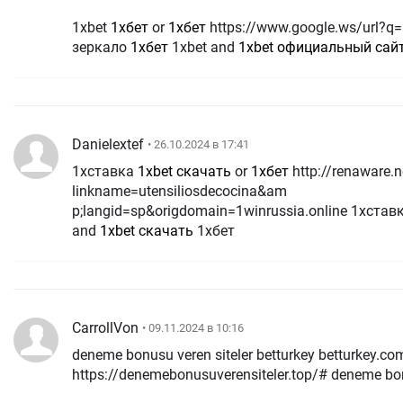
1xbet
1хбет
or
1хбет
https://www.google.ws/url?q=https://1winrussia.online 1xbet
зеркало
1хбет
1xbet and
1xbet официальный сай
Danielextef
• 26.10.2024 в 17:41
1хставка
1xbet скачать
or
1хбет
http://renaware.net/renaware-consultant/recipes/?
linkname=utensiliosdecocina&am
p;langid=sp&origdomain=1winrussia.online 1хстав
and
1xbet скачать
1хбет
CarrollVon
• 09.11.2024 в 10:16
deneme bonusu veren siteler betturkey betturkey.co
https://denemebonusuverensiteler.top/# deneme bonu