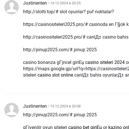
Justinenten
• 14.12.2024 в 20:25
http://slottr.top/# slot oyunlar? puf noktalar?
https://casinositeleri2025.pro/# casinoda en Г§ok
http://casinositeleri2025.pro/# canlД± casino bahis s
http://pinup2025.com/# pinup 2025
casino bonanza gГјncel giriЕџ
casino siteleri 2024
o
https://maps.google.gp/url?q=https://casinositeler
siteleri
casino slot online
canlД± bahis oyunlarД± 
Justinenten
• 15.12.2024 в 20:08
http://pinup2025.com/# pinup 2025
gГјvenilir oyun siteleri
casino bet giriЕџ
or
kazino on