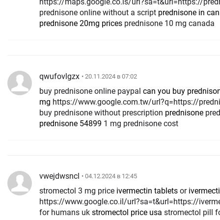
https://maps.google.co.ls/url?sa=t&url=https://pr
prednisone online without a script
prednisone in ca
prednisone 20mg prices
prednisone 10 mg canada
qwufovlgzx
• 20.11.2024 в 07:02
buy prednisone online paypal
can you buy prednison
mg
https://www.google.com.tw/url?q=https://prednisoneraypharm.com where can i
buy prednisone without prescription
prednisone
pred
prednisone 54899
1 mg prednisone cost
vwejdwsncl
• 04.12.2024 в 12:45
stromectol 3 mg price
ivermectin tablets
or
ivermect
https://www.google.co.il/url?sa=t&url=https://iverm
for humans uk
stromectol price usa
stromectol pill