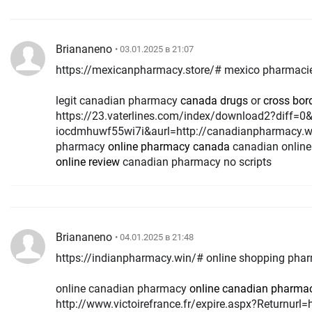
Briananeno
• 03.01.2025 в 21:07
https://mexicanpharmacy.store/# mexico pharmacie
legit canadian pharmacy
canada drugs
or
cross bo
https://23.vaterlines.com/index/download2?diff=0
iocdmhuwf55wi7i&aurl=http://canadianpharmacy.win
pharmacy
online pharmacy canada
canadian onlin
online review
canadian pharmacy no scripts
Briananeno
• 04.01.2025 в 21:48
https://indianpharmacy.win/# online shopping phar
online canadian pharmacy
online canadian pharma
http://www.victoirefrance.fr/expire.aspx?Returnurl