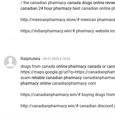
/ the canadian pharmacy
canada drugs online revie
canadian 24 hour pharmacy
best canadian online 
http://mexicanpharmacy.store/# mexican pharmaceu
https://indianpharmacy.win/# pharmacy website in
Ralphutera
• 05.01.2025 в 18:02
drugs from canada
online pharmacy canada
or
cana
https://maps.google.gl/url?q=https://canadianpha
scam
reliable canadian pharmacy
canadianpharma
pharmacy online
canadianpharmacy com
https://canadianpharmacy.win/# buying drugs fro
http://canadianpharmacy.win/# canadian discount