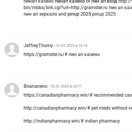
пинап казино
пинап казино
or
пин ап вход
http://www.e-douguya.com/cgi-
bin/mbbs/link.cgi?url=http://gramster.ru пин ап
пин ап зеркало and
pinup 2025
pinup 2025
JeffreyThomy
• 01.01.2025 в 16:16
https://gramster.ru/# пин ап казино
Briananeno
• 02.01.2025 в 23:17
https://canadianpharmacy.win/# recommended can
http://canadianpharmacy.win/# pet meds without ve
http://indianpharmacy.win/# indian pharmacy