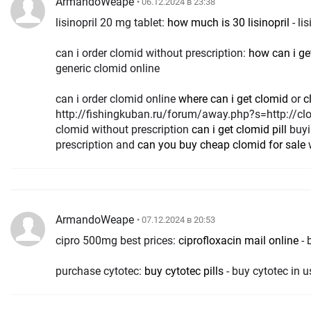
ArmandoWeape
• 06.12.2024 в 23:38
lisinopril 20 mg tablet:
how much is 30 lisinopril
- li
can i order clomid without prescription:
how can i ge
generic clomid online
can i order clomid online
where can i get clomid
or
c
http://fishingkuban.ru/forum/away.php?s=http://clo
clomid without prescription
can i get clomid pill
buyi
prescription and
can you buy cheap clomid for sale
w
ArmandoWeape
• 07.12.2024 в 20:53
cipro 500mg best prices:
ciprofloxacin mail online
- 
purchase cytotec:
buy cytotec pills
- buy cytotec in u