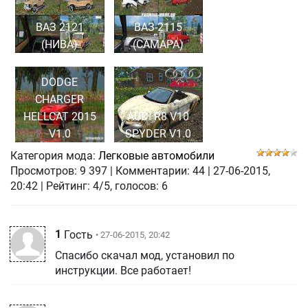
ВАЗ 2121
ВАЗ-2115
(НИВА)
(САМАРА)
DODGE
CHARGER
HELLCAT 2015
AUDI R8 V10
V1.0
SPYDER V1.0
Категория мода:
Легковые автомобили
Просмотров:
9 397
|
Комментарии:
44
|
27-06-2015,
20:42
| Рейтинг: 4/5, голосов:
6
1
Гость
• 27-06-2015, 20:42
Спасибо скачал мод, установил по
инструкции. Все работает!