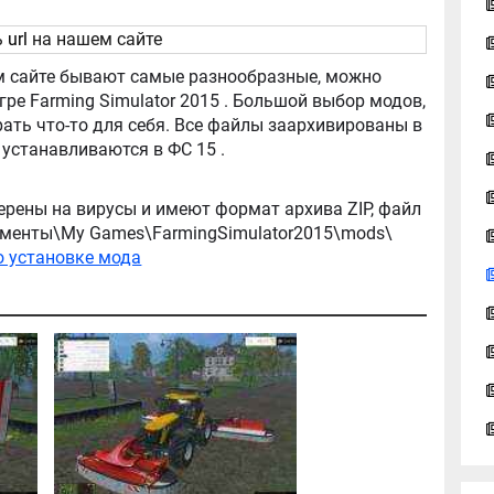
ь
url
на нашем сайте
tor 2015 . Большой выбор модов,
ть что-то для себя. Все файлы заархивированы в
архив, легко распаковываются, и легко устанавливаются в ФС 15 .
ерены на вирусы и имеют формат архива ZIP, файл
окументы\My Games\FarmingSimulator2015\mods\
о установке мода