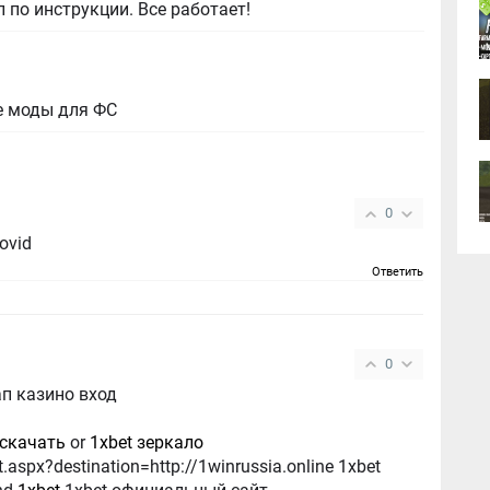
 по инструкции. Все работает!
е моды для ФС
0
covid
Ответить
0
ап казино вход
 скачать
or
1xbet зеркало
.aspx?destination=http://1winrussia.online 1xbet