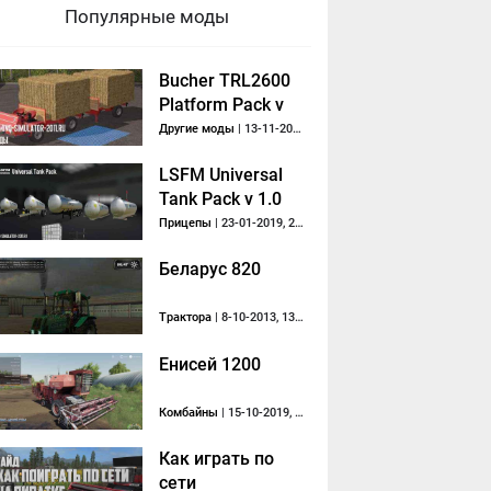
Популярные моды
Bucher TRL2600
Platform Pack v
1.0.0.2
Другие моды
| 13-11-2017, 22:10
LSFM Universal
Tank Pack v 1.0
Прицепы
| 23-01-2019, 21:23
Беларус 820
Трактора
| 8-10-2013, 13:55
Eниceй 1200
Комбайны
| 15-10-2019, 20:55
Как играть по
сети