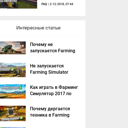
FAQ
| 2-12-2018, 07:44
Интересные статьи
Почему не
запускается Farming
Simulator 2019 -
решение
Не запускается
Farming Simulator
2017 - решение
Как играть в Фарминг
Симулятор 2017 по
сети на пиратке?
Почему дергается
техника в Farming
Simulator 2017