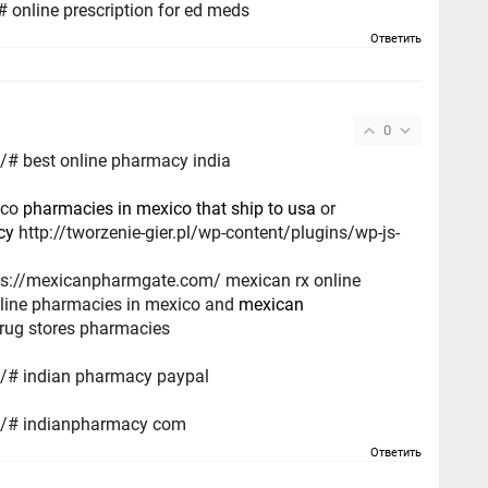
 online prescription for ed meds
Ответить
0
/# best online pharmacy india
ico
pharmacies in mexico that ship to usa
or
cy
http://tworzenie-gier.pl/wp-content/plugins/wp-js-
ps://mexicanpharmgate.com/ mexican rx online
line pharmacies in mexico and
mexican
rug stores pharmacies
/# indian pharmacy paypal
m/# indianpharmacy com
Ответить