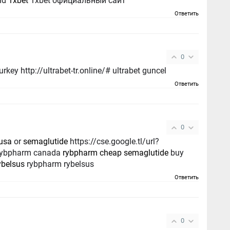
nd
1xbet
1xbet официальный сайт
Ответить
0
rkey http://ultrabet-tr.online/# ultrabet guncel
Ответить
0
 usa
or
semaglutide
https://cse.google.tl/url?
 rybpharm canada
rybpharm cheap semaglutide
buy
ybelsus
rybpharm rybelsus
Ответить
0