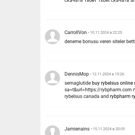
скачать
1хбет
1xbet скачать a
CarrollVon
• 10.11.2024 в 22:25
deneme bonusu veren siteler bettu
DennisMop
• 12.11.2024 в 15:26
semaglutide
buy rybelsus online
sa=t&url=https://rybpharm.com
rybelsus canada and
rybpharm r
Jamienains
• 15.11.2024 в 20:05