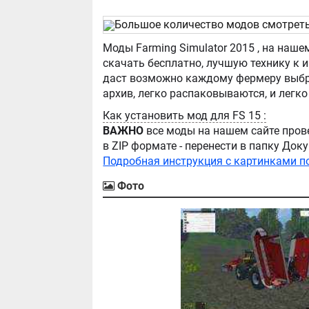
Большое количество модов смотрет
Моды Farming Simulator 2015 , на нашем сайте бывают самые разнообразные, можно
скачать бесплатно, лучшую технику к игре Farming Simula
даст возможно каждому фермеру выбра
Как установить мод для FS 15 :
ВАЖНО
все моды на нашем сайте пров
в ZIP формате - перенести в папку Д
Подробная инструкция с картинками п
Фото