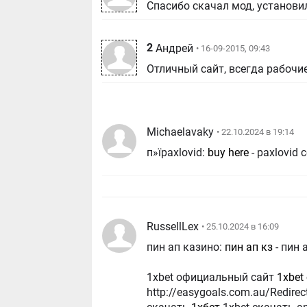
Спасибо скачал мод, установил
2
Андрей
• 16-09-2015, 09:43
Отличный сайт, всегда рабочи
Michaelavaky
• 22.10.2024 в 19:14
п»їpaxlovid:
buy here
- paxlovid 
RussellLex
• 25.10.2024 в 16:09
пин ап казино:
пин ап кз
- пин 
1xbet официальный сайт
1xbet
http://easygoals.com.au/Redirect