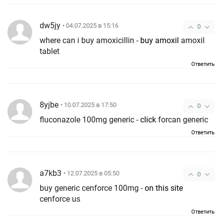
dw5jy
• 04.07.2025 в 15:16
0
where can i buy amoxicillin -
buy amoxil
amoxil
tablet
Ответить
8yjbe
• 10.07.2025 в 17:50
0
fluconazole 100mg generic -
click
forcan generic
Ответить
a7kb3
• 12.07.2025 в 05:50
0
buy generic cenforce 100mg -
on this site
cenforce us
Ответить