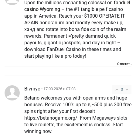
Upon the millions enchanting colossal on
fanduel
casino Wyoming
– the #1 tangible pelf casino
app in America. Reach your $1000 OPERATE IT
AGAIN honorarium and modify every make up,
хэнд and rotate into bona fide coin of the realm
rewards. Permanent ='pretty damned quick'
payouts, gigantic jackpots, and day in fight –
download FanDuel Casino in these times and
start playing like a pro today!
Ответить
Bivmyc
• 17.03.2026 в 07:03
0
Betano welcomes you with open arms and huge
bonuses. Receive 100% up to в‚¬500 plus 200 free
spins right after your first deposit
https://betanogame.org/. From Megaways slots
to live roulette, the excitement is endless. Start
winning now.