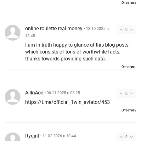
Ответить
online roulette real money
• 13.10.2025 в
0
13:45
I am in truth happy to glance at this blog posts
which consists of tons of worthwhile facts,
thanks towards providing such data.
Ответить
AllInAce
• 06.11.2025 в 03:25
0
https://t.me/official_1win_aviator/453
Ответить
Rydjnl
• 11.02.2026 в 10:44
0