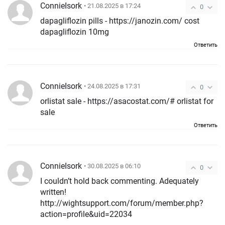
ConnieIsork
• 21.08.2025 в 17:24
0
dapagliflozin pills - https://janozin.com/ cost
dapagliflozin 10mg
Ответить
ConnieIsork
• 24.08.2025 в 17:31
0
orlistat sale - https://asacostat.com/# orlistat for
sale
Ответить
ConnieIsork
• 30.08.2025 в 06:10
0
I couldn’t hold back commenting. Adequately
written!
http://wightsupport.com/forum/member.php?
action=profile&uid=22034