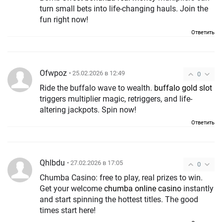
turn small bets into life-changing hauls. Join the
fun right now!
Ответить
Ofwpoz
• 25.02.2026 в 12:49
0
Ride the buffalo wave to wealth.
buffalo gold slot
triggers multiplier magic, retriggers, and life-
altering jackpots. Spin now!
Ответить
Qhlbdu
• 27.02.2026 в 17:05
0
Chumba Casino: free to play, real prizes to win.
Get your welcome
chumba online casino
instantly
and start spinning the hottest titles. The good
times start here!