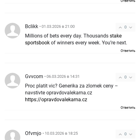
Ответить
Bclikk
• 01.03.2026 в 21:00
0
Millions of bets every day. Thousands
stake
sportsbook
of winners every week. You’re next.
Ответить
Gvvcom
• 06.03.2026 в 14:31
0
Proc platit vic? Generika za zlomek ceny –
navstivte opravdovalekarna.cz
https://opravdovalekarna.cz
Ответить
Ofvmjo
• 10.03.2026 в 18:25
0