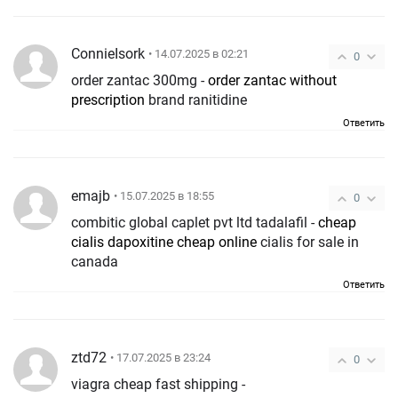
ConnieIsork
• 14.07.2025 в 02:21
0
order zantac 300mg -
order zantac without
prescription
brand ranitidine
Ответить
emajb
• 15.07.2025 в 18:55
0
combitic global caplet pvt ltd tadalafil -
cheap
cialis dapoxitine cheap online
cialis for sale in
canada
Ответить
ztd72
• 17.07.2025 в 23:24
0
viagra cheap fast shipping -