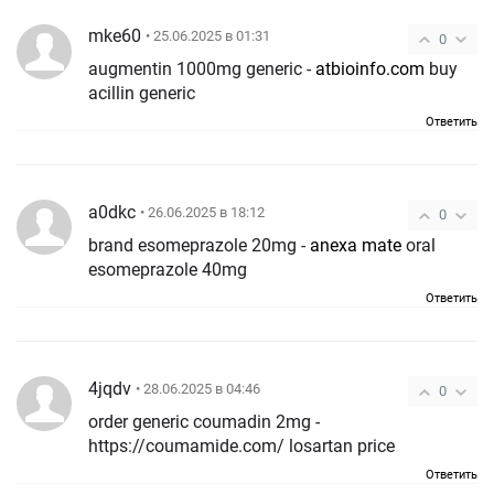
mke60
• 25.06.2025 в 01:31
0
augmentin 1000mg generic -
atbioinfo.com
buy
acillin generic
Ответить
a0dkc
• 26.06.2025 в 18:12
0
brand esomeprazole 20mg -
anexa mate
oral
esomeprazole 40mg
Ответить
4jqdv
• 28.06.2025 в 04:46
0
order generic coumadin 2mg -
https://coumamide.com/ losartan price
Ответить