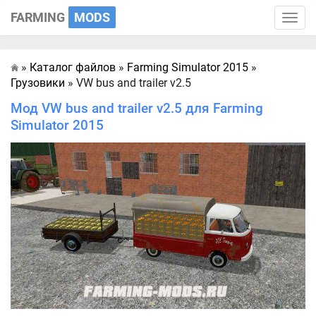
FARMING
MODS
Toggle
naviga
»
Каталог файлов
»
Farming Simulator 2015
»
Главная
Грузовики
» VW bus and trailer v2.5
Мод VW bus and trailer v2.5 для Farming
Simulator 2015