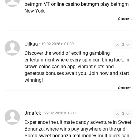
betmgm VT
online casino betmgm play
betmgm
New York
Ответить
Uilkaa
• 19.02.2026 в 01:39
0
Discover the world of exciting gambling
entertainment where every spin can bring luck. In
crown coins casino app
, vibrant slots and
generous bonuses await you. Join now and start
winning!
Ответить
Jmafck
• 22.02.2026 в 18:11
0
Experience the ultimate candy adventure in Sweet
Bonanza, where wins pay anywhere on the grid!
Bomb
sweet bonanza real money
multipliers can