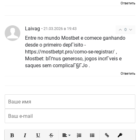
Ответить
Laivag
• 21.03.2026 в 19:43
0
Entre no mundo Mostbet e comece ganhando
desde o primeiro depГіsito -
https://mostbetpt.pro/como-se-registrar/ ,
Mostbet: bГґnus generoso, jogos incrГ­veis e
saques sem complicaГ§ГЈo .
Ответить