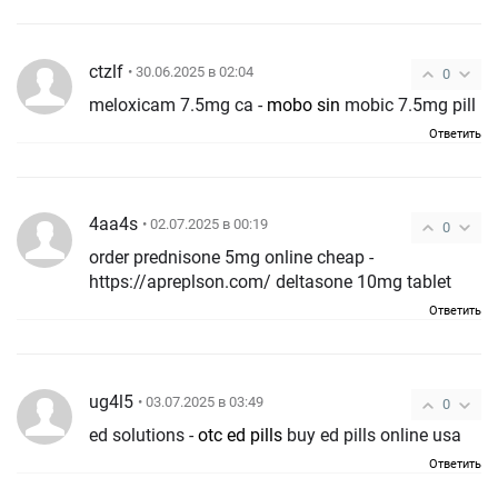
ctzlf
• 30.06.2025 в 02:04
0
meloxicam 7.5mg ca -
mobo sin
mobic 7.5mg pill
Ответить
4aa4s
• 02.07.2025 в 00:19
0
order prednisone 5mg online cheap -
https://apreplson.com/ deltasone 10mg tablet
Ответить
ug4l5
• 03.07.2025 в 03:49
0
ed solutions -
otc ed pills
buy ed pills online usa
Ответить