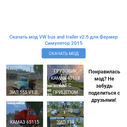
Скачать мод VW bus and trailer v2.5 для Фермер
Симулятор 2015
СКАЧАТЬ МОД
ГРУЗОВИК
Понравилась
КАМАЗ 43118
мод? Не
6X6 С
забудь
ЗИЛ 555 V1.0
ПРИЦЕПОМ
поделиться с
друзьями!
КАМАЗ 65115
ЗИЛ 130