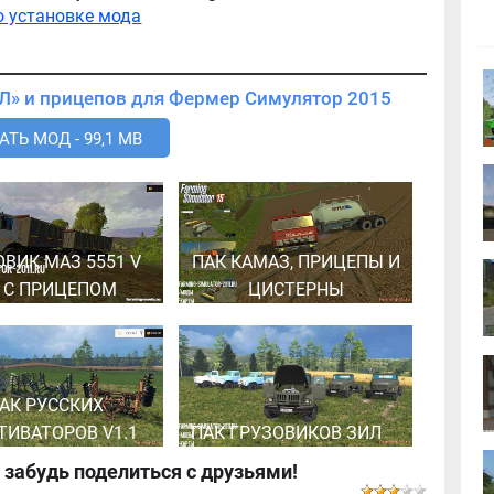
о установке мода
Скачать мод Пак грузовиков «ЗиЛ» и прицепов для Фермер Симулятор 2015
ТЬ МОД - 99,1 MB
ОВИК МАЗ 5551 V
ПАК КАМАЗ, ПРИЦЕПЫ И
0 С ПРИЦЕПОМ
ЦИСТЕРНЫ
АК РУССКИХ
ТИВАТОРОВ V1.1
ПАК ГРУЗОВИКОВ ЗИЛ
 забудь поделиться с друзьями!