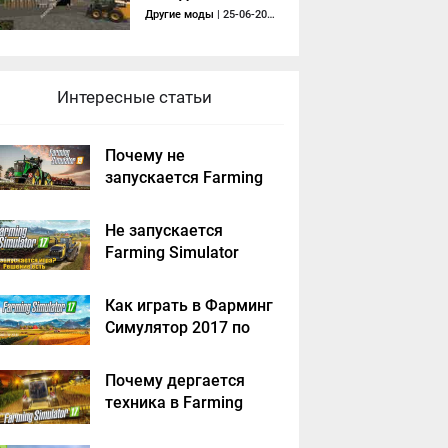
(пивоварня) v 2.0
Другие моды
| 25-06-2017, 12:13
Интересные статьи
Почему не
запускается Farming
Simulator 2019 -
решение
Не запускается
Farming Simulator
2017 - решение
Как играть в Фарминг
Симулятор 2017 по
сети на пиратке?
Почему дергается
техника в Farming
Simulator 2017