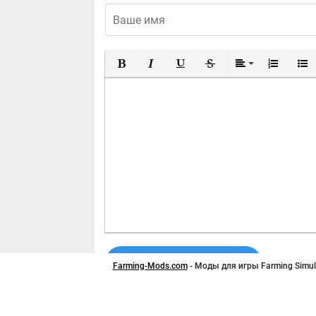
Полужирный
Курсив
Подчеркнутый
Зачеркнутый
Выравнивание
Нумерован
Марк
Отправить комментарий
Farming-Mods.com
- Моды для игры Farming Simula