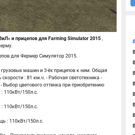
Пак грузовиков «ЗиЛ» и прицепов для Farming Simulator 2015
,
ерму.
епов для Фермер Симулятор 2015.
и грузовых машин и 3-ёх прицепов к ним. Общая
 скорости : 81 км.ч. - Рабочая светотехника -
 - Выбор цветового оттенка при приобретению
 : 110кВт/150л.с.
 : 110кВт/150л.с.
щь : 110кВт/150л.с.