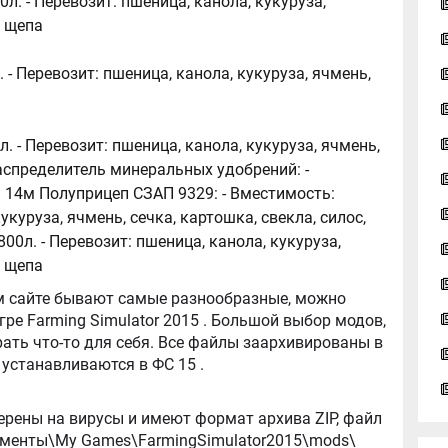
0л. - Перевозит: пшеница, канола, кукуруза,
с, щепа
. - Перевозит: пшеница, канола, кукуруза, ячмень,
л. - Перевозит: пшеница, канола, кукуруза, ячмень,
Распределитель минеральных удобрений: -
: 14м Полуприцеп СЗАП 9329: - Вместимость:
укуруза, ячмень, сечка, картошка, свекла, силос,
00л. - Перевозит: пшеница, канола, кукуруза,
, щепа
tor 2015 . Большой выбор модов,
ть что-то для себя. Все файлы заархивированы в
архив, легко распаковываются, и легко устанавливаются в ФС 15 .
ерены на вирусы и имеют формат архива ZIP, файл
окументы\My Games\FarmingSimulator2015\mods\