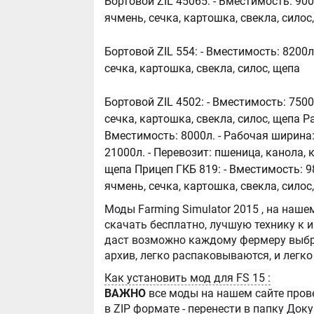
Бортовой ZIL 45065: - Вместимость: 900
ячмень, сечка, картошка, свекла, сило
Бортовой ZIL 554: - Вместимость: 8200л
сечка, картошка, свекла, силос, щепа
Бортовой ZIL 4502: - Вместимость: 7500
сечка, картошка, свекла, силос, щепа 
Вместимость: 8000л. - Рабочая ширина
21000л. - Перевозит: пшеница, канола, к
щепа Прицеп ГКБ 819: - Вместимость: 98
ячмень, сечка, картошка, свекла, силос
Моды Farming Simulator 2015 , на нашем сайте бывают самые разнообразные, можно
скачать бесплатно, лучшую технику к игре Farming Simula
даст возможно каждому фермеру выбра
Как установить мод для FS 15 :
ВАЖНО
все моды на нашем сайте пров
в ZIP формате - перенести в папку Д