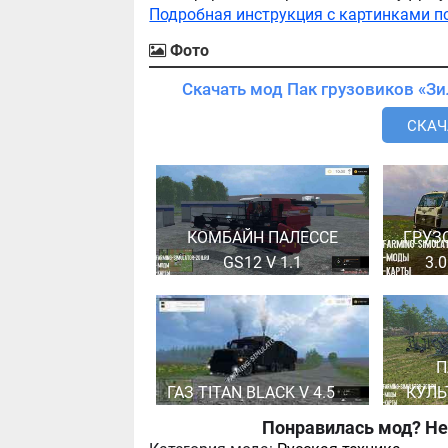
Подробная инструкция с картинками п
Фото
СКАЧА
КОМБАЙН ПАЛЕССЕ
ГРУЗ
GS12 V 1.1
3.
П
ГАЗ TITAN BLACK V 4.5
КУЛЬ
Понравилась мод? Не