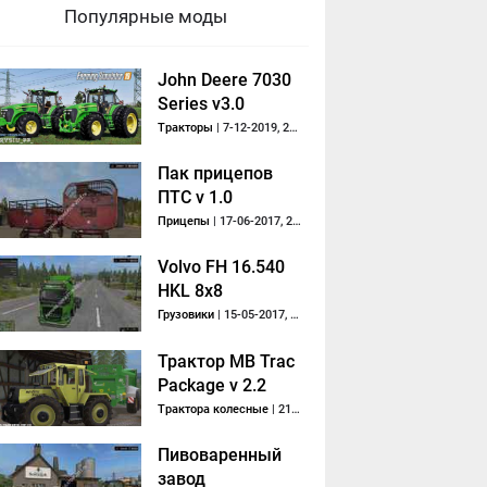
Популярные моды
John Deere 7030
Series v3.0
Тракторы
| 7-12-2019, 20:38
Пак прицепов
ПТС v 1.0
Прицепы
| 17-06-2017, 23:04
Volvo FH 16.540
HKL 8x8
Грузовики
| 15-05-2017, 21:12
Трактор MB Trac
Package v 2.2
Трактора колесные
| 21-03-2018, 14:37
Пивоваренный
завод