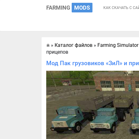
FARMING
MODS
КАК СКАЧАТЬ С СА
»
Каталог файлов
»
Farming Simulator
Главная
прицепов
Мод Пак грузовиков «ЗиЛ» и при