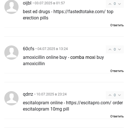
oijbl
• 03.07.2025 в 01:57
0
best ed drugs - https://fastedtotake.com/ top
erection pills
Ответить
60cfs
• 04.07.2025 в 13:24
0
amoxicillin online buy -
comba moxi
buy
amoxicillin
Ответить
qdrrz
• 10.07.2025 в 23:24
0
escitalopram online - https://escitapro.com/ order
escitalopram 10mg pill
Ответить