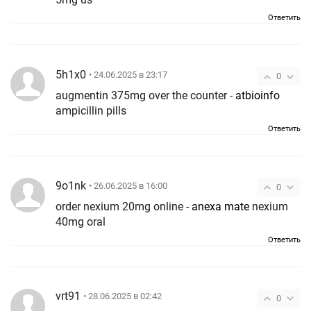
Ответить
5h1x0
• 24.06.2025 в 23:17
0
augmentin 375mg over the counter -
atbioinfo
ampicillin pills
Ответить
9o1nk
• 26.06.2025 в 16:00
0
order nexium 20mg online -
anexa mate
nexium
40mg oral
Ответить
vrt91
• 28.06.2025 в 02:42
0