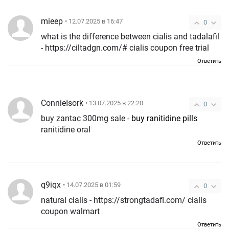
mieep
• 12.07.2025 в 16:47
0
what is the difference between cialis and tadalafil
- https://ciltadgn.com/# cialis coupon free trial
Ответить
ConnieIsork
• 13.07.2025 в 22:20
0
buy zantac 300mg sale -
buy ranitidine pills
ranitidine oral
Ответить
q9iqx
• 14.07.2025 в 01:59
0
natural cialis - https://strongtadafl.com/ cialis
coupon walmart
Ответить