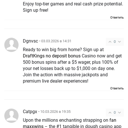
Enjoy top-tier games and real cash prize potential.
Sign up free!
Ответить
Dgnvsc
• 03.03.2026 в 14:31
0
Ready to win big from home? Sign up at
DraftKings no deposit bonus
Casino now and get
500 bonus spins after a $5 wager, plus 100% of
your net losses back up to $1,000 on day one.
Join the action with massive jackpots and
premium live dealer experiences!
Ответить
Catpgx
• 10.03.2026 в 19:35
0
Upon the millions enchanting strapping on
fan
maxxwins
– the #1 tangible in dough casino app