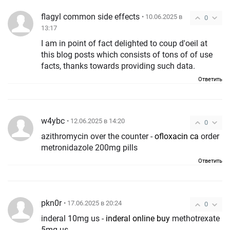
flagyl common side effects
• 10.06.2025 в
0
13:17
I am in point of fact delighted to coup d'oeil at
this blog posts which consists of tons of of use
facts, thanks towards providing such data.
Ответить
w4ybc
• 12.06.2025 в 14:20
0
azithromycin over the counter -
ofloxacin ca
order
metronidazole 200mg pills
Ответить
pkn0r
• 17.06.2025 в 20:24
0
inderal 10mg us -
inderal online buy
methotrexate
5mg us