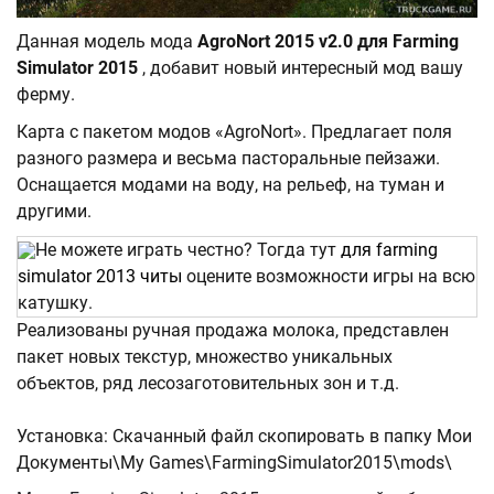
Данная модель мода
AgroNort 2015 v2.0 для Farming
Simulator 2015
, добавит новый интересный мод вашу
ферму.
Карта с пакетом модов «AgroNort». Предлагает поля
разного размера и весьма пасторальные пейзажи.
Оснащается модами на воду, на рельеф, на туман и
другими.
Не можете играть честно? Тогда тут
для farming
simulator 2013 читы
оцените возможности игры на всю
катушку.
Реализованы ручная продажа молока, представлен
пакет новых текстур, множество уникальных
объектов, ряд лесозаготовительных зон и т.д.
Установка: Скачанный файл скопировать в папку Мои
Документы\My Games\FarmingSimulator2015\mods\