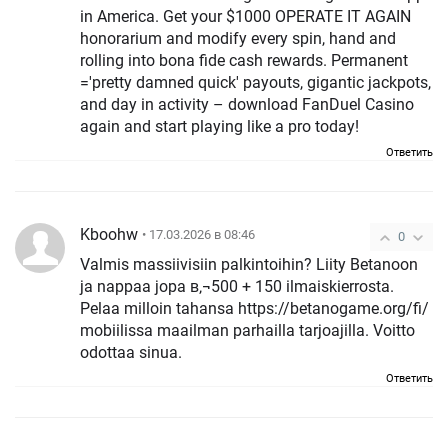
in America. Get your $1000 OPERATE IT AGAIN
honorarium and modify every spin, hand and
rolling into bona fide cash rewards. Permanent
='pretty damned quick' payouts, gigantic jackpots,
and day in activity – download FanDuel Casino
again and start playing like a pro today!
Ответить
Kboohw
• 17.03.2026 в 08:46
0
Valmis massiivisiin palkintoihin? Liity Betanoon
ja nappaa jopa в‚¬500 + 150 ilmaiskierrosta.
Pelaa milloin tahansa https://betanogame.org/fi/
mobiilissa maailman parhailla tarjoajilla. Voitto
odottaa sinua.
Ответить