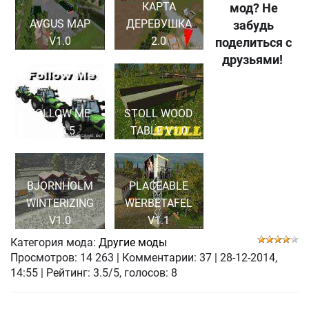
КАРТА
мод? Не
AVGUS MAP
ДЕРЕВУШКА
забудь
V1.0
2.0
поделиться с
друзьями!
FOLLOW ME
STOLL WOOD
V2.0.5
TABLE V1.0
BJORNHOLM
PLACEABLE
WINTERIZING
WERBETAFEL
V1.0
V1.1
Категория мода:
Другие моды
Просмотров:
14 263
|
Комментарии:
37
|
28-12-2014,
14:55
| Рейтинг: 3.5/5, голосов:
8