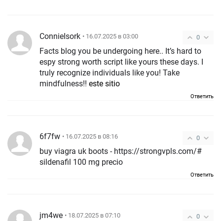
ConnieIsork
• 16.07.2025 в 03:00
0
Facts blog you be undergoing here.. It’s hard to
espy strong worth script like yours these days. I
truly recognize individuals like you! Take
mindfulness!!
este sitio
Ответить
6f7fw
• 16.07.2025 в 08:16
0
buy viagra uk boots - https://strongvpls.com/#
sildenafil 100 mg precio
Ответить
jm4we
• 18.07.2025 в 07:10
0