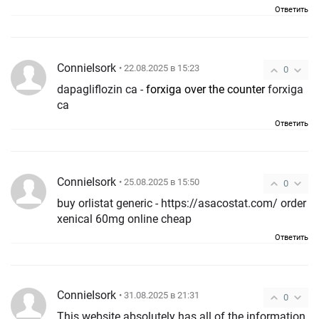
Ответить
ConnieIsork
• 22.08.2025 в 15:23
0
dapagliflozin ca -
forxiga over the counter
forxiga
ca
Ответить
ConnieIsork
• 25.08.2025 в 15:50
0
buy orlistat generic - https://asacostat.com/ order
xenical 60mg online cheap
Ответить
ConnieIsork
• 31.08.2025 в 21:31
0
This website absolutely has all of the information