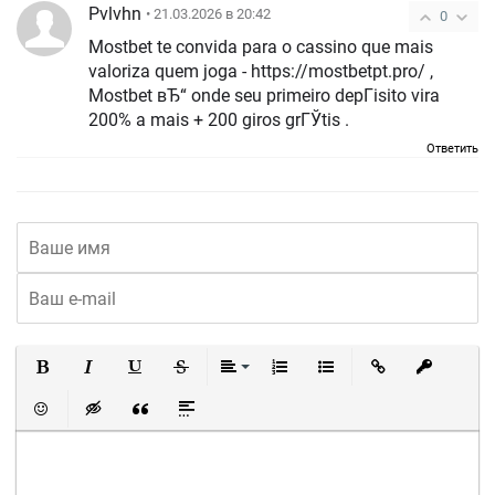
Pvlvhn
• 21.03.2026 в 20:42
0
Mostbet te convida para o cassino que mais
valoriza quem joga - https://mostbetpt.pro/ ,
Mostbet вЂ“ onde seu primeiro depГіsito vira
200% a mais + 200 giros grГЎtis .
Ответить
Полужирный
Курсив
Подчеркнутый
Зачеркнутый
Выравнивание
Нумерованный список
Маркированный список
Вставить ссылку
Вставить 
Вставить смайлик
Вставка скрытого текста
Вставка цитаты
Вставка спойлера