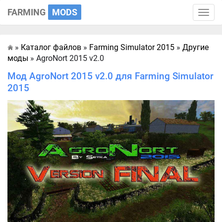
FARMING
MODS
Toggle
naviga
»
Каталог файлов
»
Farming Simulator 2015
»
Другие
Главная
моды
» AgroNort 2015 v2.0
Мод AgroNort 2015 v2.0 для Farming Simulator
2015