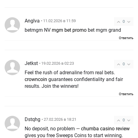
Anglva
• 11.02.2026 в 11:59
0
betmgm NV
mgm bet promo
bet mgm grand
Ответить
Jetkst
• 19.02.2026 в 02:23
0
Feel the rush of adrenaline from real bets.
crowncoin
guarantees confidentiality and fair
results. Join the winners!
Ответить
Dstqhg
• 27.02.2026 в 18:21
0
No deposit, no problem —
chumba casino review
gives you free Sweeps Coins to start winning.