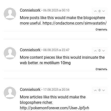
ConnieIsork
• 06.08.2025 в 00:10
0
More posts like this would make the blogosphere
more useful. https://ondactone.com/simvastatin/
Ответить
ConnieIsork
• 08.08.2025 в 22:47
0
More content pieces like this would insinuate the
web better.
rx motilium 10mg
Ответить
ConnieIsork
• 17.08.2025 в 20:34
0
More articles like this would make the
blogosphere richer.
http://pokemonforever.com/User-Jpfjvh