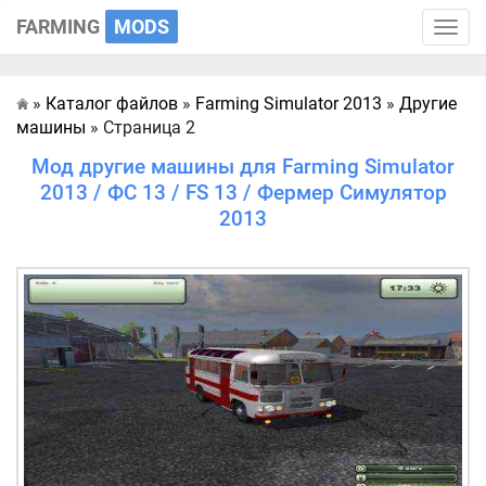
FARMING
MODS
Toggle
naviga
»
Каталог файлов
»
Farming Simulator 2013
»
Другие
Главная
машины
» Страница 2
Мод другие машины для Farming Simulator
2013 / ФС 13 / FS 13 / Фермер Симулятор
2013