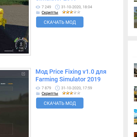
7 249
31-10-2020, 18:04
Скрипты
СКАЧАТЬ МОД
Мод Price Fixing v1.0 для
Farming Simulator 2019
7 879
31-10-2020, 17:59
Скрипты
СКАЧАТЬ МОД