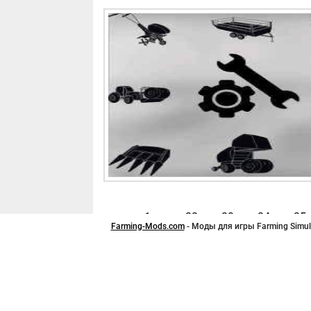
1
...
22
23
24
25
Farming-Mods.com
- Моды для игры Farming Simula