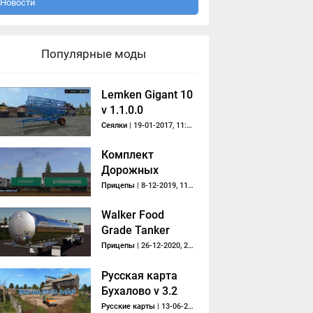
Новости
Популярные моды
Lemken Gigant 10
v 1.1.0.0
Сеялки
| 19-01-2017, 11:57
Комплект
Дорожных
Поездов
Прицепы
| 8-12-2019, 11:23
Walker Food
Grade Tanker
V1.0
Прицепы
| 26-12-2020, 20:26
Русская карта
Бухалово v 3.2
Русские карты
| 13-06-2018, 19:36