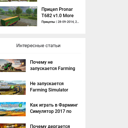
Прицеп Pronar
T682 v1.0 More
Realistic
Прицепы
| 28-09-2014, 21:12
Интересные статьи
Почему не
запускается Farming
Simulator 2019 -
решение
Не запускается
Farming Simulator
2017 - решение
Как играть в Фарминг
Симулятор 2017 по
сети на пиратке?
Почему дергается