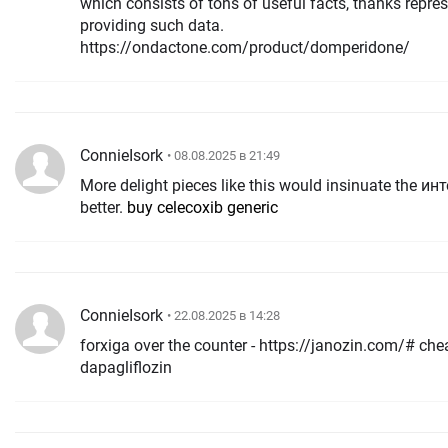
which consists of tons of useful facts, thanks repre
providing such data.
https://ondactone.com/product/domperidone/
ConnieIsork
• 08.08.2025 в 21:49
More delight pieces like this would insinuate the ин
better.
buy celecoxib generic
ConnieIsork
• 22.08.2025 в 14:28
forxiga over the counter - https://janozin.com/# cheap
dapagliflozin