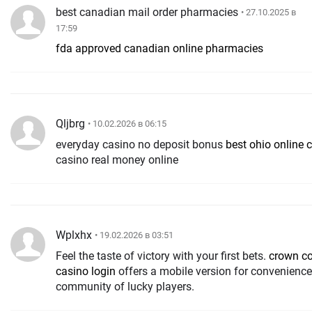
best canadian mail order pharmacies
• 27.10.2025 в
17:59
fda approved canadian online pharmacies
Qljbrg
• 10.02.2026 в 06:15
everyday casino no deposit bonus
best ohio online 
casino real money online
Wplxhx
• 19.02.2026 в 03:51
Feel the taste of victory with your first bets.
crown co
casino login
offers a mobile version for convenience
community of lucky players.