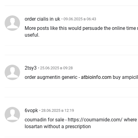
order cialis in uk
• 09.06.2025 в 06:43
More posts like this would persuade the online time
useful.
2tsy3
• 25.06.2025 в 09:28
order augmentin generic -
atbioinfo.com
buy ampicill
6vopk
• 28.06.2025 в 12:19
coumadin for sale - https://coumamide.com/ where 
losartan without a prescription