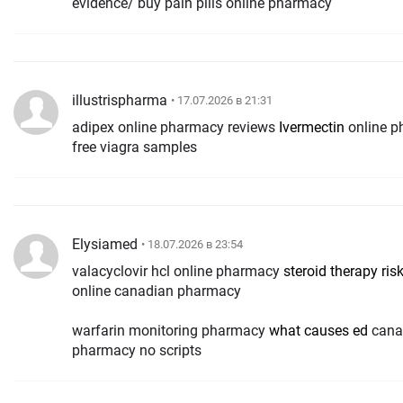
evidence/ buy pain pills online pharmacy
illustrispharma
• 17.07.2026 в 21:31
adipex online pharmacy reviews
Ivermectin
online 
free viagra samples
Elysiamed
• 18.07.2026 в 23:54
valacyclovir hcl online pharmacy
steroid therapy ris
online canadian pharmacy
warfarin monitoring pharmacy
what causes ed
cana
pharmacy no scripts