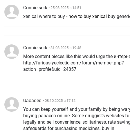
ConnieIsork
• 25.08.2025 в 14:51
xenical where to buy -
how to buy xenical
buy generi
ConnieIsork
• 31.08.2025 в 19:48
More content pieces like this would urge the интерне
http://furiouslyeclectic.com/forum/member.php?
action=profile&uid=24857
Uaoaded
• 08.10.2025 в 17:12
You can keep yourself and your family by being wa
buying panacea online. Some druggist's websites fu
legally and sell convenience, solitariness, rate savi
safeguards for purchasing medicines. buy in