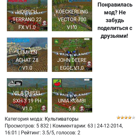
Понравилась
HORSCH
KOECKERLING
мод? Не
TERRANO 22
VECTOR 700
забудь
FX V1.0
V1.0
поделиться с
друзьями!
LEMKEN
ACHAT Z8
JOHN DEERE
V1.0
EGGE V1.0
VILA CHISEL
SXH 3 19 PH
UNIA KOMBI
V1.0
5.6
Категория мода:
Культиваторы
Просмотров:
5 832
|
Комментарии:
63
|
24-12-2014,
16:01
| Рейтинг: 3.5/5, голосов:
2