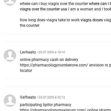
where can i buy viagra over the counter
where can i 
viagra over the counter usa
i am a woman and i took
how long does viagra take to work
viagra doses
viag
the counter
Levheato
• 02.07.2026 в 18:10
online pharmacy cash on delivery
https://pharmacologynumberone.com/ envision rx
locator
Vafheato
• 03.07.2026 в 22:12
participating lipitor pharmacy
https://pharmacologymaximum.com/ online pharm