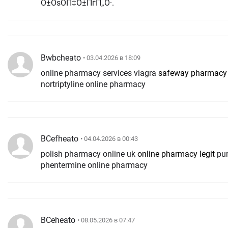
О±ОѕО­П‡О±ПѓП„О·.
Bwbcheato
• 03.04.2026 в 18:09
online pharmacy services viagra
safeway pharmacy 
nortriptyline online pharmacy
BCefheato
• 04.04.2026 в 00:43
polish pharmacy online uk
online pharmacy legit
pur
phentermine online pharmacy
BCeheato
• 08.05.2026 в 07:47