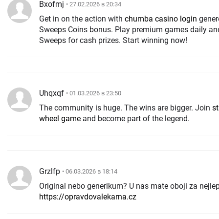
Bxofmj
• 27.02.2026 в 20:34
Get in on the action with
chumba casino login
gener
Sweeps Coins bonus. Play premium games daily an
Sweeps for cash prizes. Start winning now!
Uhqxqf
• 01.03.2026 в 23:50
The community is huge. The wins are bigger. Join
s
wheel game
and become part of the legend.
Grzlfp
• 06.03.2026 в 18:14
Original nebo generikum? U nas mate oboji za nejle
https://opravdovalekarna.cz