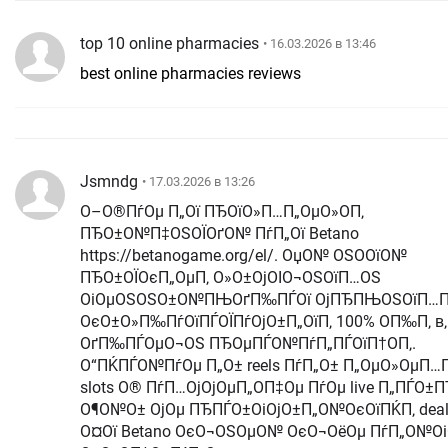
top 10 online pharmacies
• 16.03.2026 в 13:46
best online pharmacies reviews
Jsmndg
• 17.03.2026 в 13:26
О–О®ПѓОµ П„Ої ПЂОїО»П…П„ОµО»О­П‚
ПЂО±О№П‡ОЅОЇОґО№ ПѓП„Ої Betano
https://betanogame.org/el/. ОџО№ ОЅО­ОїО№
ПЂО±ОЇОєП„ОµП‚ О»О±ОјОІО¬ОЅОїП…ОЅ
ОіОµОЅОЅО±О№ПЊОґП‰ПЃОї ОјПЂПЊОЅОїП…П
ОєО±О»П‰ПѓОїПЃОЇПѓОјО±П„ОїП‚ 100% О­П‰П‚ в‚
ОґП‰ПЃОµО¬ОЅ ПЂОµПЃО№ПѓП„ПЃОїП†О­П‚.
О“ПЌПЃО№ПѓОµ П„О± reels ПѓП„О± П„ОµО»ОµП…
slots О® ПѓП…ОјОјОµП„О­П‡Оµ ПѓОµ live П„ПЃО±П
О¶О№О± ОјОµ ПЂПЃО±ОіОјО±П„О№ОєОїПЌП‚ deale
О¤Ої Betano ОєО¬ОЅОµО№ ОєО¬ОёОµ ПѓП„О№О