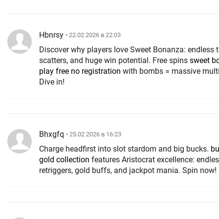
Hbnrsy
• 22.02.2026 в 22:03
Discover why players love Sweet Bonanza: endless 
scatters, and huge win potential. Free spins
sweet b
play free no registration
with bombs = massive multip
Dive in!
Bhxgfq
• 25.02.2026 в 16:23
Charge headfirst into slot stardom and big bucks.
bu
gold collection
features Aristocrat excellence: endle
retriggers, gold buffs, and jackpot mania. Spin now!