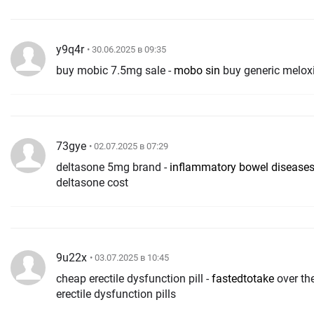
y9q4r
• 30.06.2025 в 09:35
buy mobic 7.5mg sale -
mobo sin
buy generic melo
73gye
• 02.07.2025 в 07:29
deltasone 5mg brand -
inflammatory bowel disease
deltasone cost
9u22x
• 03.07.2025 в 10:45
cheap erectile dysfunction pill -
fastedtotake
over th
erectile dysfunction pills