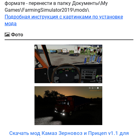
формате - перенести в папку Документы\My
Games\FarmingSimulator2019\mods\
Подробная инструкция с картинками по установке
мода
Фото
Скачать мод Камаз Зерновоз и Прицеп v1.1 для