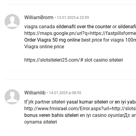
WilliamBrorm
• 13.01.2025 в 23:59
viagra canada
sildenafil over the counter
or
sildenaf
https://maps.google.pn/url?q=https://fastpillsform
Order Viagra 50 mg online
best price for viagra 10
Viagra online price
https://slotsiteleri25.com/# slot casino siteleri
Williamlib
• 14.01.2025 в 08:55
tГјrk partner siteleri
yasal kumar siteleri
or
en iyi yab
http://www.fmisrael.com/Error.aspx?url=http://slotsit
bonus veren bahis siteleri
en iyi casino oyunlarД± 
oynama siteleri