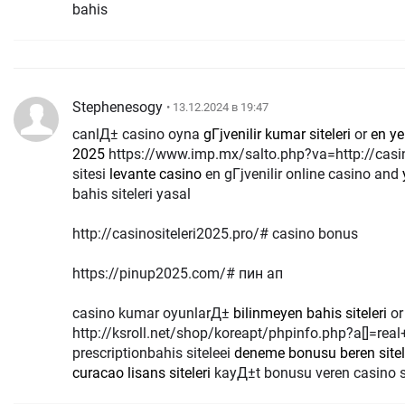
bahis
Stephenesogy
• 13.12.2024 в 19:47
canlД± casino oyna
gГјvenilir kumar siteleri
or
en ye
2025
https://www.imp.mx/salto.php?va=http://casinositeleri2025.pro lisanslД± bahis
sitesi
levante casino
en gГјvenilir online casino and
bahis siteleri yasal
http://casinositeleri2025.pro/# casino bonus
https://pinup2025.com/# пин ап
casino kumar oyunlarД±
bilinmeyen bahis siteleri
o
http://ksroll.net/shop/koreapt/phpinfo.php?a[]=real
prescriptionbahis siteleei
deneme bonusu beren sitel
curacao lisans siteleri
kayД±t bonusu veren casino si