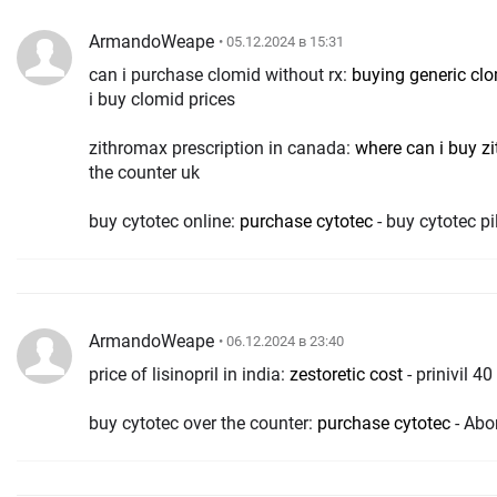
ArmandoWeape
• 05.12.2024 в 15:31
can i purchase clomid without rx:
buying generic clo
i buy clomid prices
zithromax prescription in canada:
where can i buy z
the counter uk
buy cytotec online:
purchase cytotec
- buy cytotec pi
ArmandoWeape
• 06.12.2024 в 23:40
price of lisinopril in india:
zestoretic cost
- prinivil 4
buy cytotec over the counter:
purchase cytotec
- Abor