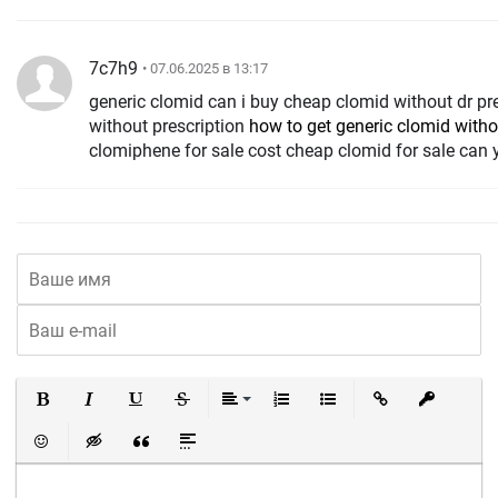
7c7h9
• 07.06.2025 в 13:17
generic clomid can i buy cheap clomid without dr pr
without prescription
how to get generic clomid witho
clomiphene for sale cost cheap clomid for sale can 
Полужирный
Курсив
Подчеркнутый
Зачеркнутый
Выравнивание
Нумерованный список
Маркированный список
Вставить ссылку
Вставить 
Вставить смайлик
Вставка скрытого текста
Вставка цитаты
Вставка спойлера