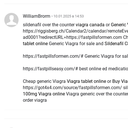
WilliamBrorm
• 10.01.2025 в 14:53
sildenafil over the counter
viagra canada
or
Generic 
https://riggisberg.ch/Calendar2/calendar/remot
ad0001?redirectURL=https://fastpillsformen.com Ch
tablet online
Generic Viagra for sale and
Sildenafil 
https://fastpillsformen.com/# Generic Viagra for sa
https://fastpillseasy.com/# best online ed medicati
Cheap generic Viagra
Viagra tablet online
or
Buy Via
https://got4x4.com/source/fastpillsformen.com/ sil
100mg Viagra online
Viagra generic over the counte
order viagra