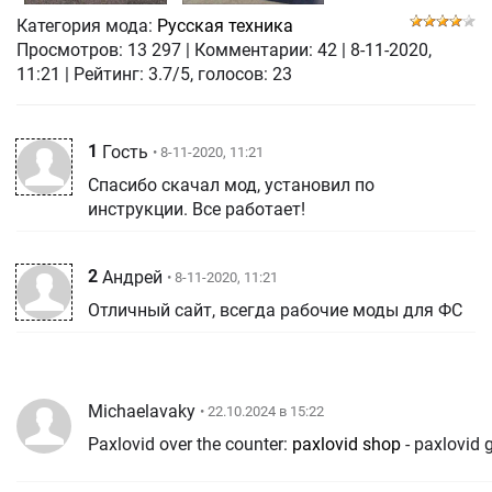
Категория мода:
Русская техника
Просмотров:
13 297
|
Комментарии:
42
|
8-11-2020,
11:21
| Рейтинг: 3.7/5, голосов:
23
1
Гость
• 8-11-2020, 11:21
Спасибо скачал мод, установил по
инструкции. Все работает!
2
Андрей
• 8-11-2020, 11:21
Отличный сайт, всегда рабочие моды для ФС
Michaelavaky
• 22.10.2024 в 15:22
Paxlovid over the counter:
paxlovid shop
- paxlovid 