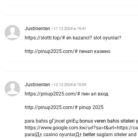
Justinenten
• 11.12.2024 в 19:41
https://slottr.top/# en kazancl? slot oyunlar?
http://pinup2025.com/# пинап казино
Justinenten
• 12.12.2024 в 15:05
https://pinup2025.com/# пин ап вход
http://pinup2025.com/# pinup 2025
para bahis gГјncel giriЕџ
bonus veren bahis siteleri 
https://www.google.com.kw/url?sa=t&url=https://ca
paralД± casino oyunlarД±
betler
saglam siteler and