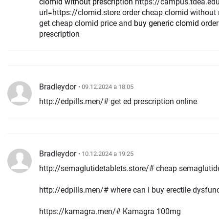
clomid without prescription
https://campus.tdea.edu.co/cas/logout?
url=https://clomid.store order cheap clomid without
get cheap clomid price and
buy generic clomid
order
prescription
Bradleydor
• 09.12.2024 в 18:05
http://edpills.men/# get ed prescription online
Bradleydor
• 10.12.2024 в 19:25
http://semaglutidetablets.store/# cheap semaglutide
http://edpills.men/# where can i buy erectile dysfunc
https://kamagra.men/# Kamagra 100mg