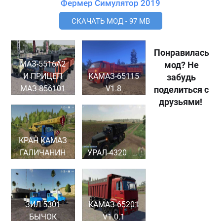
Фермер Симулятор 2019
СКАЧАТЬ МОД - 97 MB
Понравилась
МАЗ-5516А2
мод? Не
И ПРИЦЕП
КАМАЗ-65115
забудь
МАЗ-856101
V1.8
поделиться с
друзьями!
КРАН КАМАЗ
ГАЛИЧАНИН
УРАЛ-4320
ЗИЛ 5301
КАМАЗ-65201
БЫЧОК
V1.0.1