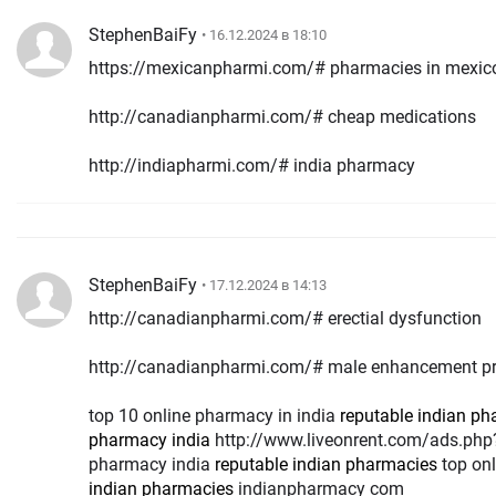
StephenBaiFy
• 16.12.2024 в 18:10
https://mexicanpharmi.com/# pharmacies in mexico 
http://canadianpharmi.com/# cheap medications
http://indiapharmi.com/# india pharmacy
StephenBaiFy
• 17.12.2024 в 14:13
http://canadianpharmi.com/# erectial dysfunction
http://canadianpharmi.com/# male enhancement p
top 10 online pharmacy in india
reputable indian p
pharmacy india
http://www.liveonrent.com/ads.php?ad=http://indiapharmi.com/ world
pharmacy india
reputable indian pharmacies
top on
indian pharmacies
indianpharmacy com