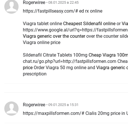
Rogerwiree
• 08.01.2025 в 22:45
https://fastpillseasy.com/# ed rx online
Viagra tablet online
Cheapest Sildenafil online
or
Via
https://www.google.al/url?q=https://fastpillsforme
Viagra generic over the counter
over the counter sild
Viagra online price
Sildenafil Citrate Tablets 100mg
Cheap Viagra 100
chat.ru/go.php?url=http://fastpillsformen.com Cheap
price
Order Viagra 50 mg online and
Viagra generic 
prescription
Rogerwiree
• 09.01.2025 в 15:31
https://maxpillsformen.com/# Cialis 20mg price in