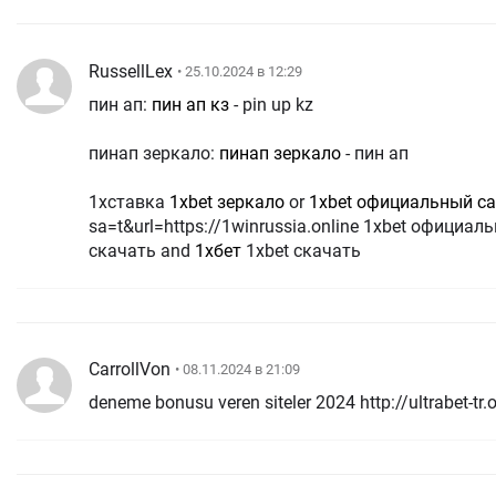
RussellLex
• 25.10.2024 в 12:29
пин ап:
пин ап кз
- pin up kz
пинап зеркало:
пинап зеркало
- пин ап
1хставка
1xbet зеркало
or
1xbet официальный с
sa=t&url=https://1winrussia.online 1xbet официа
скачать and
1хбет
1xbet скачать
CarrollVon
• 08.11.2024 в 21:09
deneme bonusu veren siteler 2024 http://ultrabet-tr.