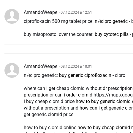
ArmandoWeape
• 07.12.2024 в 12:51
ciprofloxacin 500 mg tablet price:
п»їcipro generic
- 
buy misoprostol over the counter:
buy cytotec pills
- 
ArmandoWeape
• 08.12.2024 в 18:01
п»їcipro generic:
buy generic ciprofloxacin
- cipro
where can i get cheap clomid without dr prescriptio
prescription
or
can i order clomid
https://maps.google.jo/url?q=https://clomid.store can
i buy cheap clomid price
how to buy generic clomid 
without a prescription and
how can i get generic clo
get generic clomid price
how to buy clomid online
how to buy cheap clomid n