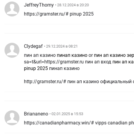
JeffreyThomy
• 28.12.2024 в 20:20
https://gramster.ru/# pinup 2025
Clydegaf
• 29.12.2024 в 08:21
пин ап казино
пинап казино
or
пин ап казино зе
sa=t&url=https://gramster.ru пин ап вход
пин ап к
pinup 2025
пинап казино
http://gramster.ru/# пин ап казино официальный 
Briananeno
• 02.01.2025 в 15:53
https://canadianpharmacy.win/# vipps canadian p