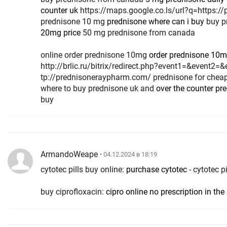
counter uk
https://maps.google.co.ls/url?q=https://prednisoneraypharm.com buy
prednisone 10 mg
prednisone where can i buy
buy p
20mg price
50 mg prednisone from canada
online order prednisone 10mg
order prednisone 10
http://brlic.ru/bitrix/redirect.php?event1=&event2
tp://prednisoneraypharm.com/ prednisone for chea
where to buy prednisone uk and
over the counter pr
buy
ArmandoWeape
• 04.12.2024 в 18:19
cytotec pills buy online:
purchase cytotec
- cytotec p
buy ciprofloxacin:
cipro online no prescription in the