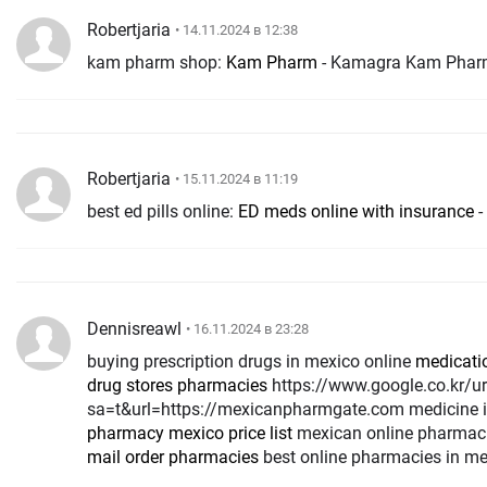
Robertjaria
• 14.11.2024 в 12:38
kam pharm shop:
Kam Pharm
- Kamagra Kam Pha
Robertjaria
• 15.11.2024 в 11:19
best ed pills online:
ED meds online with insurance
-
Dennisreawl
• 16.11.2024 в 23:28
buying prescription drugs in mexico online
medicati
drug stores pharmacies
https://www.google.co.kr/url?
sa=t&url=https://mexicanpharmgate.com medicine 
pharmacy mexico price list
mexican online pharmaci
mail order pharmacies
best online pharmacies in me