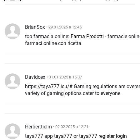
BrianSox
• 29.01.2025 в 12:45
top farmacia online:
Farma Prodotti
- farmacie online affi
farmaci online con ricetta
Davidcex
• 31.01.2025 в 15:07
https://taya777.icu/# Gaming regulations are overs
variety of gaming options cater to everyone.
Herberttielm
• 02.02.2025 в 12:21
taya777 app
taya777
or
taya777 register login