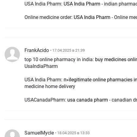
USA India Pharm:
USA India Pharm
- indian pharmac
Online medicine order:
USA India Pharm
- Online med
FrankAcido
• 17.04.2025 в 21:39
top 10 online pharmacy in india:
buy medicines onlin
UsaIndiaPharm
USA India Pharm:
п»їlegitimate online pharmacies i
medicine home delivery
USACanadaPharm:
usa canada pharm
- canadian d
SamuelMycle
• 18.04.2025 в 13:33