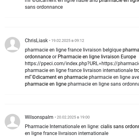
mГ©dicament en ligne fiable and
pharmacie en ligne
sans ordonnance
ChrisLiask
• 19.02.2025 в 09:12
pharmacie en ligne france livraison belgique
pharmac
ordonnance
or
Pharmacie en ligne livraison Europe
https://ppeci.com/index.php?URL=https://pharmaci
pharmacie en ligne france livraison internationale
tr
mГ©dicament en pharmacie
pharmacie en ligne av
pharmacie en ligne
pharmacie en ligne sans ordonn
Wilsonspalm
• 20.02.2025 в 19:00
Pharmacie Internationale en ligne:
cialis sans ordo
en ligne france livraison internationale