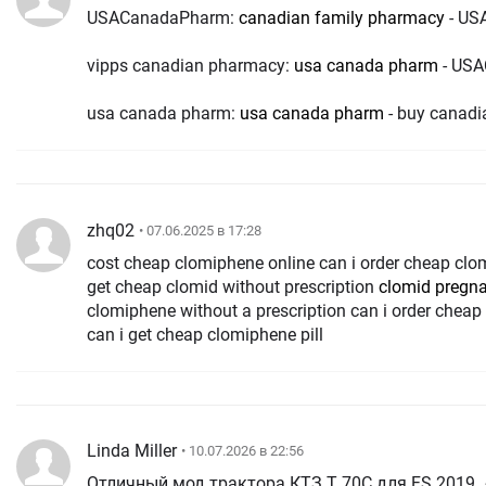
USACanadaPharm:
canadian family pharmacy
- US
vipps canadian pharmacy:
usa canada pharm
- US
usa canada pharm:
usa canada pharm
- buy canadi
zhq02
• 07.06.2025 в 17:28
cost cheap clomiphene online can i order cheap clom
get cheap clomid without prescription
clomid pregn
clomiphene without a prescription can i order cheap
can i get cheap clomiphene pill
Linda Miller
• 10.07.2026 в 22:56
Отличный мод трактора КТЗ Т 70С для FS 2019.