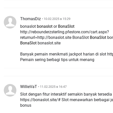
ThomasDiz
• 10.02.2025 в 15:29
bonaslot
bonaslot
or
BonaSlot
http://rebounderzsterling.pfestore.com/cart.aspx?
returnurl=http://bonaslot.site BonaSlot
BonaSlot
bon
BonaSlot
bonaslot.site
Banyak pemain menikmati jackpot harian di slot ht
Pemain sering berbagi tips untuk menang
WillieVaT
• 11.02.2025 в 16:47
Slot dengan fitur interaktif semakin banyak tersedia
https://bonaslot.site/# Slot menawarkan berbagai j
bonus