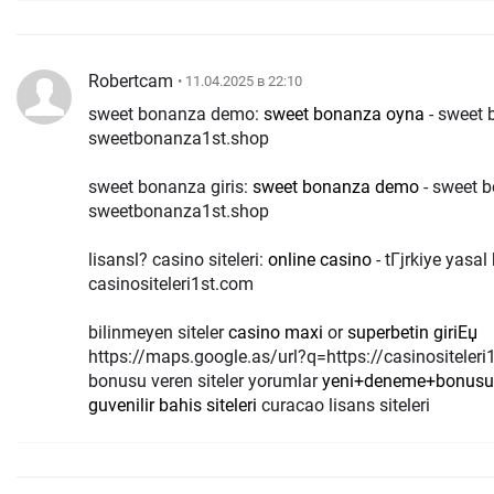
Robertcam
• 11.04.2025 в 22:10
sweet bonanza demo:
sweet bonanza oyna
- sweet 
sweetbonanza1st.shop
sweet bonanza giris:
sweet bonanza demo
- sweet 
sweetbonanza1st.shop
lisansl? casino siteleri:
online casino
- tГјrkiye yasal 
casinositeleri1st.com
bilinmeyen siteler
casino maxi
or
superbetin giriЕџ
https://maps.google.as/url?q=https://casinositeler
bonusu veren siteler yorumlar
yeni+deneme+bonusu
guvenilir bahis siteleri
curacao lisans siteleri