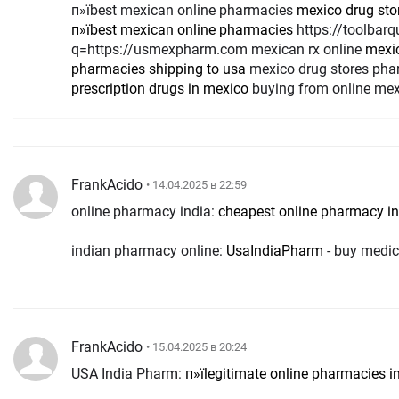
п»їbest mexican online pharmacies
mexico drug sto
п»їbest mexican online pharmacies
https://toolbarqueries.google.dj/url?
q=https://usmexpharm.com mexican rx online
mexi
pharmacies shipping to usa
mexico drug stores ph
prescription drugs in mexico
buying from online me
FrankAcido
• 14.04.2025 в 22:59
online pharmacy india:
cheapest online pharmacy in
indian pharmacy online:
UsaIndiaPharm
- buy medici
FrankAcido
• 15.04.2025 в 20:24
USA India Pharm:
п»їlegitimate online pharmacies i