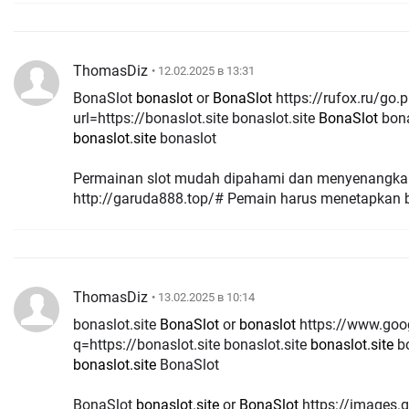
ThomasDiz
• 12.02.2025 в 13:31
BonaSlot
bonaslot
or
BonaSlot
https://rufox.ru/go.php?
url=https://bonaslot.site bonaslot.site
BonaSlot
bona
bonaslot.site
bonaslot
Permainan slot mudah dipahami dan menyenangka
http://garuda888.top/# Pemain harus menetapkan 
ThomasDiz
• 13.02.2025 в 10:14
bonaslot.site
BonaSlot
or
bonaslot
https://www.google.co.nz/url?
q=https://bonaslot.site bonaslot.site
bonaslot.site
bo
bonaslot.site
BonaSlot
BonaSlot
bonaslot.site
or
BonaSlot
https://images.google.lu/url?