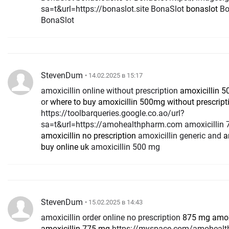
sa=t&url=https://bonaslot.site BonaSlot
bonaslot
Bo
BonaSlot
StevenDum
• 14.02.2025 в 15:17
amoxicillin online without prescription
amoxicillin 
or
where to buy amoxicillin 500mg without prescript
https://toolbarqueries.google.co.ao/url?
sa=t&url=https://amohealthpharm.com amoxicillin
amoxicillin no prescription
amoxicillin generic and
a
buy online uk
amoxicillin 500 mg
StevenDum
• 15.02.2025 в 14:43
amoxicillin order online no prescription
875 mg amoxi
amoxicillin 775 mg
https://myspace.com/amohealthpharm.com