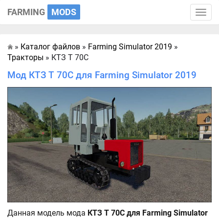
FARMING
MODS
Toggle
naviga
»
Каталог файлов
»
Farming Simulator 2019
»
Главная
Тракторы
» КТЗ Т 70С
Мод КТЗ Т 70С для Farming Simulator 2019
Данная модель мода
КТЗ Т 70С для Farming Simulator