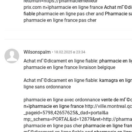
returnurl=https://pharmaciemeilleur
prix.com п»їpharmacie en ligne france
Achat mГ©di
fiable
pharmacie en ligne pas cher and
Pharmacie s
pharmacie en ligne france pas cher
Wilsonspalm
• 18.02.2025 в 23:34
Achat mГ©dicament en ligne fiable:
pharmacie en li
pharmacie en ligne france livraison belgique
Achat mГ©dicament en ligne fiable:
kamagra en lig
ligne sans ordonnance
pharmacie en ligne avec ordonnance
vente de mГ©d
п»їpharmacie en ligne france
http://ville.montreal.qc.ca/portal/page?
_pageid=5798,42657625&_dad=portal&a
mp;_schema=PORTAL&id=12879&ret=http://pharmac
pharmacie en ligne pas cher
pharmacie en ligne fran