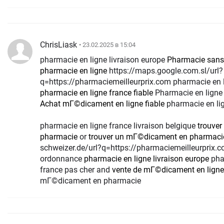
ChrisLiask
• 23.02.2025 в 15:04
pharmacie en ligne livraison europe
Pharmacie sans
pharmacie en ligne
https://maps.google.com.sl/url?
q=https://pharmaciemeilleurprix.com pharmacie en l
pharmacie en ligne france fiable
Pharmacie en ligne 
Achat mГ©dicament en ligne fiable
pharmacie en lig
pharmacie en ligne france livraison belgique
trouve
pharmacie
or
trouver un mГ©dicament en pharmaci
schweizer.de/url?q=https://pharmaciemeilleurprix.
ordonnance
pharmacie en ligne livraison europe
pha
france pas cher and
vente de mГ©dicament en ligne
mГ©dicament en pharmacie