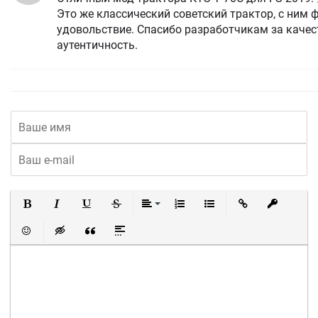
Это же классический советский трактор, с ним 
удовольствие. Спасибо разработчикам за качес
аутентичность.
Полужирный
Курсив
Подчеркнутый
Зачеркнутый
Выравнивание
Нумерованный список
Маркированный список
Вставить ссылку
Вставить 
Вставить смайлик
Вставка скрытого текста
Вставка цитаты
Вставка спойлера