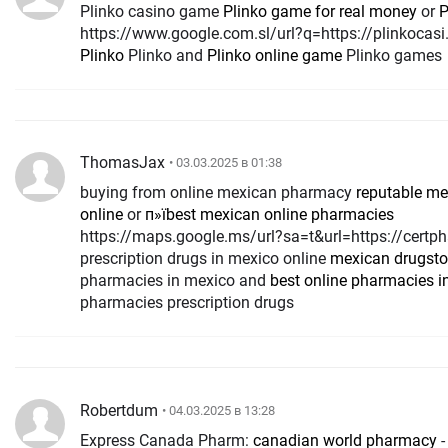
Plinko casino game
Plinko game for real money
or
P
https://www.google.com.sl/url?q=https://plinkocas
Plinko
Plinko and
Plinko online game
Plinko games
ThomasJax
• 03.03.2025 в 01:38
buying from online mexican pharmacy
reputable m
online
or
п»їbest mexican online pharmacies
https://maps.google.ms/url?sa=t&url=https://cert
prescription drugs in mexico online
mexican drugsto
pharmacies in mexico and
best online pharmacies i
pharmacies prescription drugs
Robertdum
• 04.03.2025 в 13:28
Express Canada Pharm:
canadian world pharmacy
-