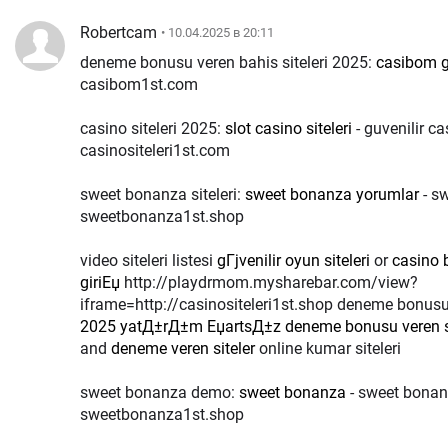
Robertcam
• 10.04.2025 в 20:11
deneme bonusu veren bahis siteleri 2025:
casibom g
casibom1st.com
casino siteleri 2025:
slot casino siteleri
- guvenilir ca
casinositeleri1st.com
sweet bonanza siteleri:
sweet bonanza yorumlar
- s
sweetbonanza1st.shop
video siteleri listesi
gГјvenilir oyun siteleri
or
casino 
giriЕџ
http://playdrmom.mysharebar.com/view?
iframe=http://casinositeleri1st.shop deneme bonusu 
2025 yatД±rД±m ЕџartsД±z deneme bonusu veren si
and
deneme veren siteler
online kumar siteleri
sweet bonanza demo:
sweet bonanza
- sweet bona
sweetbonanza1st.shop