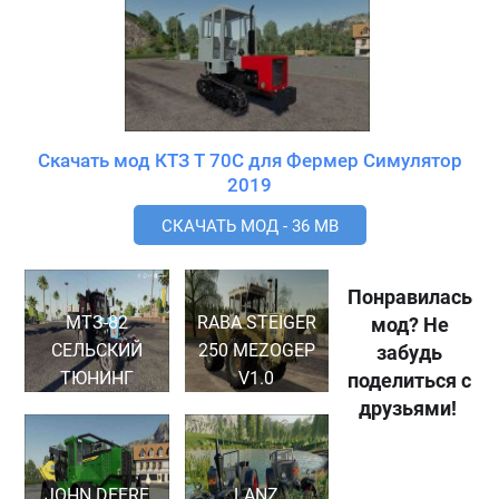
Скачать мод КТЗ Т 70С для Фермер Симулятор
2019
СКАЧАТЬ МОД - 36 MB
Понравилась
МТЗ-82
RABA STEIGER
мод? Не
СЕЛЬСКИЙ
250 MEZOGEP
забудь
ТЮНИНГ
V1.0
поделиться с
друзьями!
JOHN DEERE
LANZ