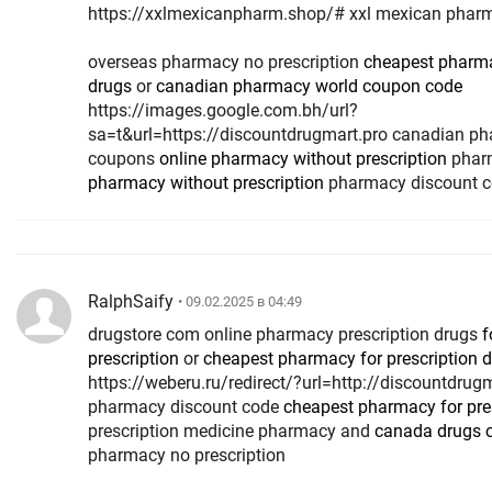
https://xxlmexicanpharm.shop/# xxl mexican phar
overseas pharmacy no prescription
cheapest pharma
drugs
or
canadian pharmacy world coupon code
https://images.google.com.bh/url?
sa=t&url=https://discountdrugmart.pro canadian p
coupons
online pharmacy without prescription
phar
pharmacy without prescription
pharmacy discount 
RalphSaify
• 09.02.2025 в 04:49
drugstore com online pharmacy prescription drugs
f
prescription
or
cheapest pharmacy for prescription 
https://weberu.ru/redirect/?url=http://discountdrug
pharmacy discount code
cheapest pharmacy for pre
prescription medicine pharmacy and
canada drugs 
pharmacy no prescription