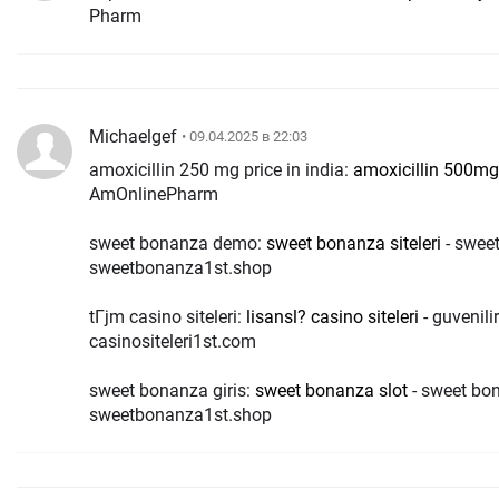
Pharm
Michaelgef
• 09.04.2025 в 22:03
amoxicillin 250 mg price in india:
amoxicillin 500mg
AmOnlinePharm
sweet bonanza demo:
sweet bonanza siteleri
- swee
sweetbonanza1st.shop
tГјm casino siteleri:
lisansl? casino siteleri
- guvenilir
casinositeleri1st.com
sweet bonanza giris:
sweet bonanza slot
- sweet bon
sweetbonanza1st.shop