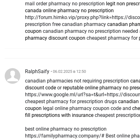
mail order pharmacy no prescription
legit non presc
canada online pharmacy no prescription
http://forum.himko.vip/proxy.php?link=https://disc
prescription free canadian pharmacy
canadian phar
coupon
canadian pharmacy no prescription needed
pharmacy discount coupon
cheapest pharmacy for p
RalphSaify
• 06.02.2025 в 12:50
canadian pharmacies not requiring prescription
can
discount code
or
reputable online pharmacy no presc
https://www.google.ml/url?sa=t&url=https://discou
cheapest pharmacy for prescription drugs
canadian
coupon
legal online pharmacy coupon code and
che
fill prescriptions with insurance
cheapest prescripti
best online pharmacy no prescription
https://familypharmacy.company/# Best online ph