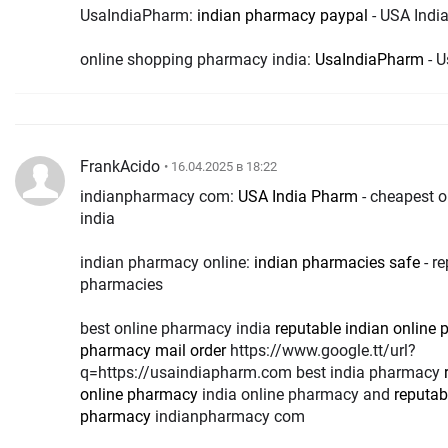
UsaIndiaPharm:
indian pharmacy paypal
- USA Indi
online shopping pharmacy india:
UsaIndiaPharm
- 
FrankAcido
• 16.04.2025 в 18:22
indianpharmacy com:
USA India Pharm
- cheapest 
india
indian pharmacy online:
indian pharmacies safe
- re
pharmacies
best online pharmacy india
reputable indian online
pharmacy mail order
https://www.google.tt/url?
q=https://usaindiapharm.com best india pharmacy
online pharmacy
india online pharmacy and
reputab
pharmacy
indianpharmacy com