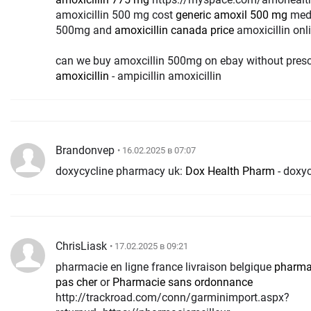
amoxicillin 500 mg cost
generic amoxil 500 mg
medi
500mg and
amoxicillin canada price
amoxicillin on
can we buy amoxcillin 500mg on ebay without presc
amoxicillin
- ampicillin amoxicillin
Brandonvep
• 16.02.2025 в 07:07
doxycycline pharmacy uk:
Dox Health Pharm
- doxyc
ChrisLiask
• 17.02.2025 в 09:21
pharmacie en ligne france livraison belgique
pharmac
pas cher
or
Pharmacie sans ordonnance
http://trackroad.com/conn/garminimport.aspx?