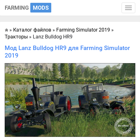
FARMING
MODS
Toggle
naviga
»
Каталог файлов
»
Farming Simulator 2019
»
Главная
Тракторы
» Lanz Bulldog HR9
Мод Lanz Bulldog HR9 для Farming Simulator
2019