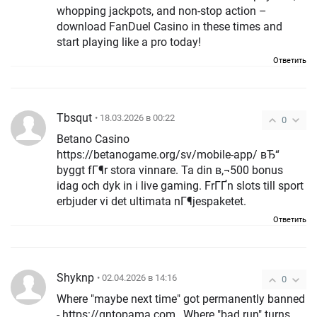
whopping jackpots, and non-stop action –
download FanDuel Casino in these times and
start playing like a pro today!
Ответить
Tbsqut
• 18.03.2026 в 00:22
0
Betano Casino
https://betanogame.org/sv/mobile-app/ вЂ“
byggt fГ¶r stora vinnare. Ta din в‚¬500 bonus
idag och dyk in i live gaming. FrГҐn slots till sport
erbjuder vi det ultimata nГ¶jespaketet.
Ответить
Shyknp
• 02.04.2026 в 14:16
0
Where "maybe next time" got permanently banned
- https://gntopama.com , Where "bad run" turns