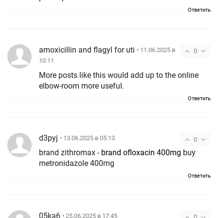
Ответить
amoxicillin and flagyl for uti
• 11.06.2025 в
0
10:11
More posts like this would add up to the online
elbow-room more useful.
Ответить
d3pyj
• 13.06.2025 в 05:13
0
brand zithromax -
brand ofloxacin 400mg
buy
metronidazole 400mg
Ответить
05ka6
• 25.06.2025 в 17:45
0