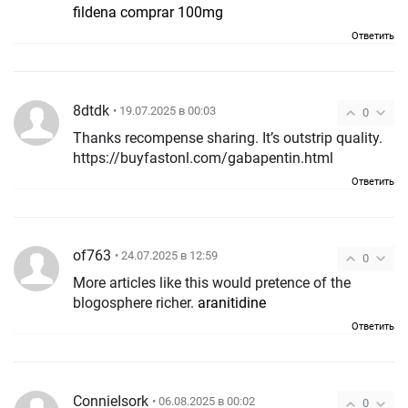
fildena comprar 100mg
Ответить
8dtdk
• 19.07.2025 в 00:03
0
Thanks recompense sharing. It’s outstrip quality.
https://buyfastonl.com/gabapentin.html
Ответить
of763
• 24.07.2025 в 12:59
0
More articles like this would pretence of the
blogosphere richer.
aranitidine
Ответить
ConnieIsork
• 06.08.2025 в 00:02
0