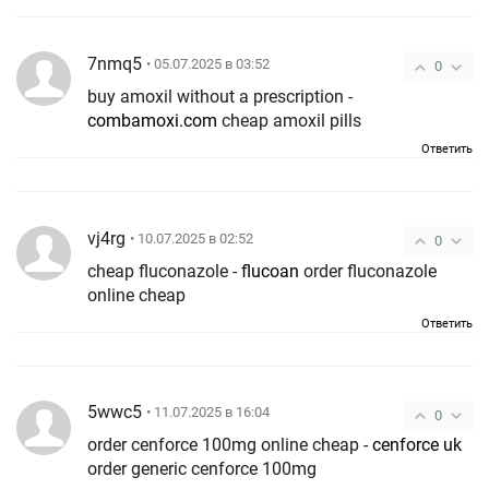
7nmq5
• 05.07.2025 в 03:52
0
buy amoxil without a prescription -
combamoxi.com
cheap amoxil pills
Ответить
vj4rg
• 10.07.2025 в 02:52
0
cheap fluconazole -
flucoan
order fluconazole
online cheap
Ответить
5wwc5
• 11.07.2025 в 16:04
0
order cenforce 100mg online cheap -
cenforce uk
order generic cenforce 100mg