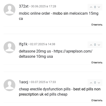
372xt
• 30.06.2025 в 17:28
0
mobic online order -
mobo sin
meloxicam 15mg
ca
Ответить
lfg1k
• 02.07.2025 в 14:38
0
deltasone 20mg us - https://apreplson.com/
deltasone 10mg usa
Ответить
1aocj
• 03.07.2025 в 17:33
0
cheap erectile dysfunction pills -
best ed pills non
prescription uk
ed pills cheap
Ответить