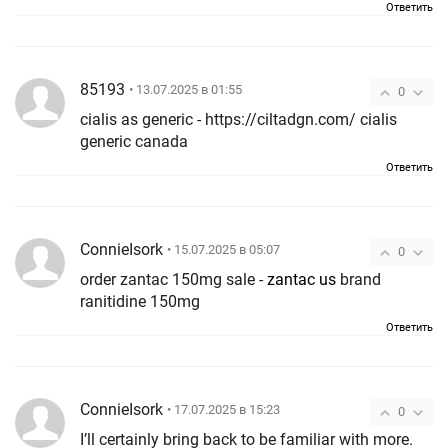
Ответить
85193
• 13.07.2025 в 01:55
0
cialis as generic - https://ciltadgn.com/ cialis
generic canada
Ответить
ConnieIsork
• 15.07.2025 в 05:07
0
order zantac 150mg sale -
zantac us
brand
ranitidine 150mg
Ответить
ConnieIsork
• 17.07.2025 в 15:23
0
I’ll certainly bring back to be familiar with more.