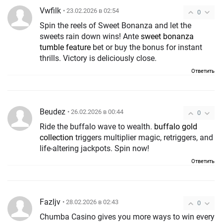
Vwfilk
• 23.02.2026 в 02:54
0
Spin the reels of Sweet Bonanza and let the
sweets rain down wins! Ante
sweet bonanza
tumble feature
bet or buy the bonus for instant
thrills. Victory is deliciously close.
Ответить
Beudez
• 26.02.2026 в 00:44
0
Ride the buffalo wave to wealth.
buffalo gold
collection
triggers multiplier magic, retriggers, and
life-altering jackpots. Spin now!
Ответить
Fazljv
• 28.02.2026 в 02:43
0
Chumba Casino gives you more ways to win every