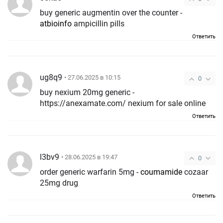
buy generic augmentin over the counter -
atbioinfo
ampicillin pills
Ответить
ug8q9
• 27.06.2025 в 10:15
0
buy nexium 20mg generic -
https://anexamate.com/ nexium for sale online
Ответить
l3bv9
• 28.06.2025 в 19:47
0
order generic warfarin 5mg -
coumamide
cozaar
25mg drug
Ответить