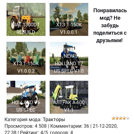
Понравилась
мод? Не
FIAT 1300DT
ХТЗ Т-150К
забудь
REBUILD
V1.0.0.1
поделиться с
друзьями!
NEW
ХТЗ Т-150К
HOLLAND T7
V1.0.0.2
US SPEC V1.0
NEW
HOLLAND T6
АЛТРАК А-600
US SPEC
V1.1
Категория мода:
Тракторы
Просмотров:
4 508
|
Комментарии:
36
|
21-12-2020,
22:38
| Рейтинг: 4/5, голосов:
4