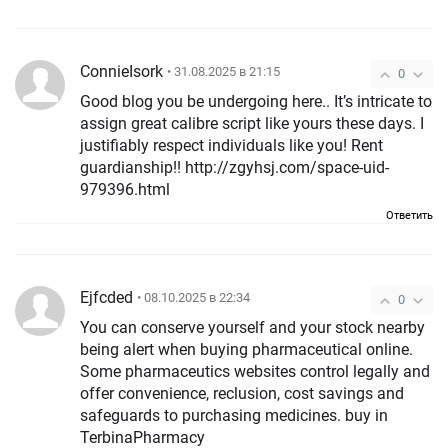
ConnieIsork
• 31.08.2025 в 21:15
0
Good blog you be undergoing here.. It’s intricate to
assign great calibre script like yours these days. I
justifiably respect individuals like you! Rent
guardianship!! http://zgyhsj.com/space-uid-
979396.html
Ответить
Ejfcded
• 08.10.2025 в 22:34
0
You can conserve yourself and your stock nearby
being alert when buying pharmaceutical online.
Some pharmaceutics websites control legally and
offer convenience, reclusion, cost savings and
safeguards to purchasing medicines. buy in
TerbinaPharmacy