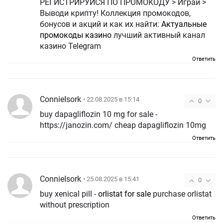
РЕГИСТРИРУЙСЯ ПО ПРОМОКОДУ > Играй >
Выводи крипту! Коллекция промокодов,
бонусов и акций и как их найти:
Актуальные
промокоды казино
лучший активный канал
казино Telegram
Ответить
ConnieIsork
• 22.08.2025 в 15:14
0
buy dapagliflozin 10 mg for sale -
https://janozin.com/ cheap dapagliflozin 10mg
Ответить
ConnieIsork
• 25.08.2025 в 15:41
0
buy xenical pill -
orlistat for sale
purchase orlistat
without prescription
Ответить