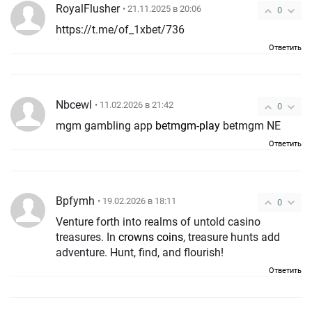
RoyalFlusher
• 21.11.2025 в 20:06
0
https://t.me/of_1xbet/736
Ответить
Nbcewl
• 11.02.2026 в 21:42
0
mgm gambling app
betmgm-play
betmgm NE
Ответить
Bpfymh
• 19.02.2026 в 18:11
0
Venture forth into realms of untold casino
treasures. In
crowns coins
, treasure hunts add
adventure. Hunt, find, and flourish!
Ответить