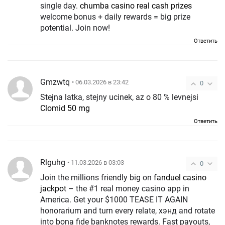
single day.
chumba casino real cash prizes
welcome bonus + daily rewards = big prize
potential. Join now!
Ответить
Gmzwtq
• 06.03.2026 в 23:42
0
Stejna latka, stejny ucinek, az o 80 % levnejsi
Clomid 50 mg
Ответить
Rlguhg
• 11.03.2026 в 03:03
0
Join the millions friendly big on
fanduel casino
jackpot
– the #1 real money casino app in
America. Get your $1000 TEASE IT AGAIN
honorarium and turn every relate, хэнд and rotate
into bona fide banknotes rewards. Fast payouts,