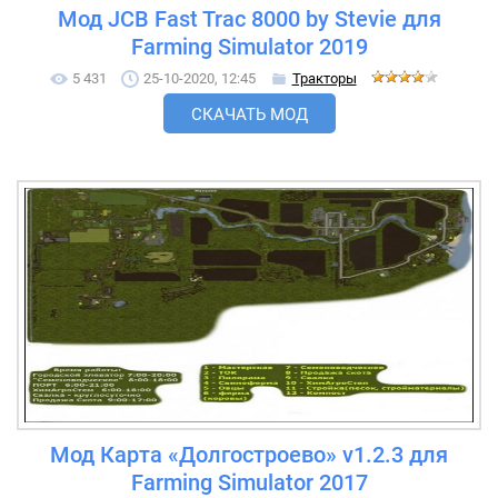
Мод JCB Fast Trac 8000 by Stevie для
Farming Simulator 2019
5 431
25-10-2020, 12:45
Тракторы
СКАЧАТЬ МОД
Мод Карта «Долгостроево» v1.2.3 для
Farming Simulator 2017