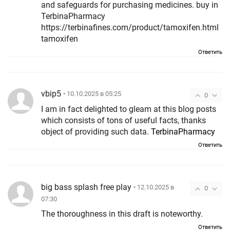
and safeguards for purchasing medicines. buy in
TerbinaPharmacy
https://terbinafines.com/product/tamoxifen.html
tamoxifen
Ответить
vbip5
• 10.10.2025 в 05:25
0
I am in fact delighted to gleam at this blog posts
which consists of tons of useful facts, thanks
object of providing such data.
TerbinaPharmacy
Ответить
big bass splash free play
• 12.10.2025 в
0
07:30
The thoroughness in this draft is noteworthy.
Ответить