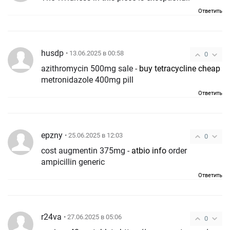
Ответить
husdp
• 13.06.2025 в 00:58
0
azithromycin 500mg sale -
buy tetracycline cheap
metronidazole 400mg pill
Ответить
epzny
• 25.06.2025 в 12:03
0
cost augmentin 375mg -
atbio info
order
ampicillin generic
Ответить
r24va
• 27.06.2025 в 05:06
0