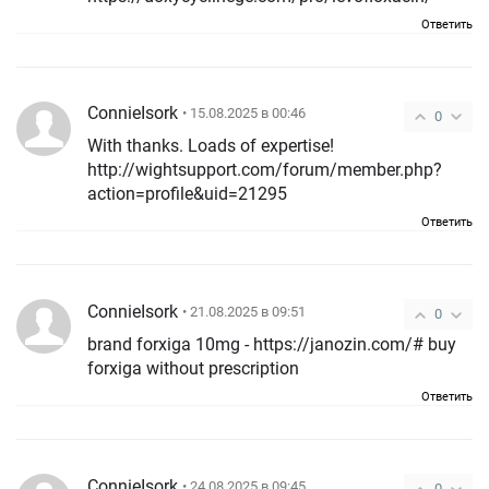
Ответить
ConnieIsork
• 15.08.2025 в 00:46
0
With thanks. Loads of expertise!
http://wightsupport.com/forum/member.php?
action=profile&uid=21295
Ответить
ConnieIsork
• 21.08.2025 в 09:51
0
brand forxiga 10mg - https://janozin.com/# buy
forxiga without prescription
Ответить
ConnieIsork
• 24.08.2025 в 09:45
0