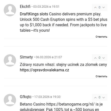
Ekchfi
• 03.03.2026 в 19:51
0
DraftKings slots
Casino delivers premium play.
Unlock 500 Cash Eruption spins with a $5 bet plus
up to $1,000 back if needed. From jackpots to live
tables—it's yours!
Ответить
Slmwty
• 06.03.2026 в 21:07
0
Zdravy rozum vitezi: stejny ucinek za zlomek ceny
https://opravdovalekarna.cz
Ответить
Gfkqtc
• 17.03.2026 в 19:33
0
Betano Casino https://betanogame.org/nl/ is je
geluksbrenger. Pak 100% tot в‚¬500 bonus en