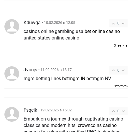
Kduwga
• 10.02.2026 в 12:05
0
casinos online gambling usa
bet online casino
united states online casino
Ответить
Jvocjs
• 11.02.2026 в 18:17
0
mgm betting lines
betmgm IN
betmgm NV
Ответить
Fsqcik
• 19.02.2026 в 15:32
0
Embark on a journey through captivating casino
classics and modern hits.
crowncoins casino
ensures fair play with certified RNG technology.