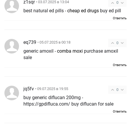
z1sqr
• 03.07.2025 в 13:04
0
best natural ed pills -
cheap ed drugs
buy ed pill
Ответить
eq739
• 05.07.2025 в 00:18
0
generic amoxil -
comba moxi
purchase amoxil
sale
Ответить
jq5fv
• 09.07.2025 в 19:55
0
buy generic diflucan 200mg -
https://gpdifluca.com/ buy diflucan for sale
Ответить