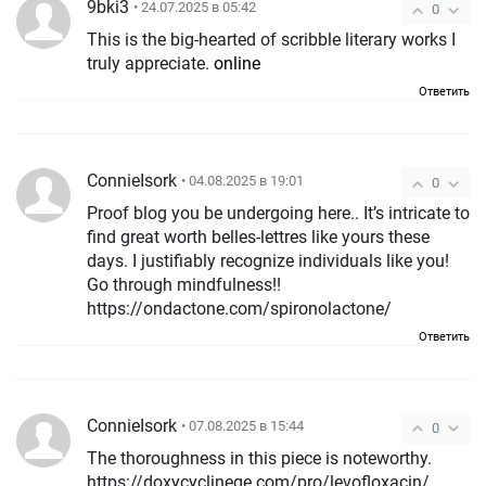
9bki3
• 24.07.2025 в 05:42
0
This is the big-hearted of scribble literary works I
truly appreciate.
online
Ответить
ConnieIsork
• 04.08.2025 в 19:01
0
Proof blog you be undergoing here.. It’s intricate to
find great worth belles-lettres like yours these
days. I justifiably recognize individuals like you!
Go through mindfulness!!
https://ondactone.com/spironolactone/
Ответить
ConnieIsork
• 07.08.2025 в 15:44
0
The thoroughness in this piece is noteworthy.
https://doxycyclinege.com/pro/levofloxacin/