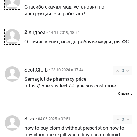
Спасибо скачал мод, установил по
инструкции. Все работает!
2
Андрей
• 14-11-2019, 18:54
Отличный сайт, всегда рабочие моды для ФС
ScottGlUrb
• 23.10.2024 в 17:44
0
Semaglutide pharmacy price
https://rybelsus.tech/# rybelsus cost more
Ответить
8llzx
• 04.06.2025 в 02:51
0
how to buy clomid without prescription how to
buy clomiphene pill where buy cheap clomid