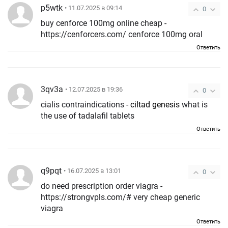
p5wtk
• 11.07.2025 в 09:14
0
buy cenforce 100mg online cheap -
https://cenforcers.com/ cenforce 100mg oral
Ответить
3qv3a
• 12.07.2025 в 19:36
0
cialis contraindications -
ciltad genesis
what is
the use of tadalafil tablets
Ответить
q9pqt
• 16.07.2025 в 13:01
0
do need prescription order viagra -
https://strongvpls.com/# very cheap generic
viagra
Ответить