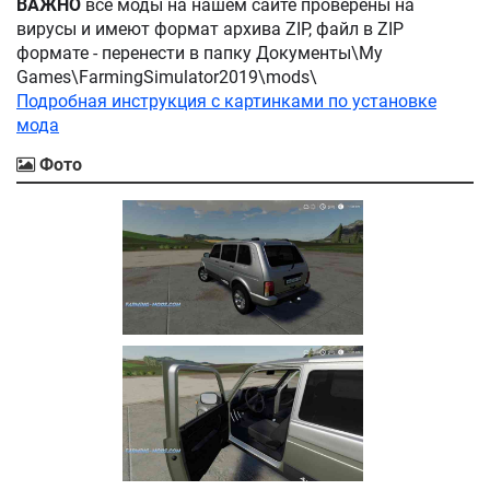
ВАЖНО
все моды на нашем сайте проверены на
вирусы и имеют формат архива ZIP, файл в ZIP
формате - перенести в папку Документы\My
Games\FarmingSimulator2019\mods\
Подробная инструкция с картинками по установке
мода
Фото