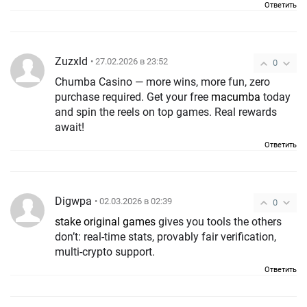
Ответить
Zuzxld
• 27.02.2026 в 23:52
0
Chumba Casino — more wins, more fun, zero
purchase required. Get your free
macumba
today
and spin the reels on top games. Real rewards
await!
Ответить
Digwpa
• 02.03.2026 в 02:39
0
stake original games
gives you tools the others
don’t: real-time stats, provably fair verification,
multi-crypto support.
Ответить