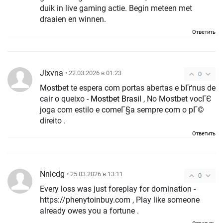
duik in live gaming actie. Begin meteen met
draaien en winnen.
Ответить
Jlxvna
• 22.03.2026 в 01:23
0
Mostbet te espera com portas abertas e bГґnus de
cair o queixo -
Mostbet Brasil
, No Mostbet vocГЄ
joga com estilo e comeГ§a sempre com o pГ©
direito .
Ответить
Nnicdg
• 25.03.2026 в 13:11
0
Every loss was just foreplay for domination -
https://phenytoinbuy.com , Play like someone
already owes you a fortune .