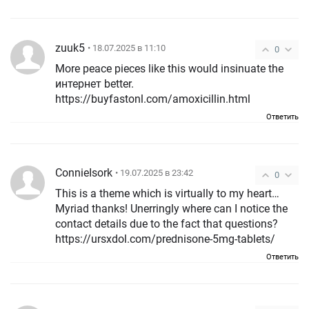
zuuk5
• 18.07.2025 в 11:10
0
More peace pieces like this would insinuate the
интернет better.
https://buyfastonl.com/amoxicillin.html
Ответить
ConnieIsork
• 19.07.2025 в 23:42
0
This is a theme which is virtually to my heart…
Myriad thanks! Unerringly where can I notice the
contact details due to the fact that questions?
https://ursxdol.com/prednisone-5mg-tablets/
Ответить